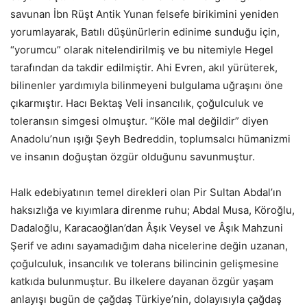
savunan İbn Rüşt Antik Yunan felsefe birikimini yeniden
yorumlayarak, Batılı düşünürlerin edinime sunduğu için,
“yorumcu” olarak nitelendirilmiş ve bu nitemiyle Hegel
tarafından da takdir edilmiştir. Ahi Evren, akıl yürüterek,
bilinenler yardımıyla bilinmeyeni bulgulama uğraşını öne
çıkarmıştır. Hacı Bektaş Veli insancılık, çoğulculuk ve
toleransın simgesi olmuştur. “Köle mal değildir” diyen
Anadolu’nun ışığı Şeyh Bedreddin, toplumsalcı hümanizmi
ve insanın doğuştan özgür olduğunu savunmuştur.
Halk edebiyatının temel direkleri olan Pir Sultan Abdal’ın
haksızlığa ve kıyımlara direnme ruhu; Abdal Musa, Köroğlu,
Dadaloğlu, Karacaoğlan’dan Âşık Veysel ve Âşık Mahzuni
Şerif ve adını sayamadığım daha nicelerine değin uzanan,
çoğulculuk, insancılık ve tolerans bilincinin gelişmesine
katkıda bulunmuştur. Bu ilkelere dayanan özgür yaşam
anlayışı bugün de çağdaş Türkiye’nin, dolayısıyla çağdaş