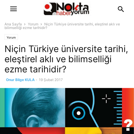
Ana Sayfa
Yorum
Niçin Türkiye üniversite tarihi, eleştirel aklı ve
bilimselliği ezme tarihidir?
Yorum
Niçin Türkiye üniversite tarihi,
eleştirel aklı ve bilimselliği
ezme tarihidir?
Onur Bilge KULA
-
19 Şubat 2017