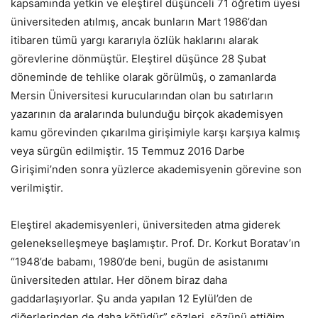
kapsamında yetkin ve eleştirel düşünceli 71 öğretim üyesi
üniversiteden atılmış, ancak bunların Mart 1986’dan
itibaren tümü yargı kararıyla özlük haklarını alarak
görevlerine dönmüştür. Eleştirel düşünce 28 Şubat
döneminde de tehlike olarak görülmüş, o zamanlarda
Mersin Üniversitesi kurucularından olan bu satırların
yazarının da aralarında bulunduğu birçok akademisyen
kamu görevinden çıkarılma girişimiyle karşı karşıya kalmış
veya sürgün edilmiştir. 15 Temmuz 2016 Darbe
Girişimi’nden sonra yüzlerce akademisyenin görevine son
verilmiştir.
Eleştirel akademisyenleri, üniversiteden atma giderek
gelenekselleşmeye başlamıştır. Prof. Dr. Korkut Boratav’ın
“1948’de babamı, 1980’de beni, bugün de asistanımı
üniversiteden attılar. Her dönem biraz daha
gaddarlaşıyorlar. Şu anda yapılan 12 Eylül’den de
diğerlerinden de daha kötüdür” sözleri, sözünü ettiğim