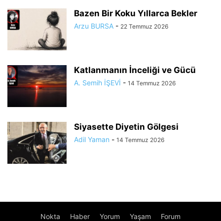
Bazen Bir Koku Yıllarca Bekler
Arzu BURSA
-
22 Temmuz 2026
Katlanmanın İnceliği ve Gücü
A. Semih İŞEVİ
-
14 Temmuz 2026
Siyasette Diyetin Gölgesi
Adil Yaman
-
14 Temmuz 2026
Nokta
Haber
Yorum
Yaşam
Forum