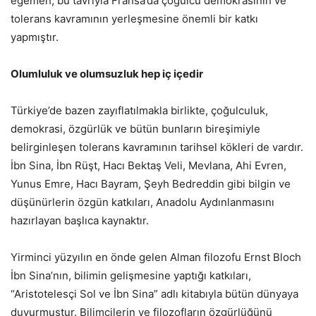
egemen, bu tavrıyla Fransa’da çoğulcu demokrasinin ve
tolerans kavramının yerleşmesine önemli bir katkı
yapmıştır.
Olumluluk ve olumsuzluk hep iç içedir
Türkiye’de bazen zayıflatılmakla birlikte, çoğulculuk,
demokrasi, özgürlük ve bütün bunların bireşimiyle
belirginleşen tolerans kavramının tarihsel kökleri de vardır.
İbn Sina, İbn Rüşt, Hacı Bektaş Veli, Mevlana, Ahi Evren,
Yunus Emre, Hacı Bayram, Şeyh Bedreddin gibi bilgin ve
düşünürlerin özgün katkıları, Anadolu Aydınlanmasını
hazırlayan başlıca kaynaktır.
Yirminci yüzyılın en önde gelen Alman filozofu Ernst Bloch
İbn Sina’nın, bilimin gelişmesine yaptığı katkıları,
“Aristotelesçi Sol ve İbn Sina” adlı kitabıyla bütün dünyaya
duyurmuştur. Bilimcilerin ve filozofların özgürlüğünü