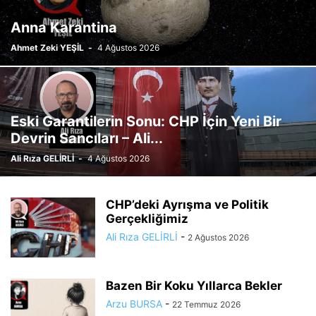
Anna Karantina
Ahmet Zeki YEŞİL
-
4 Ağustos 2026
Eski Garantilerin Sonu: CHP İçin Yeni Bir
Devrin Sancıları – Ali...
Ali Rıza GELİRLİ
-
4 Ağustos 2026
CHP’deki Ayrışma ve Politik
Gerçekliğimiz
Ali Rıza GELİRLİ
-
2 Ağustos 2026
Bazen Bir Koku Yıllarca Bekler
Arzu BURSA
-
22 Temmuz 2026