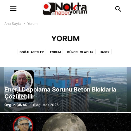
Ana Sayfa
Yorum
YORUM
DOĞAL AFETLER
FORUM
GÜNCEL OLAYLAR
HABER
KÜLTÜR VE SANAT
SEÇIM 2023
SIYASI GELIŞMELER
SIYASI HABERLER
SOSYAL ADALET
YAŞAM
YAZARLAR
YORUM
Enerji Depolama Sorunu Beton Bloklarla
Çözülebilir
Özgün ÇINAR
-
6 Ağustos 2026