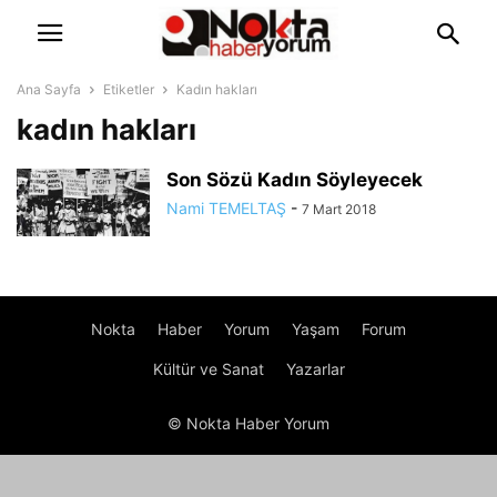
Ana Sayfa
Etiketler
Kadın hakları
kadın hakları
Son Sözü Kadın Söyleyecek
Nami TEMELTAŞ
-
7 Mart 2018
Nokta
Haber
Yorum
Yaşam
Forum
Kültür ve Sanat
Yazarlar
© Nokta Haber Yorum