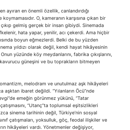
en ayıran en önemli özellik, canlandırdığı
e koymamasıdır. O, kameranın karşısına çıkan bir
çıkıp gelmiş gerçek bir insan gibiydi. Sinemada
kelenir, hata yapar, yenilir, acı çekerdi. Ama hiçbir
şısında boyun eğmezlerdi. Belki de bu yüzden
inema yıldızı olarak değil, kendi hayat hikâyesinin
 Onun yüzünde köy meydanlarını, fabrika çıkışlarını,
n kavurucu güneşini ve bu toprakların bitmeyen
romantizm, melodram ve unutulmaz aşk hikâyeleri
zca aşktan ibaret değildi. “Yılanların Öcü”nde
Sevgi”de emeğin görünmez yükünü, “Tatar
tışmasını, “Utanç”ta toplumsal eşitsizlikleri
zca sinema tarihinin değil, Türkiye’nin sosyal
ınıf çatışmaları, yoksulluk, göç, feodal ilişkiler ve
arın hikâyeleri vardı. Yönetmenler değişiyor,