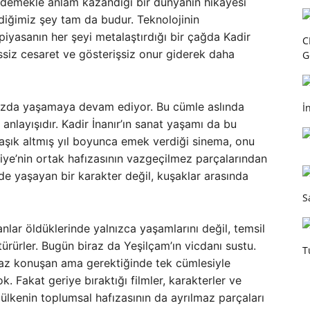
ödemekle anlam kazandığı bir dünyanın hikâyesi
ediğimiz şey tam da budur. Teknolojinin
e piyasanın her şeyi metalaştırdığı bir çağda Kadir
C
 sessiz cesaret ve gösterişsiz onur giderek daha
G
ımızda yaşamaya devam ediyor. Bu cümle aslında
İ
t anlayışıdır. Kadir İnanır’ın sanat yaşamı da bu
aşık altmış yıl boyunca emek verdiği sinema, onu
ye’nin ortak hafızasının vazgeçilmez parçalarından
erde yaşayan bir karakter değil, kuşaklar arasında
S
anlar öldüklerinde yalnızca yaşamlarını değil, temsil
türürler. Bugün biraz da Yeşilçam’ın vicdanı sustu.
T
 az konuşan ama gerektiğinde tek cümlesiyle
 Fakat geriye bıraktığı filmler, karakterler ve
 ülkenin toplumsal hafızasının da ayrılmaz parçaları