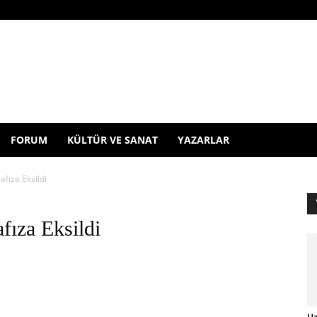
FORUM
KÜLTÜR VE SANAT
YAZARLAR
afıza Eksildi
fıza Eksildi