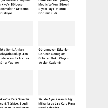
gel: Mekke Anlaşması
Demirtaş Tartışması,
rkiye’yi Bölgesel
Meclis’te Yeni Sürecin
tışmaların Ortasına
Siyasi Fay Hatlarını
rüklüyor
Görünür Kıldı
hta Gemi, Anıları
Görünmeyen Etkenler,
ebiyatla Buluşturan
Görünen Sonuçlar:
uslararası Bir Hafıza
Gülistan Doku Olayı –
ğrısı Yapıyor
Arslan Özdemir
kke’de Yeni Güvenlik
76 İlde Aynı Karanlık Ağ:
seni: Türkiye, Suudi
Milyarlarca Lira Kara Para
abistan Ve Pakistan
Nasıl Aklandı?