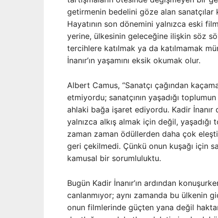
getirmenin bedelini göze alan sanatçılar 
Hayatının son dönemini yalnızca eski filml
yerine, ülkesinin geleceğine ilişkin söz 
tercihlere katılmak ya da katılmamak m
İnanır’ın yaşamını eksik okumak olur.
Albert Camus, “Sanatçı çağından kaçamaz
etmiyordu; sanatçının yaşadığı toplumun a
ahlaki bağa işaret ediyordu. Kadir İnanır 
yalnızca alkış almak için değil, yaşadığı 
zaman zaman ödüllerden daha çok eleştiri
geri çekilmedi. Çünkü onun kuşağı için s
kamusal bir sorumluluktu.
Bugün Kadir İnanır’ın ardından konuşurk
canlanmıyor; aynı zamanda bu ülkenin gide
onun filmlerinde güçten yana değil haktan