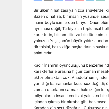
Bir ülkenin hafızası yalnızca arşivlerde, 
Bazen o hafıza, bir insanın yüzünde, sesi
İnanır böyle isimlerden biriydi. Onun öl
ayrılması değil; Türkiye’nin toplumsal bel
karakterin, bir temsilin ve bir dönemin s
yalnızca Yeşilçam’ın büyük yıldızlarından
direnişini, haksızlığa başkaldırının susk
anlatıcıdır.
Kadir İnanır’ın oyunculuğunu benzerlerind
karakterlerle arasına hiçbir zaman mesaf
aktör olmaktan çok, Anadolu’nun içinden 
yarattığı kahramanlar kusursuz değildi; öf
zaman onurlarını satmaz, haksızlığın kar
milyonlarca insan kendisini yalnızca bir s
içinden çıkmış bir akraba gibi benimsedi.
Karadeniz’in sert rüzgârını, Çukurova’nı