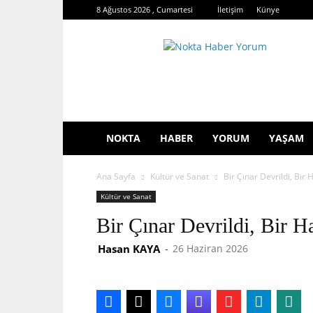
8 Ağustos 2026 , Cumartesi
İletişim
Künye
Nokta
Haber
Yorum
NOKTA
HABER
YORUM
YAŞAM
Ana Sayfa
Kültür ve Sanat
Bir Çınar Devrildi, Bir H
Kültür ve Sanat
Bir Çınar Devrildi, Bir Ha
Hasan KAYA
-
26 Haziran 2026