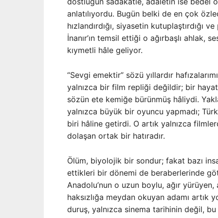
dostluğun sadakatle, adaletin ise bedel 
anlatılıyordu. Bugün belki de en çok özl
hızlandırdığı, siyasetin kutuplaştırdığı v
İnanır’ın temsil ettiği o ağırbaşlı ahlak,
kıymetli hâle geliyor.
“Sevgi emektir” sözü yıllardır hafızalar
yalnızca bir film repliği değildir; bir haya
sözün ete kemiğe bürünmüş hâliydi. Yakl
yalnızca büyük bir oyuncu yapmadı; Türki
biri hâline getirdi. O artık yalnızca filml
dolaşan ortak bir hatıradır.
Ölüm, biyolojik bir sondur; fakat bazı ins
ettikleri bir dönemi de beraberlerinde gö
Anadolu’nun o uzun boylu, ağır yürüyen,
haksızlığa meydan okuyan adamı artık yok.
duruş, yalnızca sinema tarihinin değil, bu