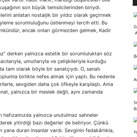
kuşağının son büyük temsilcilerinden biriydi.
erini anlatan nostaljik bir yıldız olarak geçirmek
söyleme sorumluluğunu üstlenmeyi tercih etti. Bu
G
ümkündür; ancak onları görmezden gelmek, Kadir
A
” derken yalnızca estetik bir sorumluluktan söz
B
cılarıyla, umutlarıyla ve çelişkileriyle kurduğu
da tam olarak böyle bir sanatçıydı. O, sanatı
toplumla birlikte nefes almak için yaptı. Bu nedenle
A
lerle, sevgiden daha çok öfkeyle karşılaştı. Ama
anat, yalnızca bir meslek değil, aynı zamanda
S
R
en hafızamızda yalnızca unutulmaz sahneler
rek yitirdiği bazı değerler de beliriyor. Çünkü
 yana duran insanlar vardı. Sevginin fedakârlıkla,
Y