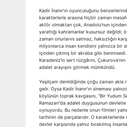
Kadir İnanır’ın oyunculuğunu benzerlerind
karakterlerle arasına hiçbir zaman mesaf
aktör olmaktan çok, Anadolu’nun içinden 
yarattığı kahramanlar kusursuz değildi; öf
zaman onurlarını satmaz, haksızlığın kar
milyonlarca insan kendisini yalnızca bir s
içinden çıkmış bir akraba gibi benimsedi.
Karadeniz’in sert rüzgârını, Çukurova’nı
adalet arayışını görmek mümkündü.
Yeşilçam denildiğinde çoğu zaman akla 
gelir. Oysa Kadir İnanır’ın sineması yalnı
köylünün toprak kavgasını, “Bir Yudum 
Ramazan”da adalet duygusunun devletle ça
oynuyordu. Bu nedenle onun filmleri yalnı
tarihinin de parçalarıdır. O karakterlerde s
devlet karşısında yalnız bırakılmış insanl