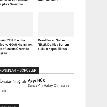
rşılıklı Savunma...
zün: YENİ Parti’ye
Resul Emrah Şahan:
lediye Göçü Hızlanıyor,
“Eksik De Olsa Barışın
def 300’ün Üzerinde
Hukuki Kapısı İlk Kez...
aşkan
KONUKLAR – GÖRÜŞLER
Ayşe HÜR
Sancak’ın Hatay Olması ve
lhakı