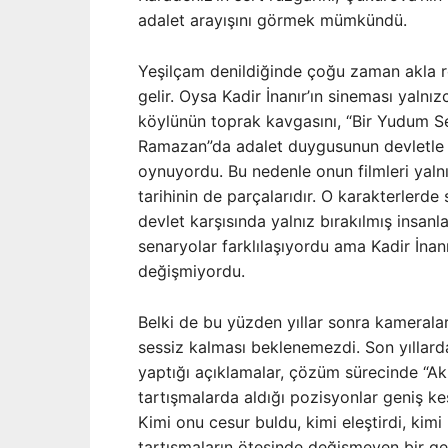
adalet arayışını görmek mümkündü.
Yeşilçam denildiğinde çoğu zaman akla 
gelir. Oysa Kadir İnanır’ın sineması yalnı
köylünün toprak kavgasını, “Bir Yudum 
Ramazan”da adalet duygusunun devletle ça
oynuyordu. Bu nedenle onun filmleri yalnı
tarihinin de parçalarıdır. O karakterlerde s
devlet karşısında yalnız bırakılmış insanl
senaryolar farklılaşıyordu ama Kadir İnanı
değişmiyordu.
Belki de bu yüzden yıllar sonra kamerala
sessiz kalması beklenemezdi. Son yıllard
yaptığı açıklamalar, çözüm sürecinde “Ak
tartışmalarda aldığı pozisyonlar geniş kes
Kimi onu cesur buldu, kimi eleştirdi, ki
tartışmaların ötesinde değişmeyen bir gerç