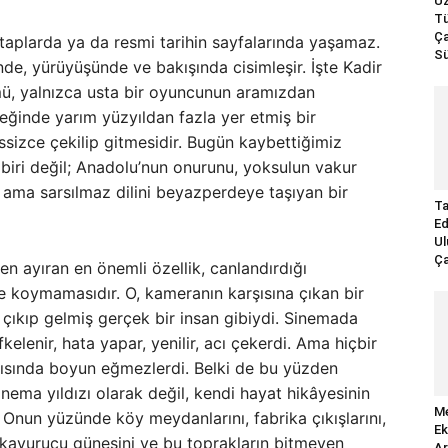
Uz
Tü
Ça
kitaplarda ya da resmi tarihin sayfalarında yaşamaz.
Sü
nde, yürüyüşünde ve bakışında cisimleşir. İşte Kadir
ümü, yalnızca usta bir oyuncunun aramızdan
leğinde yarım yüzyıldan fazla yer etmiş bir
essizce çekilip gitmesidir. Bugün kaybettiğimiz
 biri değil; Anadolu’nun onurunu, yoksulun vakur
un ama sarsılmaz dilini beyazperdeye taşıyan bir
Ta
Ed
Ul
Ça
en ayıran en önemli özellik, canlandırdığı
e koymamasıdır. O, kameranın karşısına çıkan bir
çıkıp gelmiş gerçek bir insan gibiydi. Sinemada
kelenir, hata yapar, yenilir, acı çekerdi. Ama hiçbir
şısında boyun eğmezlerdi. Belki de bu yüzden
inema yıldızı olarak değil, kendi hayat hikâyesinin
Me
 Onun yüzünde köy meydanlarını, fabrika çıkışlarını,
Ek
n kavurucu güneşini ve bu toprakların bitmeyen
Ar