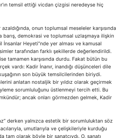
r’ın temsil ettiği vicdan çizgisi neredeyse hiç
r azaldığında, onun toplumsal meseleler karşısında
a barış, demokrasi ve toplumsal uzlaşmaya ilişkin
il İnsanlar Heyeti”nde yer alması ve kamusal
imler tarafından farklı şekillerde değerlendirildi.
mi ise tamamen karşısında durdu. Fakat bütün bu
ek vardı: Kadir İnanır, inandığı düşünceleri dile
kuşağının son büyük temsilcilerinden biriydi.
erini anlatan nostaljik bir yıldız olarak geçirmek
söyleme sorumluluğunu üstlenmeyi tercih etti. Bu
ümkündür; ancak onları görmezden gelmek, Kadir
” derken yalnızca estetik bir sorumluluktan söz
cılarıyla, umutlarıyla ve çelişkileriyle kurduğu
da tam olarak böyle bir sanatçıydı. O, sanatı