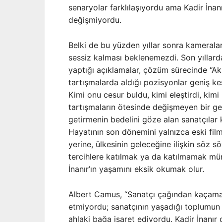
senaryolar farklılaşıyordu ama Kadir İnanı
değişmiyordu.
Belki de bu yüzden yıllar sonra kamerala
sessiz kalması beklenemezdi. Son yıllard
yaptığı açıklamalar, çözüm sürecinde “Ak
tartışmalarda aldığı pozisyonlar geniş kes
Kimi onu cesur buldu, kimi eleştirdi, ki
tartışmaların ötesinde değişmeyen bir gerç
getirmenin bedelini göze alan sanatçılar 
Hayatının son dönemini yalnızca eski filml
yerine, ülkesinin geleceğine ilişkin söz 
tercihlere katılmak ya da katılmamak m
İnanır’ın yaşamını eksik okumak olur.
Albert Camus, “Sanatçı çağından kaçamaz
etmiyordu; sanatçının yaşadığı toplumun a
ahlaki bağa işaret ediyordu. Kadir İnanır 