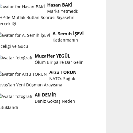
Hasan BAKİ
Marka Yetmedi:
HP’de Mutlak Butlan Sonrası Siyasetin
erçekliği
A. Semih İŞEVİ
Katlanmanın
nceliği ve Gücü
Muzaffer YEGÜL
Ölüm Bir Şaire Dar Gelir
Arzu TORUN
NATO: Soğuk
avaş’tan Yeni Düşman Arayışına
Ali DEMİR
Deniz Göktaş Neden
utuklandı