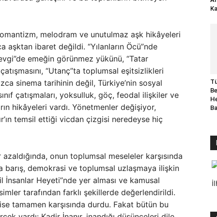
Ka
romantizm, melodram ve unutulmaz aşk hikâyeleri
zca aşktan ibaret değildi. “Yılanların Öcü”nde
Sevgi”de emeğin görünmez yükünü, “Tatar
tışmasını, “Utanç”ta toplumsal eşitsizlikleri
Tü
zca sinema tarihinin değil, Türkiye’nin sosyal
Be
ınıf çatışmaları, yoksulluk, göç, feodal ilişkiler ve
He
arın hikâyeleri vardı. Yönetmenler değişiyor,
B
r’ın temsil ettiği vicdan çizgisi neredeyse hiç
r azaldığında, onun toplumsal meseleler karşısında
a barış, demokrasi ve toplumsal uzlaşmaya ilişkin
il İnsanlar Heyeti”nde yer alması ve kamusal
İ
imler tarafından farklı şekillerde değerlendirildi.
mi ise tamamen karşısında durdu. Fakat bütün bu
ek vardı: Kadir İnanır, inandığı düşünceleri dile