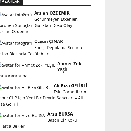
YAZARLAR
Arslan ÖZDEMİR
Görünmeyen Etkenler,
örünen Sonuçlar: Gülistan Doku Olayı –
rslan Özdemir
Özgün ÇINAR
Enerji Depolama Sorunu
eton Bloklarla Çözülebilir
Ahmet Zeki
YEŞİL
nna Karantina
Ali Rıza GELİRLİ
Eski Garantilerin
onu: CHP İçin Yeni Bir Devrin Sancıları – Ali
ıza Gelirli
Arzu BURSA
Bazen Bir Koku
ıllarca Bekler