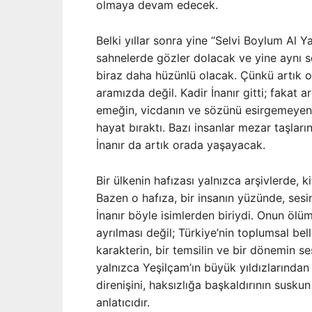
olmaya devam edecek.
Belki yıllar sonra yine “Selvi Boylum Al 
sahnelerde gözler dolacak ve yine aynı s
biraz daha hüzünlü olacak. Çünkü artık o
aramızda değil. Kadir İnanır gitti; fakat 
emeğin, vicdanın ve sözünü esirgemeyen
hayat bıraktı. Bazı insanlar mezar taşları
İnanır da artık orada yaşayacak.
Bir ülkenin hafızası yalnızca arşivlerde, 
Bazen o hafıza, bir insanın yüzünde, sesi
İnanır böyle isimlerden biriydi. Onun öl
ayrılması değil; Türkiye’nin toplumsal bel
karakterin, bir temsilin ve bir dönemin s
yalnızca Yeşilçam’ın büyük yıldızlarından
direnişini, haksızlığa başkaldırının susk
anlatıcıdır.