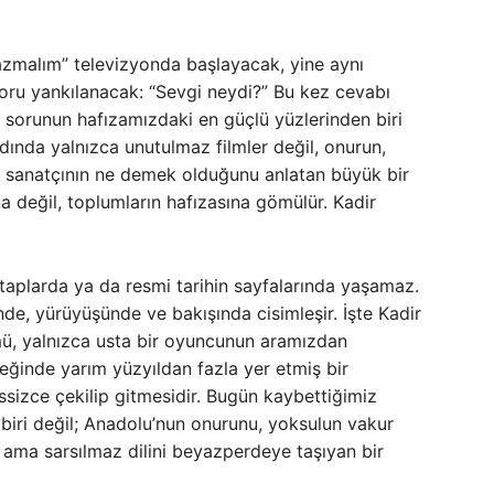
Yazmalım” televizyonda başlayacak, yine aynı
oru yankılanacak: “Sevgi neydi?” Bu kez cevabı
 sorunun hafızamızdaki en güçlü yüzlerinden biri
ardında yalnızca unutulmaz filmler değil, onurun,
 sanatçının ne demek olduğunu anlatan büyük bir
na değil, toplumların hafızasına gömülür. Kadir
kitaplarda ya da resmi tarihin sayfalarında yaşamaz.
nde, yürüyüşünde ve bakışında cisimleşir. İşte Kadir
ümü, yalnızca usta bir oyuncunun aramızdan
leğinde yarım yüzyıldan fazla yer etmiş bir
essizce çekilip gitmesidir. Bugün kaybettiğimiz
 biri değil; Anadolu’nun onurunu, yoksulun vakur
un ama sarsılmaz dilini beyazperdeye taşıyan bir