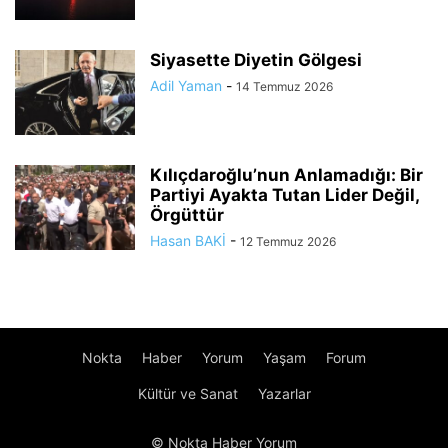
Siyasette Diyetin Gölgesi
Adil Yaman
-
14 Temmuz 2026
Kılıçdaroğlu’nun Anlamadığı: Bir
Partiyi Ayakta Tutan Lider Değil,
Örgüttür
Hasan BAKİ
-
12 Temmuz 2026
Nokta
Haber
Yorum
Yaşam
Forum
Kültür ve Sanat
Yazarlar
© Nokta Haber Yorum