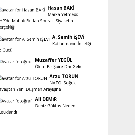
Hasan BAKİ
Marka Yetmedi:
HP’de Mutlak Butlan Sonrası Siyasetin
erçekliği
A. Semih İŞEVİ
Katlanmanın İnceliği
e Gücü
Muzaffer YEGÜL
Ölüm Bir Şaire Dar Gelir
Arzu TORUN
NATO: Soğuk
avaş’tan Yeni Düşman Arayışına
Ali DEMİR
Deniz Göktaş Neden
utuklandı