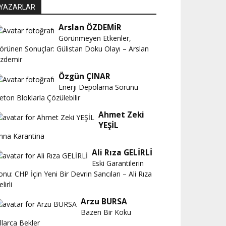
YAZARLAR
Arslan ÖZDEMİR
Görünmeyen Etkenler,
örünen Sonuçlar: Gülistan Doku Olayı – Arslan
zdemir
Özgün ÇINAR
Enerji Depolama Sorunu
eton Bloklarla Çözülebilir
Ahmet Zeki
YEŞİL
nna Karantina
Ali Rıza GELİRLİ
Eski Garantilerin
onu: CHP İçin Yeni Bir Devrin Sancıları – Ali Rıza
lirli
Arzu BURSA
Bazen Bir Koku
ıllarca Bekler