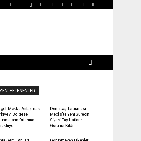
YENİ EKLENENLER
gel: Mekke Anlaşması
Demirtaş Tartışması,
rkiye’yi Bölgesel
Meclis’te Yeni Sürecin
tışmaların Ortasına
Siyasi Fay Hatlarını
rüklüyor
Görünür Kıldı
hta Gemi, Anıları
Görünmeyen Etkenler,