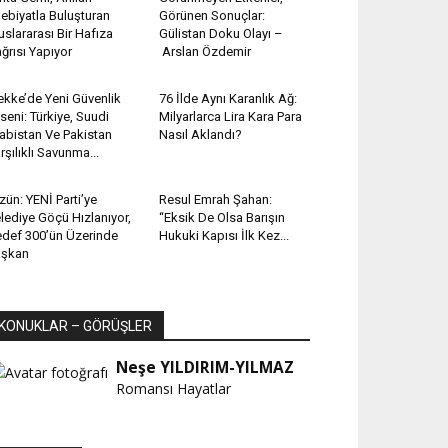
ebiyatla Buluşturan
Görünen Sonuçlar:
uslararası Bir Hafıza
Gülistan Doku Olayı –
ğrısı Yapıyor
Arslan Özdemir
kke’de Yeni Güvenlik
76 İlde Aynı Karanlık Ağ:
seni: Türkiye, Suudi
Milyarlarca Lira Kara Para
abistan Ve Pakistan
Nasıl Aklandı?
rşılıklı Savunma...
zün: YENİ Parti’ye
Resul Emrah Şahan:
lediye Göçü Hızlanıyor,
“Eksik De Olsa Barışın
def 300’ün Üzerinde
Hukuki Kapısı İlk Kez...
aşkan
KONUKLAR – GÖRÜŞLER
Neşe YILDIRIM-YILMAZ
Romansı Hayatlar