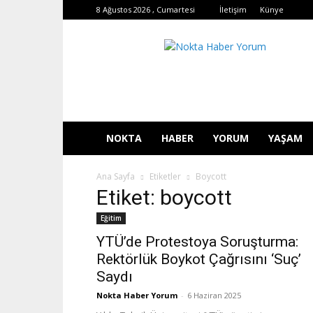
8 Ağustos 2026 , Cumartesi
İletişim
Künye
Nokta
Haber
Yorum
NOKTA
HABER
YORUM
YAŞAM
Ana Sayfa
Etiketler
Boycott
Etiket: boycott
Eğitim
YTÜ’de Protestoya Soruşturma:
Rektörlük Boykot Çağrısını ‘Suç’
Saydı
Nokta Haber Yorum
-
6 Haziran 2025