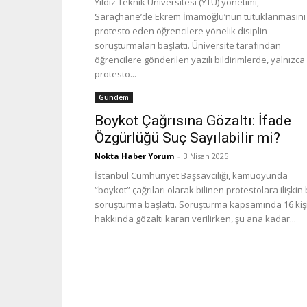
Yıldız Teknik Üniversitesi (YTÜ) yönetimi,
Saraçhane’de Ekrem İmamoğlu’nun tutuklanmasını
protesto eden öğrencilere yönelik disiplin
soruşturmaları başlattı. Üniversite tarafından
öğrencilere gönderilen yazılı bildirimlerde, yalnızca
protesto...
Gündem
Boykot Çağrısına Gözaltı: İfade
Özgürlüğü Suç Sayılabilir mi?
Nokta Haber Yorum
-
3 Nisan 2025
İstanbul Cumhuriyet Başsavcılığı, kamuoyunda
“boykot” çağrıları olarak bilinen protestolara ilişkin 
soruşturma başlattı. Soruşturma kapsamında 16 kiş
hakkında gözaltı kararı verilirken, şu ana kadar...