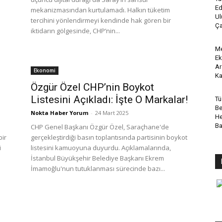
Ed
mekanizmasından kurtulamadı. Halkın tüketim
Ul
tercihini yönlendirmeyi kendinde hak gören bir
Ça
iktidarın gölgesinde, CHP’nin...
Me
Ek
Ar
Ekonomi
Ka
Özgür Özel CHP’nin Boykot
Listesini Açıkladı: İşte O Markalar!
Tü
Be
Nokta Haber Yorum
-
24 Mart 2025
He
B
CHP Genel Başkanı Özgür Özel, Saraçhane'de
bir
gerçekleştirdiği basın toplantısında partisinin boykot
i
listesini kamuoyuna duyurdu. Açıklamalarında,
İstanbul Büyükşehir Belediye Başkanı Ekrem
İmamoğlu'nun tutuklanması sürecinde bazı...