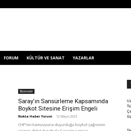
FORUM
KÜLTÜR VE SANAT
YAZARLAR
Ekonomi
Saray’ın Sansürleme Kapsamında
Uz
Tü
Boykot Sitesine Erişim Engeli
Ça
Nokta Haber Yorum
-
12 Mayıs 2025
Sü
CHP’nin kamuoyuna duyurduğu boykot çağrısının
üçüncü dijital durağı da Saray’ın sansür
Ta