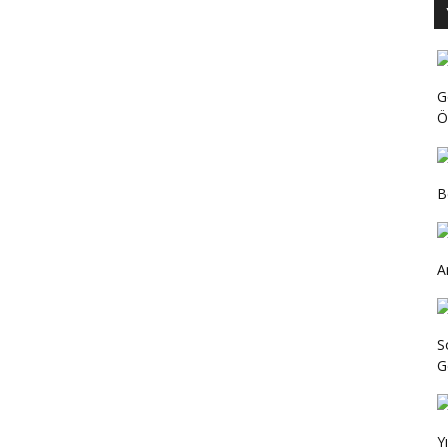
G
Ö
B
A
S
Ge
Y