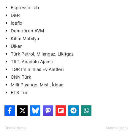
Espresso Lab
D&R
Idefix
Demirören AVM
Kilim Mobilya
Ülker
Türk Petrol, Milangaz, Likitgaz
TRT, Anadolu Ajansı
TGRT’nin İhlas Ev Aletleri
CNN Türk
Milli Piyango, Misli, İddaa
ETS Tur
Önceki İçerik
Sonraki İçerik