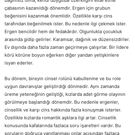
bağımsız olma, kendi duygusal özerkliğini elde etme
çabasının kazanıldığı dönemdir. Ergen için grubun
beğenisini kazanmak önemlidir. Özellikle karşı cins
tarafından beğenilmek ister. Bu nedenle ilgi çekmek ister.
Ergen bencildir hem de fedakârdır. Olgunlukla çocukluk
arasında gidip gelirler. Karamsar, dağınık ve düzensizdirler.
Ev dışında daha fazla zaman geçirmeye çalışırlar. Bir lidere
körü körüne boyun eğerken diğer yandan yetişkinlere
isyan ederler.
Bu dönem, bireyin cinsel rolünü kabullenme ve bu role
uygun davranışlar geliştirdiği dönmedir. Aynı zamanda
üreme yeteneğinin geliştiği, kızlarda adet görme olayının
görülmeye başlandığı dönemdir. Bu nedenle ergenler,
cinsellik ve karşı cins hakkında fazla konuşmak isterler.
Özellikle kızlarda romantik aşklara ilgi artar. Cinsellik
konusunda kafalarında fazlaca soru işaretleri vardır. Bu
soruların doğruca yanıtlanması onlar açısından fazlaca