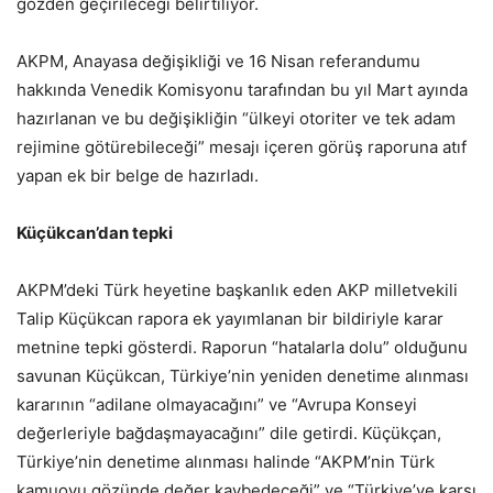
gözden geçirileceği belirtiliyor.
AKPM, Anayasa değişikliği ve 16 Nisan referandumu
hakkında Venedik Komisyonu tarafından bu yıl Mart ayında
hazırlanan ve bu değişikliğin “ülkeyi otoriter ve tek adam
rejimine götürebileceği” mesajı içeren görüş raporuna atıf
yapan ek bir belge de hazırladı.
Küçükcan’dan tepki
AKPM’deki Türk heyetine başkanlık eden AKP milletvekili
Talip Küçükcan rapora ek yayımlanan bir bildiriyle karar
metnine tepki gösterdi. Raporun “hatalarla dolu” olduğunu
savunan Küçükcan, Türkiye’nin yeniden denetime alınması
kararının “adilane olmayacağını” ve “Avrupa Konseyi
değerleriyle bağdaşmayacağını” dile getirdi. Küçükçan,
Türkiye’nin denetime alınması halinde “AKPM’nin Türk
kamuoyu gözünde değer kaybedeceği” ve “Türkiye’ye karşı