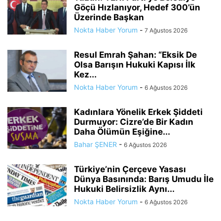
Göçü Hızlanıyor, Hedef 300’ün
Üzerinde Başkan
Nokta Haber Yorum
-
7 Ağustos 2026
Resul Emrah Şahan: “Eksik De
Olsa Barışın Hukuki Kapısı İlk
Kez...
Nokta Haber Yorum
-
6 Ağustos 2026
Kadınlara Yönelik Erkek Şiddeti
Durmuyor: Cizre’de Bir Kadın
Daha Ölümün Eşiğine...
Bahar ŞENER
-
6 Ağustos 2026
Türkiye’nin Çerçeve Yasası
Dünya Basınında: Barış Umudu İle
Hukuki Belirsizlik Aynı...
Nokta Haber Yorum
-
6 Ağustos 2026