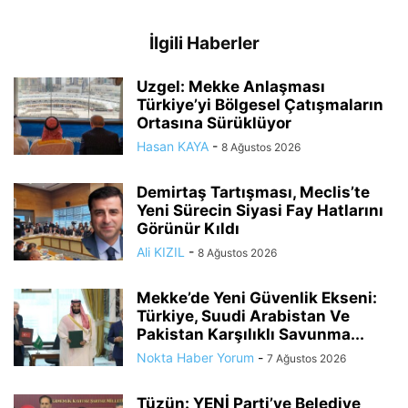
İlgili Haberler
Uzgel: Mekke Anlaşması
Türkiye’yi Bölgesel Çatışmaların
Ortasına Sürüklüyor
Hasan KAYA
-
8 Ağustos 2026
Demirtaş Tartışması, Meclis’te
Yeni Sürecin Siyasi Fay Hatlarını
Görünür Kıldı
Ali KIZIL
-
8 Ağustos 2026
Mekke’de Yeni Güvenlik Ekseni:
Türkiye, Suudi Arabistan Ve
Pakistan Karşılıklı Savunma...
Nokta Haber Yorum
-
7 Ağustos 2026
Tüzün: YENİ Parti’ye Belediye