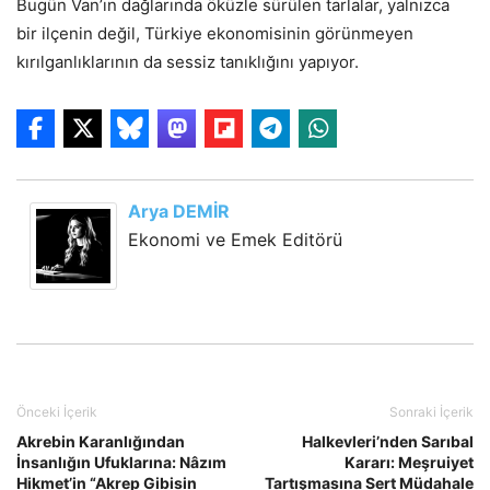
Bugün Van’ın dağlarında öküzle sürülen tarlalar, yalnızca
bir ilçenin değil, Türkiye ekonomisinin görünmeyen
kırılganlıklarının da sessiz tanıklığını yapıyor.
Arya DEMİR
Ekonomi ve Emek Editörü
Önceki İçerik
Sonraki İçerik
Akrebin Karanlığından
Halkevleri’nden Sarıbal
İnsanlığın Ufuklarına: Nâzım
Kararı: Meşruiyet
Hikmet’in “Akrep Gibisin
Tartışmasına Sert Müdahale