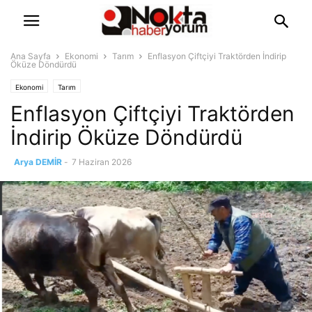
Ana Sayfa
Ekonomi
Tarım
Enflasyon Çiftçiyi Traktörden İndirip
Öküze Döndürdü
Ekonomi
Tarım
Enflasyon Çiftçiyi Traktörden
İndirip Öküze Döndürdü
Arya DEMİR
-
7 Haziran 2026