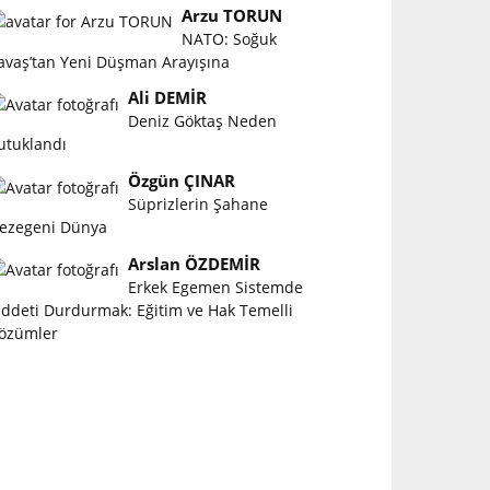
Arzu TORUN
NATO: Soğuk
avaş’tan Yeni Düşman Arayışına
Ali DEMİR
Deniz Göktaş Neden
utuklandı
Özgün ÇINAR
Süprizlerin Şahane
ezegeni Dünya
Arslan ÖZDEMİR
Erkek Egemen Sistemde
iddeti Durdurmak: Eğitim ve Hak Temelli
özümler