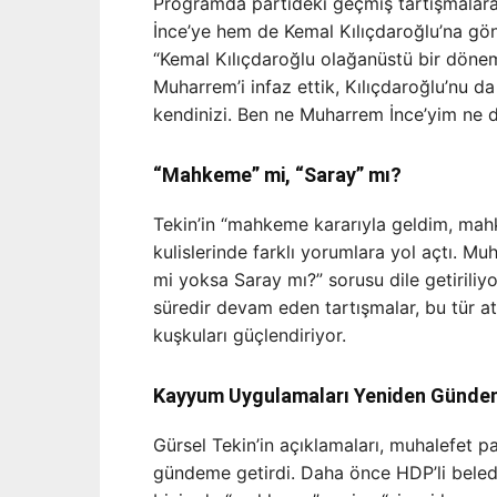
Programda partideki geçmiş tartışmalar
İnce’ye hem de Kemal Kılıçdaroğlu’na gö
“Kemal Kılıçdaroğlu olağanüstü bir dönemd
Muharrem’i infaz ettik, Kılıçdaroğlu’nu d
kendinizi. Ben ne Muharrem İnce’yim ne d
“Mahkeme” mi, “Saray” mı?
Tekin’in “mahkeme kararıyla geldim, mahk
kulislerinde farklı yorumlara yol açtı. Mu
mi yoksa Saray mı?” sorusu dile getiriliyo
süredir devam eden tartışmalar, bu tür at
kuşkuları güçlendiriyor.
Kayyum Uygulamaları Yeniden Günd
Gürsel Tekin’in açıklamaları, muhalefet p
gündeme getirdi. Daha önce HDP’li bele