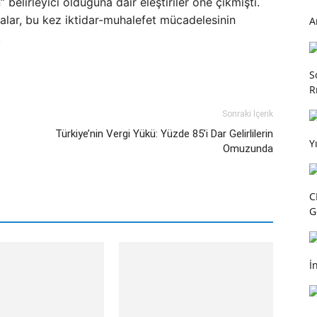
belirleyici olduğuna dair eleştiriler öne çıkmıştı.
malar, bu kez iktidar-muhalefet mücadelesinin
A
.
S
R
Sonraki İçerik
Türkiye’nin Vergi Yükü: Yüzde 85’i Dar Gelirlilerin
Y
Omuzunda
C
G
İ