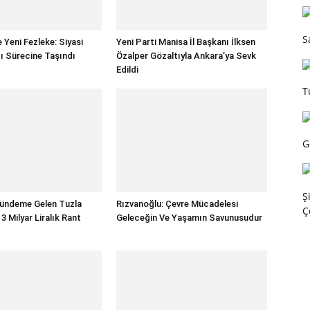
S
 Yeni Fezleke: Siyasi
Yeni Parti Manisa İl Başkanı İlksen
gı Sürecine Taşındı
Özalper Gözaltıyla Ankara’ya Sevk
Edildi
T
G
Ş
Gündeme Gelen Tuzla
Rızvanoğlu: Çevre Mücadelesi
Ç
 Milyar Liralık Rant
Geleceğin Ve Yaşamın Savunusudur