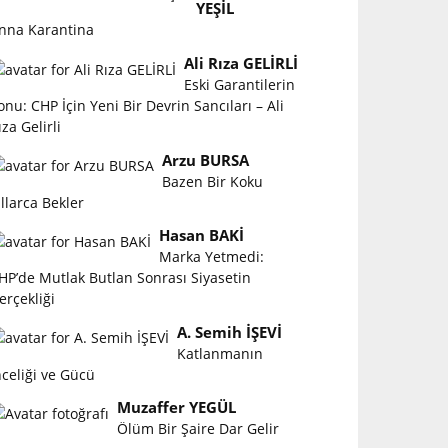
YEŞİL
nna Karantina
Ali Rıza GELİRLİ
Eski Garantilerin
onu: CHP İçin Yeni Bir Devrin Sancıları – Ali
ıza Gelirli
Arzu BURSA
Bazen Bir Koku
ıllarca Bekler
Hasan BAKİ
Marka Yetmedi:
HP’de Mutlak Butlan Sonrası Siyasetin
erçekliği
A. Semih İŞEVİ
Katlanmanın
nceliği ve Gücü
Muzaffer YEGÜL
Ölüm Bir Şaire Dar Gelir