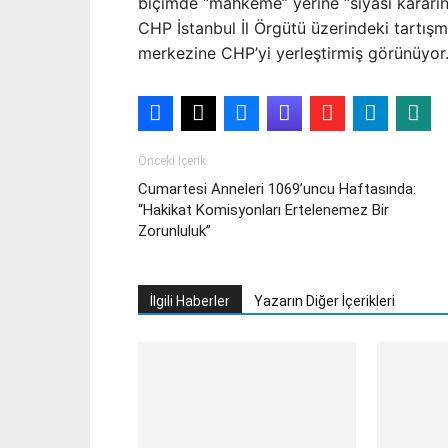
biçimde “mahkeme” yerine “siyasi kararın” 
CHP İstanbul İl Örgütü üzerindeki tartış
merkezine CHP’yi yerleştirmiş görünüyor
Önceki İçerik
Cumartesi Anneleri 1069’uncu Haftasında:
“Hakikat Komisyonları Ertelenemez Bir
Zorunluluk”
İlgili Haberler
Yazarın Diğer İçerikleri