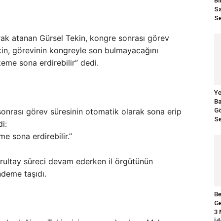
Bi
Sa
Se
rak atanan Gürsel Tekin, kongre sonrası görev
ekin, görevinin kongreyle son bulmayacağını
keme sona erdirebilir” dedi.
Ye
Ba
onrası görev süresinin otomatik olarak sona erip
Gö
Se
i:
e sona erdirebilir.”
urultay süreci devam ederken il örgütünün
ndeme taşıdı.
Be
Ge
3 
İd