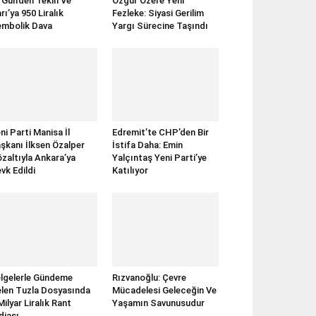
rGün’den Tekin Ve
Özgür Özel’e Yeni
rı’ya 950 Liralık
Fezleke: Siyasi Gerilim
mbolik Dava
Yargı Sürecine Taşındı
ni Parti Manisa İl
Edremit’te CHP’den Bir
şkanı İlksen Özalper
İstifa Daha: Emin
zaltıyla Ankara’ya
Yalçıntaş Yeni Parti’ye
vk Edildi
Katılıyor
lgelerle Gündeme
Rızvanoğlu: Çevre
len Tuzla Dosyasında
Mücadelesi Geleceğin Ve
Milyar Liralık Rant
Yaşamın Savunusudur
diası