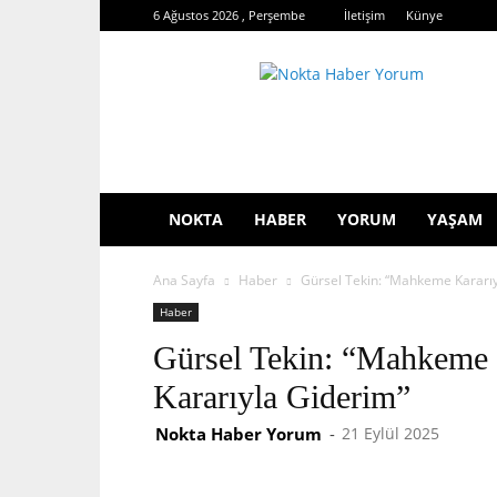
6 Ağustos 2026 , Perşembe
İletişim
Künye
Nokta
Haber
Yorum
NOKTA
HABER
YORUM
YAŞAM
Ana Sayfa
Haber
Gürsel Tekin: “Mahkeme Kararı
Haber
Gürsel Tekin: “Mahkeme
Kararıyla Giderim”
Nokta Haber Yorum
-
21 Eylül 2025