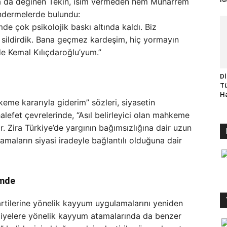
a da değinen Tekin, isim vermeden hem Muharrem
ndermelerde bulundu:
e çok psikolojik baskı altında kaldı. Biz
a sildirdik. Bana geçmez kardeşim, hiç yormayın
e Kemal Kılıçdaroğlu’yum.”
Dİ
Tü
Ha
eme kararıyla giderim” sözleri, siyasetin
halefet çevrelerinde, “Asıl belirleyici olan mahkeme
r. Zira Türkiye’de yargının bağımsızlığına dair uzun
amaların siyasi iradeyle bağlantılı olduğuna dair
emde
artilerine yönelik kayyum uygulamalarını yeniden
diyelere yönelik kayyum atamalarında da benzer