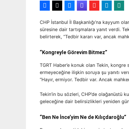
CHP İstanbul İl Başkanlığı’na kayyum ola
süresine dair tartışmalara yanıt verdi. T
belirterek, “Tedbir kararı var, ancak mah
“Kongreyle Görevim Bitmez”
TGRT Haber’e konuk olan Tekin, kongre s
ermeyeceğine ilişkin soruya şu yanıtı verd
“Hayır, ermiyor. Tedbir var. Ancak mahkem
Tekin’in bu sözleri, CHP’de olağanüstü k
geleceğine dair belirsizlikleri yeniden gü
“Ben Ne İnce’yim Ne de Kılıçdaroğlu”