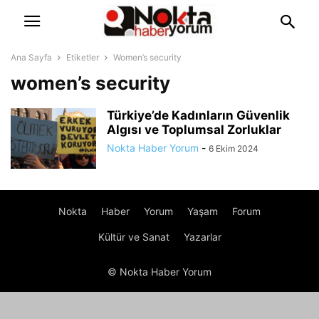
Ana Sayfa
Etiketler
Women’s security
women’s security
Türkiye’de Kadınların Güvenlik
Algısı ve Toplumsal Zorluklar
Nokta Haber Yorum
-
6 Ekim 2024
Nokta
Haber
Yorum
Yaşam
Forum
Kültür ve Sanat
Yazarlar
© Nokta Haber Yorum