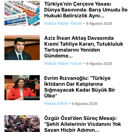
Türkiye’nin Çerçeve Yasası
Dünya Basınında: Barış Umudu İle
Hukuki Belirsizlik Aynı...
Nokta Haber Yorum
-
6 Ağustos 2026
Aziz İhsan Aktaş Davasında
Kısmi Tahliye Kararı, Tutukluluk
Tartışmalarını Yeniden
Gündeme...
Nokta Haber Yorum
-
6 Ağustos 2026
Evrim Rızvanoğlu: “Türkiye
İktidarın Dar Kalıplarına
Sığmayacak Kadar Büyük Bir
Ülke”
Hasan KAYA
-
6 Ağustos 2026
Özgür Özel’den Süreç Mesajı:
“Şehit Ailelerinin Vicdanını Yok
Sayan Hiçbir Adımın...