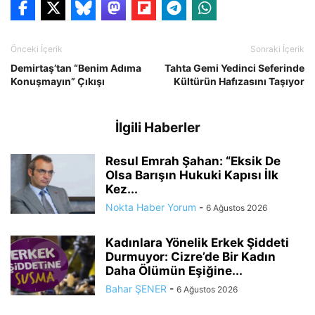
Önceki İçerik
Sonraki İçerik
Demirtaş’tan “Benim Adıma
Tahta Gemi Yedinci Seferinde
Konuşmayın” Çıkışı
Kültürün Hafızasını Taşıyor
İlgili Haberler
Resul Emrah Şahan: “Eksik De
Olsa Barışın Hukuki Kapısı İlk
Kez...
Nokta Haber Yorum
-
6 Ağustos 2026
Kadınlara Yönelik Erkek Şiddeti
Durmuyor: Cizre’de Bir Kadın
Daha Ölümün Eşiğine...
Bahar ŞENER
-
6 Ağustos 2026