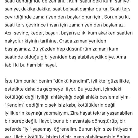
saati dendiğinde de zamanı… Kum saatindeki kum, saniye
saniye, dakika dakika, saat be saat damlar durur. Saati ters
çevirdiğinde zaman yeniden başlar onun için. Sorun şu ki,
saati ters çevirince insan için zaman yeniden başlamaz.
Acı, sevinç, keder, başarı, başarısızlık, kum akarken saatten
nakşolur kişinin tarihine. Orada zaman yeniden
başlayamaz. Bu yüzden hep düşünürüm zamanı kum
saatinde olduğu gibi yeniden başlatabilseydik diye. Ama
tabii ki bu ham bir hayal.
İşte tüm bunlar benim “dünkü kendimi”, iyilikte, güzellikte,
estetikte daha da geçmeye itiyor. Bu yüzden, içimdeki
kötülüğü değil iyiliği, ahlâkçılığı değil ahlâkı beslemeliyim.
“Kendim” dediğim o şekilsiz kabı, kötülüklerin değil
iyiliklerin kaynağı yapmalıyım. Zira hayat tekrar yaşanabilen
bir süreç değil. Haydi, bunu bir avantaja dönüştürüp, bir
seferde “iyi” yaşamayı öğrenelim. Bunun için size ihtiyacım
var. Hiçbir kötülük, bizim iyi bir insan olabilmemizin önüne