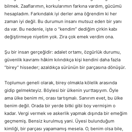
bilmek. Zaaflarımın, korkularımın farkına vardım, gücümü
hesapladım. Farkındalık iyi derler ama öğrendim ki her
zaman iyi değil. Bu durumun insanı mutsuz eden bir yanı
da var. Bu nedenle, işte o “kendim” dediğim çirkin kabı
değiştirmeye niyetim yok. Zira çok emek verdim ona.
Şu bir insan gerçeğidir: adalet ortamı, özgürlük durumu,
güvenlik kavramı hâkim kılındıkça kişi kendini daha fazla
“birey” hisseder; azaldıkça sürünün bir parçasına dönüşür.
Toplumun geneli olarak, birey olmakla kölelik arasında
gidip gelmekteyiz. Böylesi bir ülkenin yurttaşıyım. Öyle
ama ülke benim mi, orası tartışmalı. Sanırım evet, bu ülke
benim değil. Orada bir yerde bitki gibi boy vermişim o
kadar. Vergi vermek ve askerlik yapmak dışında bir emeğim
geçmemiş. Bensiz kurulmuş yani. Üyesi bulunduğum
kimliği, bir parçası yapamamış mesela. O, benim olsa bile,