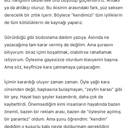
Biz hangisini beslersek onu büyütüp güçlendiririz. Ahlâklı
ya da ahlâkçı oluruz. Bu ikisinin arasındaki fark, yüz seksen
derecelik bir zıtlık içerir. Böylece “kendimizi” tüm iyiliklerin
de tüm kötülüklerin de kaynağı yaparız.
Görüldüğü gibi bodoslama daldım yazıya. Aslında ne
yazacağıma tam karar vermiş de değilim. Ama şurasını
biliyorum: biraz içimi boşaltmak, olabilirse rahatlamak
istiyorum. Öylesine gayesizce oturdum klavyenin başına.
Ama söz, keyfînize kara çalmamaya çalışacağım.
İçimin karardığı oluyor zaman zaman. Öyle yağlı kara
cinsinden değil, başkasına bulaşmayan, “zeytin karası” gibi
bir şey. Hayat bazı şeyler kazandırdı, daha çok da
kaybettirdi. Önemsediğim kimi insanların hayatında bazen
önemli, bazen bir reklam arası, bazen de “öylesine açılmış
bir parantez” oldum. Ama şunu öğrendim: “kendim”
dediğim o kusurlu kabı neyle doldurmam gerektiğini