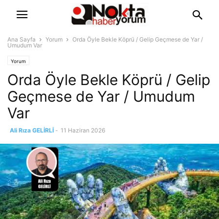
Ana Sayfa
Yorum
Orda Öyle Bekle Köprü / Gelip Geçmese de Yar /
Umudum Var
Yorum
Orda Öyle Bekle Köprü / Gelip
Geçmese de Yar / Umudum
Var
Ali Rıza GELİRLİ
-
11 Haziran 2026