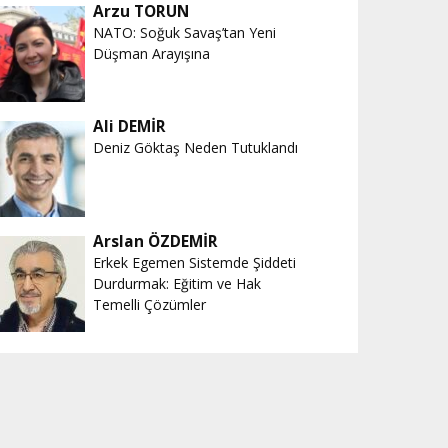
Arzu TORUN
NATO: Soğuk Savaş’tan Yeni
Düşman Arayışına
Ali DEMİR
Deniz Göktaş Neden Tutuklandı
Arslan ÖZDEMİR
Erkek Egemen Sistemde Şiddeti
Durdurmak: Eğitim ve Hak
Temelli Çözümler
orum
Yaşam
Forum
Kültür ve Sanat
Yazarlar