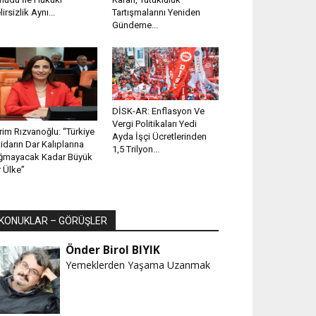
lirsizlik Aynı...
Tartışmalarını Yeniden
Gündeme...
DİSK-AR: Enflasyon Ve
Vergi Politikaları Yedi
rim Rızvanoğlu: “Türkiye
Ayda İşçi Ücretlerinden
tidarın Dar Kalıplarına
1,5 Trilyon...
ğmayacak Kadar Büyük
r Ülke”
KONUKLAR – GÖRÜŞLER
Önder Birol BIYIK
Yemeklerden Yaşama Uzanmak