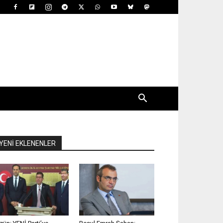
YENİ EKLENENLER