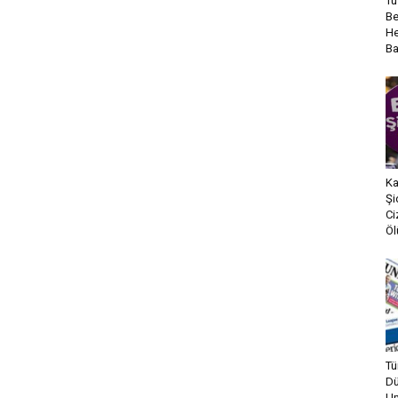
Tü
Be
He
B
Ka
Şi
Ci
Öl
Tü
Dü
Um