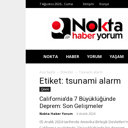
7 Ağustos 2026 , Cuma
İletişim
Künye
Nokta
Haber
Yorum
NOKTA
HABER
YORUM
YAŞAM
Ana Sayfa
Etiketler
Tsunami alarm
Etiket: tsunami alarm
Çevre
California’da 7 Büyüklüğünde
Deprem: Son Gelişmeler
Nokta Haber Yorum
-
6 Aralık 2024
05 Aralık 2024 tarihinde Amerika Birleşik Devletleri'
California eyaletinde 7 büyüklüğünde bir deprem