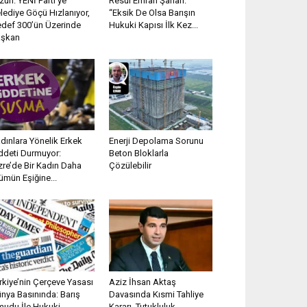
zün: YENİ Parti’ye
Resul Emrah Şahan:
lediye Göçü Hızlanıyor,
“Eksik De Olsa Barışın
def 300’ün Üzerinde
Hukuki Kapısı İlk Kez...
aşkan
dınlara Yönelik Erkek
Enerji Depolama Sorunu
ddeti Durmuyor:
Beton Bloklarla
zre’de Bir Kadın Daha
Çözülebilir
ümün Eşiğine...
rkiye’nin Çerçeve Yasası
Aziz İhsan Aktaş
nya Basınında: Barış
Davasında Kısmi Tahliye
udu İle Hukuki
Kararı, Tutukluluk