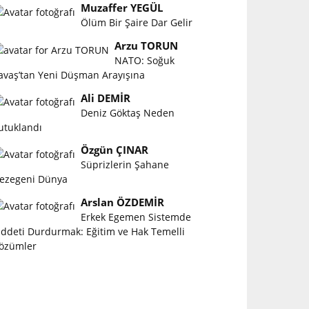
Muzaffer YEGÜL
Ölüm Bir Şaire Dar Gelir
Arzu TORUN
NATO: Soğuk
avaş’tan Yeni Düşman Arayışına
Ali DEMİR
Deniz Göktaş Neden
utuklandı
Özgün ÇINAR
Süprizlerin Şahane
ezegeni Dünya
Arslan ÖZDEMİR
Erkek Egemen Sistemde
iddeti Durdurmak: Eğitim ve Hak Temelli
özümler