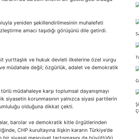
oluyla yeniden şekillendirilmesinin muhalefeti
leştirme amacı taşıdığı görüşünü dile getirdi.
S
T
t yurttaşlık ve hukuk devleti ilkelerine özel vurgu
kı ve müdahale değil; özgürlük, adalet ve demokratik
G
r türlü müdahaleye karşı toplumsal dayanışmayı
k siyasetin korunmasının yalnızca siyasi partilerin
Ş
umluluğu olduğuna dikkat çekti.
Ç
lar, barolar ve demokratik kitle örgütlerinden
diğinde, CHP kurultayına ilişkin kararın Türkiye’de
n bir siyasal meşruiyet tartışmasını da büyüttüğü