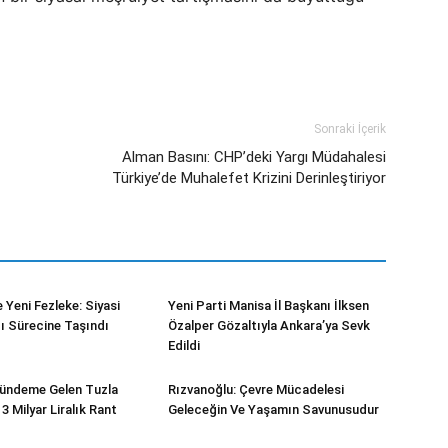
Sonraki İçerik
Alman Basını: CHP’deki Yargı Müdahalesi
Türkiye’de Muhalefet Krizini Derinleştiriyor
 Yeni Fezleke: Siyasi
Yeni Parti Manisa İl Başkanı İlksen
gı Sürecine Taşındı
Özalper Gözaltıyla Ankara’ya Sevk
Edildi
Gündeme Gelen Tuzla
Rızvanoğlu: Çevre Mücadelesi
 Milyar Liralık Rant
Geleceğin Ve Yaşamın Savunusudur