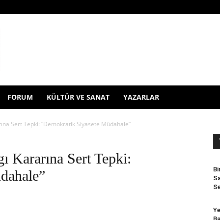
FORUM
KÜLTÜR VE SANAT
YAZARLAR
rına Sert Tepki: “Demokratik Siyasete Müdahale”
ı Kararına Sert Tepki:
Bi
dahale”
Sa
Se
Ye
Ba