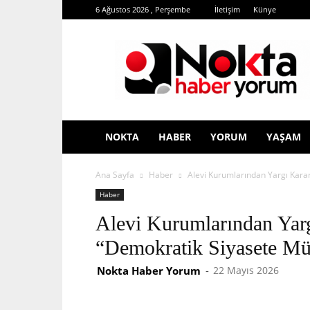
6 Ağustos 2026 , Perşembe
İletişim
Künye
Nokta
Haber
Yorum
NOKTA
HABER
YORUM
YAŞAM
Ana Sayfa
Haber
Alevi Kurumlarından Yargı Kara
Haber
Alevi Kurumlarından Yarg
“Demokratik Siyasete Mü
Nokta Haber Yorum
-
22 Mayıs 2026