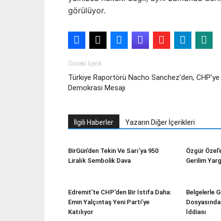
görülüyor.
Önceki İçerik
Türkiye Raportörü Nacho Sanchez’den, CHP’ye
Demokrasi Mesajı
İlgili Haberler
Yazarın Diğer İçerikleri
BirGün’den Tekin Ve Sarı’ya 950
Özgür Özel’e
Liralık Sembolik Dava
Gerilim Yar
Edremit’te CHP’den Bir İstifa Daha:
Belgelerle 
Emin Yalçıntaş Yeni Parti’ye
Dosyasında 3
Katılıyor
İddiası