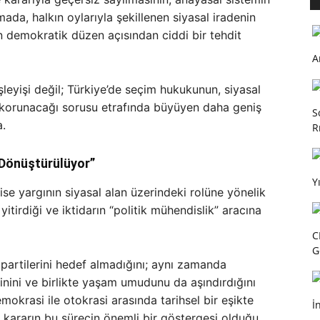
lamada, halkın oylarıyla şekillenen siyasal iradenin
in demokratik düzen açısından ciddi bir tehdit
A
leyişi değil; Türkiye’de seçim hukukunun, siyasal
l korunacağı sorusu etrafında büyüyen daha geniş
S
a.
R
 Dönüştürülüyor”
Y
se yargının siyasal alan üzerindeki rolüne yönelik
itirdiği ve iktidarın “politik mühendislik” aracına
C
G
 partilerini hedef almadığını; aynı zamanda
inini ve birlikte yaşam umudunu da aşındırdığını
mokrasi ile otokrasi arasında tarihsel bir eşikte
İ
 kararın bu sürecin önemli bir göstergesi olduğu