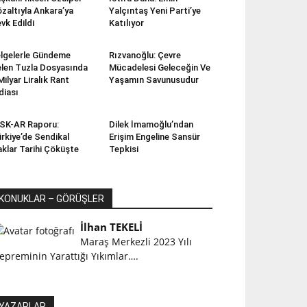
zaltıyla Ankara’ya
Yalçıntaş Yeni Parti’ye
vk Edildi
Katılıyor
lgelerle Gündeme
Rızvanoğlu: Çevre
len Tuzla Dosyasında
Mücadelesi Geleceğin Ve
Milyar Liralık Rant
Yaşamın Savunusudur
diası
SK-AR Raporu:
Dilek İmamoğlu’ndan
rkiye’de Sendikal
Erişim Engeline Sansür
klar Tarihi Çöküşte
Tepkisi
KONUKLAR – GÖRÜŞLER
İlhan TEKELİ
Maraş Merkezli 2023 Yılı
epreminin Yarattığı Yıkımlar….
YAZARLAR