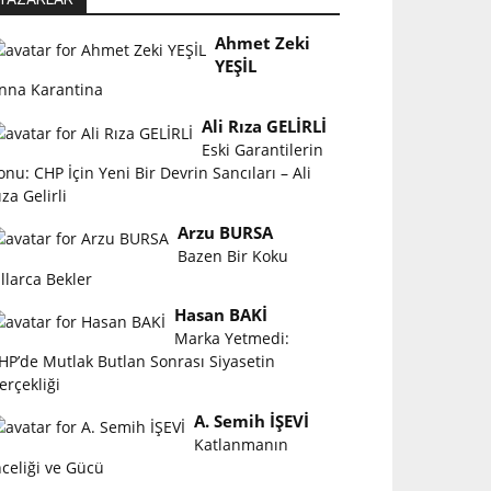
Ahmet Zeki
YEŞİL
nna Karantina
Ali Rıza GELİRLİ
Eski Garantilerin
onu: CHP İçin Yeni Bir Devrin Sancıları – Ali
ıza Gelirli
Arzu BURSA
Bazen Bir Koku
ıllarca Bekler
Hasan BAKİ
Marka Yetmedi:
HP’de Mutlak Butlan Sonrası Siyasetin
erçekliği
A. Semih İŞEVİ
Katlanmanın
nceliği ve Gücü