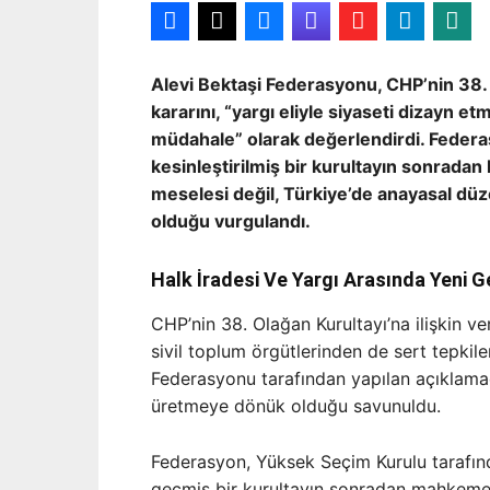
Alevi Bektaşi Federasyonu, CHP’nin 38. 
kararını, “yargı eliyle siyaseti dizayn e
müdahale” olarak değerlendirdi. Feder
kesinleştirilmiş bir kurultayın sonradan
meselesi değil, Türkiye’de anayasal düzen
olduğu vurgulandı.
Halk İradesi Ve Yargı Arasında Yeni G
CHP’nin 38. Olağan Kurultayı’na ilişkin veri
sivil toplum örgütlerinden de sert tepki
Federasyonu tarafından yapılan açıklama
üretmeye dönük olduğu savunuldu.
Federasyon, Yüksek Seçim Kurulu tarafı
geçmiş bir kurultayın sonradan mahkeme k