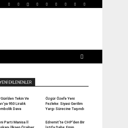
YENİ EKLENENLER
rGün’den Tekin Ve
Özgür Özel’e Yeni
rı’ya 950 Liralık
Fezleke: Siyasi Gerilim
mbolik Dava
Yargı Sürecine Taşındı
ni Parti Manisa İl
Edremit’te CHP’den Bir
şkanı İlksen Özalper
İstifa Daha: Emin