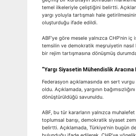
temel ilkeleriyle çeliştiğini belirtti. Açık
yargı yoluyla tartışmalı hale getirilmesin
oluşturduğu ifade edildi.
ABF’ye göre mesele yalnızca CHP’nin iç iş
temsilin ve demokratik meşruiyetin nası
bir rejim tartışmasına dönüşmüş durumd
“Yargı Siyasetin Mühendislik Aracına
Federasyon açıklamasında en sert vurgu i
oldu. Açıklamada, yargının bağımsızlığını y
dönüştürüldüğü savunuldu.
ABF, bu tür kararların yalnızca muhalefet
toplumsal barışı, demokratik siyaset zem
belirtti. Açıklamada, Türkiye’nin bugün de
bulunduğu ifade edilerek, CHP’ye yönelik