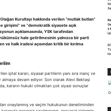
Gö
Se
Olağan Kurultayı hakkında verilen “mutlak butlan”
Be
Ge
tme girişimi” ve “demokratik siyasete açık
3 
asyonun açıklamasında, YSK tarafından
İd
 hükümsüz hale getirilmesinin yalnızca bir parti
 ve halk iradesi açısından kritik bir kırılma
Dİ
Tü
Ha
erilim
len iptal kararı, siyasal partilerin yanı sıra inanç ve
ler almaya devam ediyor. Son olarak Alevi Bektaşi
da, kararın hukuki olmaktan çok siyasi sonuçlar
D
ndan onaylanmış ve seçim hukukunun denetiminden
ararıyla geçersiz sayılmasının, anayasal sistemin