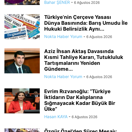
Bahar ŞENER
-
6 Ağustos 2026
Türkiye’nin Çerçeve Yasası
Dünya Basınında: Barış Umudu İle
Hukuki Belirsizlik Aynı...
Nokta Haber Yorum
-
6 Ağustos 2026
Aziz İhsan Aktaş Davasında
Kısmi Tahliye Kararı, Tutukluluk
Tartışmalarını Yeniden
Gündeme...
Nokta Haber Yorum
-
6 Ağustos 2026
Evrim Rızvanoğlu: “Türkiye
İktidarın Dar Kalıplarına
Sığmayacak Kadar Büyük Bir
Ülke”
Hasan KAYA
-
6 Ağustos 2026
Özgür Özel’den Süreç Mesajı: