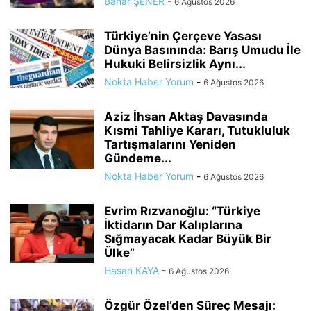
Bahar ŞENER
-
6 Ağustos 2026
Türkiye’nin Çerçeve Yasası
Dünya Basınında: Barış Umudu İle
Hukuki Belirsizlik Aynı...
Nokta Haber Yorum
-
6 Ağustos 2026
Aziz İhsan Aktaş Davasında
Kısmi Tahliye Kararı, Tutukluluk
Tartışmalarını Yeniden
Gündeme...
Nokta Haber Yorum
-
6 Ağustos 2026
Evrim Rızvanoğlu: “Türkiye
İktidarın Dar Kalıplarına
Sığmayacak Kadar Büyük Bir
Ülke”
Hasan KAYA
-
6 Ağustos 2026
Özgür Özel’den Süreç Mesajı: