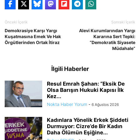
Önceki İçerik
Sonraki İçerik
Demokrasiye Karşı Yargı
Alevi Kurumlarından Yargı
Kuşatmasına Emek Ve Hak
Kararına Sert Tepki:
Örgütlerinden Ortak İtiraz
“Demokratik Siyasete
Müdahale”
İlgili Haberler
Resul Emrah Şahan: “Eksik De
Olsa Barışın Hukuki Kapısı İlk
Kez...
Nokta Haber Yorum
-
6 Ağustos 2026
Kadınlara Yönelik Erkek Şiddeti
Durmuyor: Cizre’de Bir Kadın
Daha Ölümün Eşiğine...