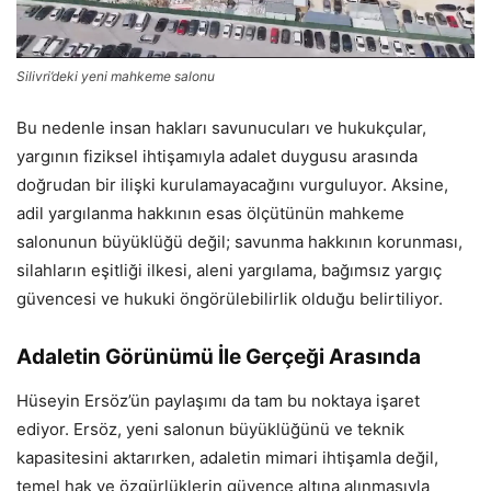
Silivri’deki yeni mahkeme salonu
Bu nedenle insan hakları savunucuları ve hukukçular,
yargının fiziksel ihtişamıyla adalet duygusu arasında
doğrudan bir ilişki kurulamayacağını vurguluyor. Aksine,
adil yargılanma hakkının esas ölçütünün mahkeme
salonunun büyüklüğü değil; savunma hakkının korunması,
silahların eşitliği ilkesi, aleni yargılama, bağımsız yargıç
güvencesi ve hukuki öngörülebilirlik olduğu belirtiliyor.
Adaletin Görünümü İle Gerçeği Arasında
Hüseyin Ersöz’ün paylaşımı da tam bu noktaya işaret
ediyor. Ersöz, yeni salonun büyüklüğünü ve teknik
kapasitesini aktarırken, adaletin mimari ihtişamla değil,
temel hak ve özgürlüklerin güvence altına alınmasıyla