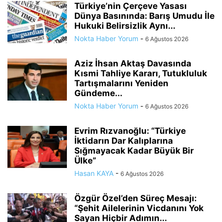
Türkiye’nin Çerçeve Yasası
Dünya Basınında: Barış Umudu İle
Hukuki Belirsizlik Aynı...
Nokta Haber Yorum
-
6 Ağustos 2026
Aziz İhsan Aktaş Davasında
Kısmi Tahliye Kararı, Tutukluluk
Tartışmalarını Yeniden
Gündeme...
Nokta Haber Yorum
-
6 Ağustos 2026
Evrim Rızvanoğlu: “Türkiye
İktidarın Dar Kalıplarına
Sığmayacak Kadar Büyük Bir
Ülke”
Hasan KAYA
-
6 Ağustos 2026
Özgür Özel’den Süreç Mesajı:
“Şehit Ailelerinin Vicdanını Yok
Sayan Hiçbir Adımın...