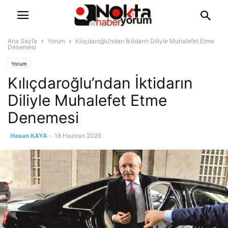
Ana Sayfa
Yorum
Kılıçdaroğlu’ndan İktidarın Diliyle Muhalefet Etme
Denemesi
Yorum
Kılıçdaroğlu’ndan İktidarın
Diliyle Muhalefet Etme
Denemesi
Hasan KAYA
-
18 Haziran 2026