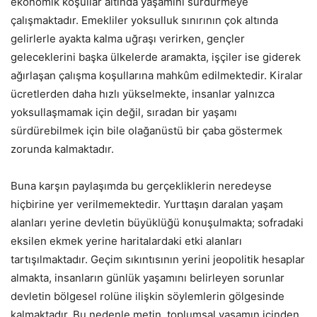
ekonomik koşullar altında yaşamını sürdürmeye
çalışmaktadır. Emekliler yoksulluk sınırının çok altında
gelirlerle ayakta kalma uğraşı verirken, gençler
geleceklerini başka ülkelerde aramakta, işçiler ise giderek
ağırlaşan çalışma koşullarına mahkûm edilmektedir. Kiralar
ücretlerden daha hızlı yükselmekte, insanlar yalnızca
yoksullaşmamak için değil, sıradan bir yaşamı
sürdürebilmek için bile olağanüstü bir çaba göstermek
zorunda kalmaktadır.
Buna karşın paylaşımda bu gerçekliklerin neredeyse
hiçbirine yer verilmemektedir. Yurttaşın daralan yaşam
alanları yerine devletin büyüklüğü konuşulmakta; sofradaki
eksilen ekmek yerine haritalardaki etki alanları
tartışılmaktadır. Geçim sıkıntısının yerini jeopolitik hesaplar
almakta, insanların günlük yaşamını belirleyen sorunlar
devletin bölgesel rolüne ilişkin söylemlerin gölgesinde
kalmaktadır. Bu nedenle metin, toplumsal yaşamın içinden