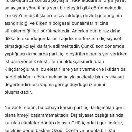
İlk bakışta söz konusu paylaşım, AKP iktidarının dış siyaset
anlayışına yöneltilmiş sert bir eleştiri gibi görünmektedir.
Türkiye’nin dış ilişkilerde savrulduğu, devlet geleneğinin
aşındırıldığı ve ülkenin bölgesel bunalımların içine
sürüklendiği ileri sürülmektedir. Ancak metin biraz daha
dikkatle okunduğunda, asıl ağırlık merkezinin dış siyaset
olmadığı kolaylıkla fark edilmektedir. Çünkü son dönemde
yaptığı açıklamalarda parti içi eleştirilere geniş yer verirken
iktidara yönelik eleştirilerini oldukça sınırlı tutan
Kılıçdaroğlu’nun, bu eleştirilere yanıt vermek ve iktidarı da
hedef aldığını göstermek amacıyla aceleyle bir dış siyaset
değerlendirmesi yapma gereği duyduğu izlenimi
oluşmaktadır.
Ne var ki metin, bu çabaya karşın parti içi tartışmaları geri
plana itmeyi başaramamaktadır. Dış siyaset başlığı altında
kurulan cümleler dönüp dolaşıp CHP içindeki gerilimlere,
seçilmiş genel başkan Özgür Özel’e ve onunla birlikte