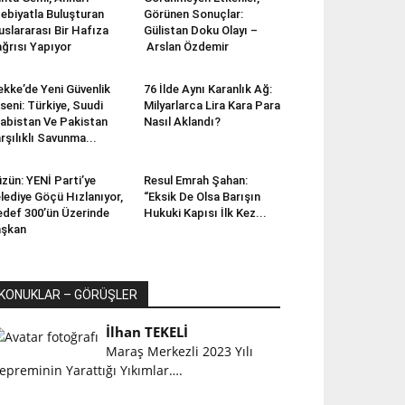
ebiyatla Buluşturan
Görünen Sonuçlar:
uslararası Bir Hafıza
Gülistan Doku Olayı –
ğrısı Yapıyor
Arslan Özdemir
kke’de Yeni Güvenlik
76 İlde Aynı Karanlık Ağ:
seni: Türkiye, Suudi
Milyarlarca Lira Kara Para
abistan Ve Pakistan
Nasıl Aklandı?
rşılıklı Savunma...
zün: YENİ Parti’ye
Resul Emrah Şahan:
lediye Göçü Hızlanıyor,
“Eksik De Olsa Barışın
def 300’ün Üzerinde
Hukuki Kapısı İlk Kez...
aşkan
KONUKLAR – GÖRÜŞLER
İlhan TEKELİ
Maraş Merkezli 2023 Yılı
epreminin Yarattığı Yıkımlar….