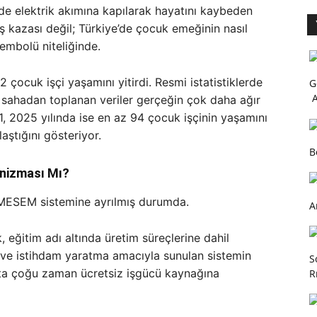
de elektrik akımına kapılarak hayatını kaybeden
iş kazası değil; Türkiye’de çocuk emeğinin nasıl
mbolü niteliğinde.
2 çocuk işçi yaşamını yitirdi. Resmi istatistiklerde
G
A
, sahadan toplanan veriler gerçeğin çok daha ağır
, 2025 yılında ise en az 94 çocuk işçinin yaşamını
aştığını gösteriyor.
B
nizması Mı?
 MESEM sistemine ayrılmış durumda.
A
 eğitim adı altında üretim süreçlerine dahil
ve istihdam yaratma amacıyla sunulan sistemin
S
tta çoğu zaman ücretsiz işgücü kaynağına
R