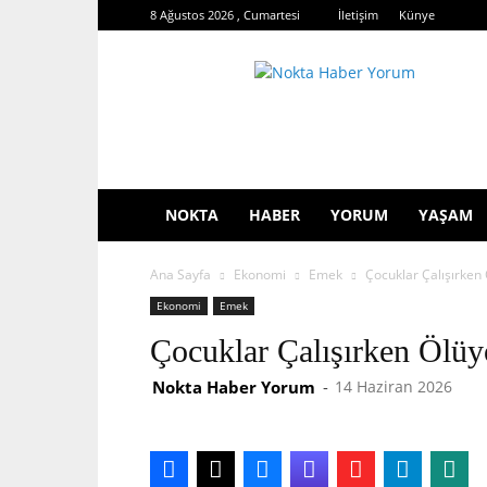
8 Ağustos 2026 , Cumartesi
İletişim
Künye
Nokta
Haber
Yorum
NOKTA
HABER
YORUM
YAŞAM
Ana Sayfa
Ekonomi
Emek
Çocuklar Çalışırken 
Ekonomi
Emek
Çocuklar Çalışırken Ölüy
Nokta Haber Yorum
-
14 Haziran 2026