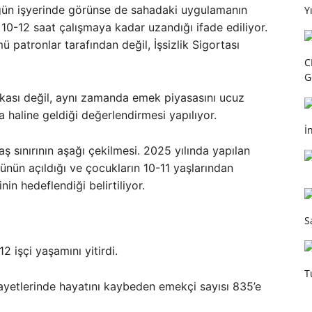
 gün işyerinde görünse de sahadaki uygulamanın
Y
10-12 saat çalışmaya kadar uzandığı ifade ediliyor.
 patronlar tarafından değil, İşsizlik Sigortası
C
G
ikası değil, aynı zamanda emek piyasasını ucuz
 haline geldiği değerlendirmesi yapılıyor.
İ
ş sınırının aşağı çekilmesi. 2025 yılında yapılan
ünün açıldığı ve çocukların 10-11 yaşlarından
in hedeflendiği belirtiliyor.
S
2 işçi yaşamını yitirdi.
T
nayetlerinde hayatını kaybeden emekçi sayısı 835’e