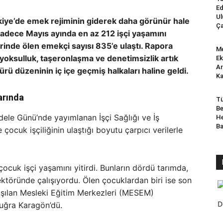
Ed
Ul
kiye’de emek rejiminin giderek daha görünür hale
Ça
Sadece Mayıs ayında en az 212 işçi yaşamını
tlerinde ölen emekçi sayısı 835’e ulaştı. Rapora
Me
 yoksulluk, taşeronlaşma ve denetimsizlik artık
Ek
Ar
mürü düzeninin iç içe geçmiş halkaları haline geldi.
Ka
arında
Tü
Be
ele Günü’nde yayımlanan İşçi Sağlığı ve İş
He
B
 çocuk işçiliğinin ulaştığı boyutu çarpıcı verilerle
cuk işçi yaşamını yitirdi. Bunların dördü tarımda,
 sektöründe çalışıyordu. Ölen çocuklardan biri ise son
şılan Mesleki Eğitim Merkezleri (MESEM)
D
uğra Karagön’dü.