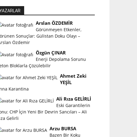
YAZARLAR
Arslan ÖZDEMİR
Görünmeyen Etkenler,
örünen Sonuçlar: Gülistan Doku Olayı –
rslan Özdemir
Özgün ÇINAR
Enerji Depolama Sorunu
eton Bloklarla Çözülebilir
Ahmet Zeki
YEŞİL
nna Karantina
Ali Rıza GELİRLİ
Eski Garantilerin
onu: CHP İçin Yeni Bir Devrin Sancıları – Ali
ıza Gelirli
Arzu BURSA
Bazen Bir Koku