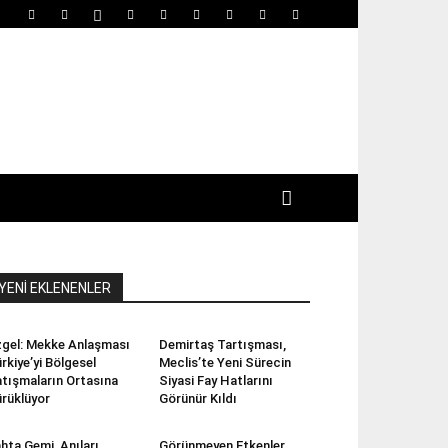
YENİ EKLENENLER
gel: Mekke Anlaşması
Demirtaş Tartışması,
rkiye’yi Bölgesel
Meclis’te Yeni Sürecin
tışmaların Ortasına
Siyasi Fay Hatlarını
rüklüyor
Görünür Kıldı
hta Gemi, Anıları
Görünmeyen Etkenler,