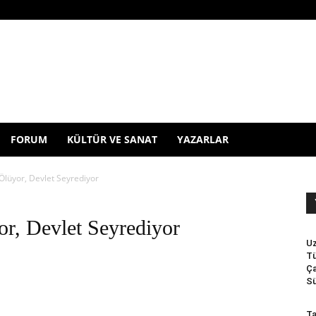
FORUM
KÜLTÜR VE SANAT
YAZARLAR
Ölüyor, Devlet Seyrediyor
or, Devlet Seyrediyor
Uz
Tü
Ça
Sü
Ta