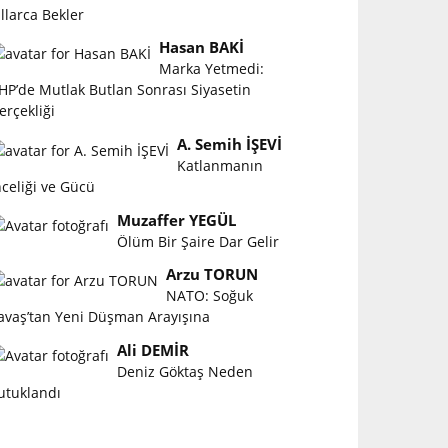
ıllarca Bekler
Hasan BAKİ
Marka Yetmedi:
HP’de Mutlak Butlan Sonrası Siyasetin
erçekliği
A. Semih İŞEVİ
Katlanmanın
nceliği ve Gücü
Muzaffer YEGÜL
Ölüm Bir Şaire Dar Gelir
Arzu TORUN
NATO: Soğuk
avaş’tan Yeni Düşman Arayışına
Ali DEMİR
Deniz Göktaş Neden
utuklandı