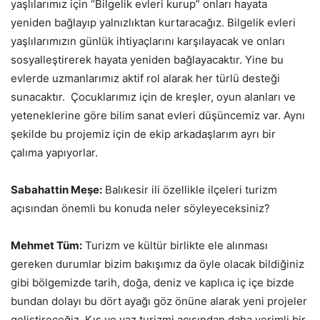
yaşlılarımız için “Bilgelik evleri kurup” onları hayata
yeniden bağlayıp yalnızlıktan kurtaracağız. Bilgelik evleri
yaşlılarımızın günlük ihtiyaçlarını karşılayacak ve onları
sosyalleştirerek hayata yeniden bağlayacaktır. Yine bu
evlerde uzmanlarımız aktif rol alarak her türlü desteği
sunacaktır. Çocuklarımız için de kreşler, oyun alanları ve
yeteneklerine göre bilim sanat evleri düşüncemiz var. Aynı
şekilde bu projemiz için de ekip arkadaşlarım ayrı bir
çalıma yapıyorlar.
Sabahattin Meşe:
Balıkesir ili özellikle ilçeleri turizm
açısından önemli bu konuda neler söyleyeceksiniz?
Mehmet Tüm:
Turizm ve kültür birlikte ele alınması
gereken durumlar bizim bakışımız da öyle olacak bildiğiniz
gibi bölgemizde tarih, doğa, deniz ve kaplıca iç içe bizde
bundan dolayı bu dört ayağı göz önüne alarak yeni projeler
geliştireceğiz. Kış ve yaz turizmi açısından daha verimli bir