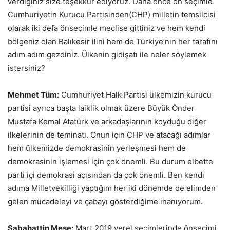
verdiğiniz size teşekkür ediyoruz. Daha önce ön seçimle
Cumhuriyetin Kurucu Partisinden(CHP) milletin temsilcisi
olarak iki defa önseçimle meclise gittiniz ve hem kendi
bölgeniz olan Balıkesir ilini hem de Türkiye’nin her tarafını
adım adım gezdiniz. Ülkenin gidişatı ile neler söylemek
istersiniz?
Mehmet Tüm:
Cumhuriyet Halk Partisi ülkemizin kurucu
partisi ayrıca başta laiklik olmak üzere Büyük Önder
Mustafa Kemal Atatürk ve arkadaşlarının koyduğu diğer
ilkelerinin de teminatı. Onun için CHP ve atacağı adımlar
hem ülkemizde demokrasinin yerleşmesi hem de
demokrasinin işlemesi için çok önemli. Bu durum elbette
parti içi demokrasi açısından da çok önemli. Ben kendi
adıma Milletvekilliği yaptığım her iki dönemde de elimden
gelen mücadeleyi ve çabayı gösterdiğime inanıyorum.
Sabahattin Meşe:
Mart 2019 yerel seçimlerinde önseçimi