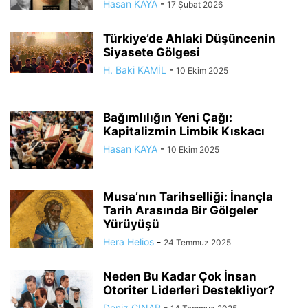
Hasan KAYA
-
17 Şubat 2026
Türkiye’de Ahlaki Düşüncenin
Siyasete Gölgesi
H. Baki KAMİL
-
10 Ekim 2025
Bağımlılığın Yeni Çağı:
Kapitalizmin Limbik Kıskacı
Hasan KAYA
-
10 Ekim 2025
Musa’nın Tarihselliği: İnançla
Tarih Arasında Bir Gölgeler
Yürüyüşü
Hera Helios
-
24 Temmuz 2025
Neden Bu Kadar Çok İnsan
Otoriter Liderleri Destekliyor?
Deniz ÇINAR
-