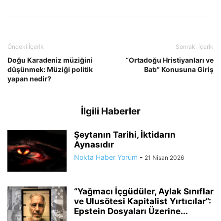
Önceki İçerik
Sonraki İçerik
Doğu Karadeniz müziğini
“Ortadoğu Hristiyanları ve
düşünmek: Müziği politik
Batı” Konusuna Giriş
yapan nedir?
İlgili Haberler
Şeytanın Tarihi, İktidarın
Aynasıdır
Nokta Haber Yorum
-
21 Nisan 2026
“Yağmacı İçgüdüler, Aylak Sınıflar
ve Ulusötesi Kapitalist Yırtıcılar”:
Epstein Dosyaları Üzerine...