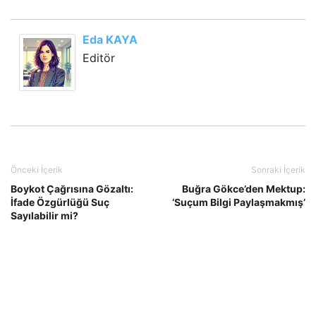
Eda KAYA
Editör
Önceki İçerik
Sonraki İçerik
Boykot Çağrısına Gözaltı:
Buğra Gökce’den Mektup:
İfade Özgürlüğü Suç
‘Suçum Bilgi Paylaşmakmış’
Sayılabilir mi?