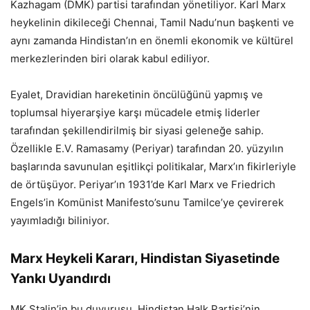
Kazhagam (DMK) partisi tarafından yönetiliyor. Karl Marx
heykelinin dikileceği Chennai, Tamil Nadu’nun başkenti ve
aynı zamanda Hindistan’ın en önemli ekonomik ve kültürel
merkezlerinden biri olarak kabul ediliyor.
Eyalet, Dravidian hareketinin öncülüğünü yapmış ve
toplumsal hiyerarşiye karşı mücadele etmiş liderler
tarafından şekillendirilmiş bir siyasi geleneğe sahip.
Özellikle E.V. Ramasamy (Periyar) tarafından 20. yüzyılın
başlarında savunulan eşitlikçi politikalar, Marx’ın fikirleriyle
de örtüşüyor. Periyar’ın 1931’de Karl Marx ve Friedrich
Engels’in Komünist Manifesto’sunu Tamilce’ye çevirerek
yayımladığı biliniyor.
Marx Heykeli Kararı, Hindistan Siyasetinde
Yankı Uyandırdı
MK Stalin’in bu duyurusu, Hindistan Halk Partisi’nin