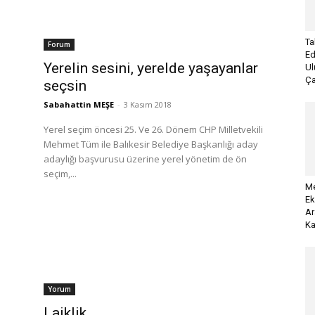
Ta
Forum
Ed
Yerelin sesini, yerelde yaşayanlar
Ul
Ça
seçsin
Sabahattin MEŞE
-
3 Kasım 2018
Yerel seçim öncesi 25. Ve 26. Dönem CHP Milletvekili
Mehmet Tüm ile Balıkesir Belediye Başkanlığı aday
adaylığı başvurusu üzerine yerel yönetim de ön
seçim,...
Me
Ek
Ar
Ka
Yorum
Laiklik