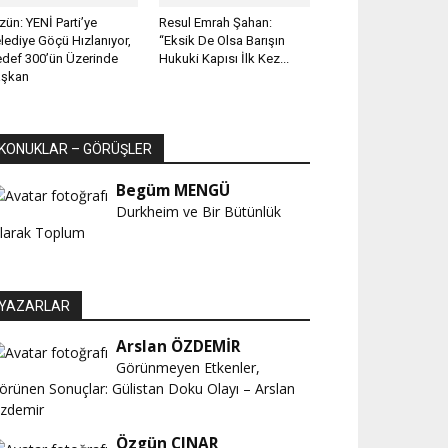
zün: YENİ Parti’ye
Resul Emrah Şahan:
lediye Göçü Hızlanıyor,
“Eksik De Olsa Barışın
def 300’ün Üzerinde
Hukuki Kapısı İlk Kez...
aşkan
KONUKLAR – GÖRÜŞLER
Begüm MENGÜ
Durkheim ve Bir Bütünlük
larak Toplum
YAZARLAR
Arslan ÖZDEMİR
Görünmeyen Etkenler,
örünen Sonuçlar: Gülistan Doku Olayı – Arslan
zdemir
Özgün ÇINAR