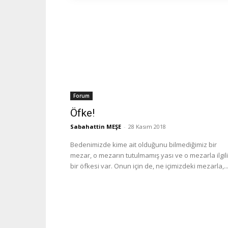
Forum
Öfke!
Sabahattin MEŞE
-
28 Kasım 2018
Bedenimizde kime ait olduğunu bilmediğimiz bir
mezar, o mezarın tutulmamış yası ve o mezarla ilgili
bir öfkesi var. Onun için de, ne içimizdeki mezarla,..