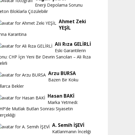
Enerji Depolama Sorunu
eton Bloklarla Çözülebilir
Ahmet Zeki
YEŞİL
nna Karantina
Ali Rıza GELİRLİ
Eski Garantilerin
onu: CHP İçin Yeni Bir Devrin Sancıları – Ali Rıza
lirli
Arzu BURSA
Bazen Bir Koku
ıllarca Bekler
Hasan BAKİ
Marka Yetmedi:
HP’de Mutlak Butlan Sonrası Siyasetin
erçekliği
A. Semih İŞEVİ
Katlanmanın İnceliği