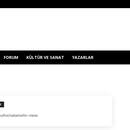
FORUM
KÜLTÜR VE SANAT
YAZARLAR
R
author/sabahattin-mese