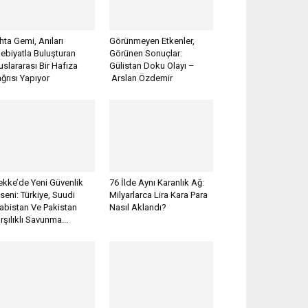
hta Gemi, Anıları
Görünmeyen Etkenler,
ebiyatla Buluşturan
Görünen Sonuçlar:
uslararası Bir Hafıza
Gülistan Doku Olayı –
ğrısı Yapıyor
Arslan Özdemir
kke’de Yeni Güvenlik
76 İlde Aynı Karanlık Ağ:
seni: Türkiye, Suudi
Milyarlarca Lira Kara Para
abistan Ve Pakistan
Nasıl Aklandı?
rşılıklı Savunma...