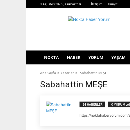
8 Ağustos 2026 , Cumartesi
İletişim
Künye
Nokta
Haber
Yorum
NOKTA
HABER
YORUM
YAŞAM
Ana Sayfa
Yazarlar
. Sabahattin MEŞE
Sabahattin MEŞE
24 HABERLER
0 YORUMLA
https://noktahaberyorum.com/