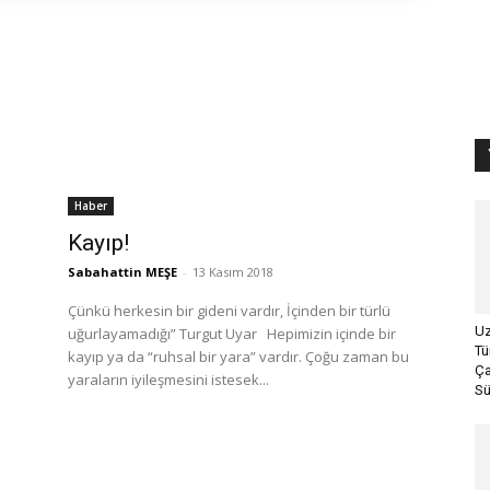
Haber
Kayıp!
Sabahattin MEŞE
-
13 Kasım 2018
Çünkü herkesin bir gideni vardır, İçinden bir türlü
Uz
uğurlayamadığı” Turgut Uyar Hepimizin içinde bir
Tü
.
kayıp ya da “ruhsal bir yara” vardır. Çoğu zaman bu
Ça
yaraların iyileşmesini istesek...
Sü