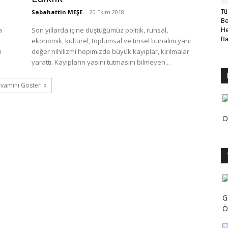
Tü
Sabahattin MEŞE
-
20 Ekim 2018
Be
a
Son yıllarda içine düştüğümüz politik, ruhsal,
He
B
ekonomik, kültürel, toplumsal ve tinsel bunalım yani
u
değer nihilizmi hepimizde büyük kayıplar, kırılmalar
yarattı. Kayıpların yasını tutmasını bilmeyen...
vamını Göster
O
G
Ö