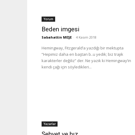
Yorum
Beden imgesi
Sabahattin MEŞE
-
4 Kasım 2018
Hemingway, Fitzgerald’a yazdığı bir mektupta
“Hepimiz daha en baştan b..u yedik; biz trajik
karakterler değiliz” der. Ne yazık ki Hemingway’in
kendi çağı için söyledikleri...
Yazarlar
Şehvet ve hız