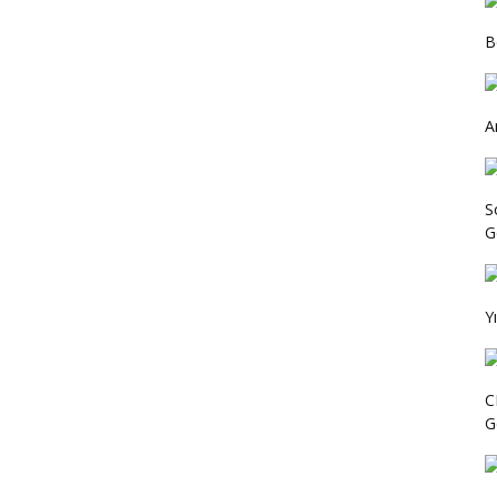
B
A
S
Ge
Y
C
G