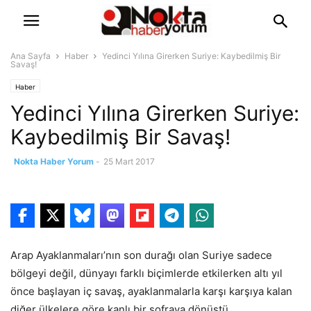
Ana Sayfa
Haber
Yedinci Yılına Girerken Suriye: Kaybedilmiş Bir
Savaş!
Haber
Yedinci Yılına Girerken Suriye:
Kaybedilmiş Bir Savaş!
Nokta Haber Yorum
-
25 Mart 2017
Arap Ayaklanmaları’nın son durağı olan Suriye sadece
bölgeyi değil, dünyayı farklı biçimlerde etkilerken altı yıl
önce başlayan iç savaş, ayaklanmalarla karşı karşıya kalan
diğer ülkelere göre kanlı bir sofraya dönüştü.