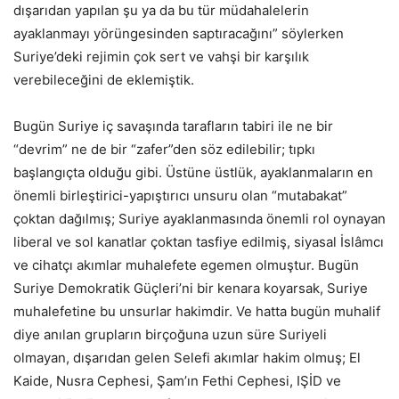
dışarıdan yapılan şu ya da bu tür müdahalelerin
ayaklanmayı yörüngesinden saptıracağını” söylerken
Suriye’deki rejimin çok sert ve vahşi bir karşılık
verebileceğini de eklemiştik.
Bugün Suriye iç savaşında tarafların tabiri ile ne bir
“devrim” ne de bir “zafer”den söz edilebilir; tıpkı
başlangıçta olduğu gibi. Üstüne üstlük, ayaklanmaların en
önemli birleştirici-yapıştırıcı unsuru olan “mutabakat”
çoktan dağılmış; Suriye ayaklanmasında önemli rol oynayan
liberal ve sol kanatlar çoktan tasfiye edilmiş, siyasal İslâmcı
ve cihatçı akımlar muhalefete egemen olmuştur. Bugün
Suriye Demokratik Güçleri’ni bir kenara koyarsak, Suriye
muhalefetine bu unsurlar hakimdir. Ve hatta bugün muhalif
diye anılan grupların birçoğuna uzun süre Suriyeli
olmayan, dışarıdan gelen Selefi akımlar hakim olmuş; El
Kaide, Nusra Cephesi, Şam’ın Fethi Cephesi, IŞİD ve