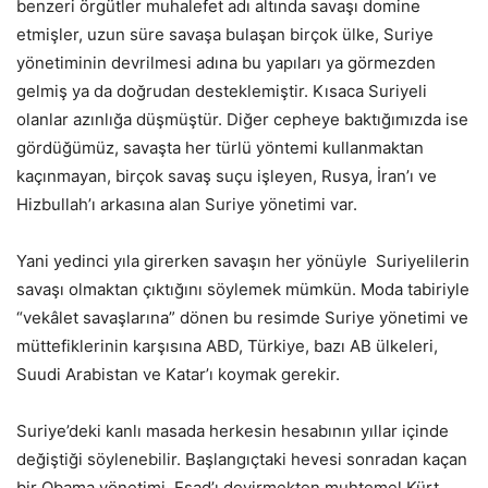
benzeri örgütler muhalefet adı altında savaşı domine
etmişler, uzun süre savaşa bulaşan birçok ülke, Suriye
yönetiminin devrilmesi adına bu yapıları ya görmezden
gelmiş ya da doğrudan desteklemiştir. Kısaca Suriyeli
olanlar azınlığa düşmüştür. Diğer cepheye baktığımızda ise
gördüğümüz, savaşta her türlü yöntemi kullanmaktan
kaçınmayan, birçok savaş suçu işleyen, Rusya, İran’ı ve
Hizbullah’ı arkasına alan Suriye yönetimi var.
Yani yedinci yıla girerken savaşın her yönüyle Suriyelilerin
savaşı olmaktan çıktığını söylemek mümkün. Moda tabiriyle
“vekâlet savaşlarına” dönen bu resimde Suriye yönetimi ve
müttefiklerinin karşısına ABD, Türkiye, bazı AB ülkeleri,
Suudi Arabistan ve Katar’ı koymak gerekir.
Suriye’deki kanlı masada herkesin hesabının yıllar içinde
değiştiği söylenebilir. Başlangıçtaki hevesi sonradan kaçan
bir Obama yönetimi, Esad’ı devirmekten muhtemel Kürt