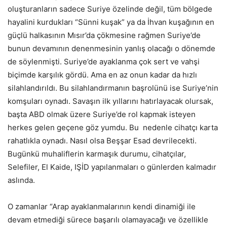
oluşturanların sadece Suriye özelinde değil, tüm bölgede
hayalini kurdukları “Sünni kuşak” ya da İhvan kuşağının en
güçlü halkasının Mısır’da çökmesine rağmen Suriye’de
bunun devamının denenmesinin yanlış olacağı o dönemde
de söylenmişti. Suriye’de ayaklanma çok sert ve vahşi
biçimde karşılık gördü. Ama en az onun kadar da hızlı
silahlandırıldı. Bu silahlandırmanın başrolünü ise Suriye’nin
komşuları oynadı. Savaşın ilk yıllarını hatırlayacak olursak,
başta ABD olmak üzere Suriye’de rol kapmak isteyen
herkes gelen geçene göz yumdu. Bu nedenle cihatçı karta
rahatlıkla oynadı. Nasıl olsa Beşşar Esad devrilecekti.
Bugünkü muhaliflerin karmaşık durumu, cihatçılar,
Selefiler, El Kaide, IŞİD yapılanmaları o günlerden kalmadır
aslında.
O zamanlar “Arap ayaklanmalarının kendi dinamiği ile
devam etmediği sürece başarılı olamayacağı ve özellikle