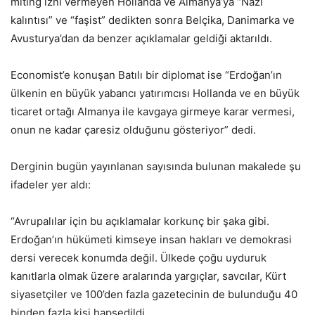
miting izni vermeyen Hollanda ve Almanya’ya “Nazi
kalıntısı” ve “faşist” dedikten sonra Belçika, Danimarka ve
Avusturya’dan da benzer açıklamalar geldiği aktarıldı.
Economist’e konuşan Batılı bir diplomat ise “Erdoğan’ın
ülkenin en büyük yabancı yatırımcısı Hollanda ve en büyük
ticaret ortağı Almanya ile kavgaya girmeye karar vermesi,
onun ne kadar çaresiz olduğunu gösteriyor” dedi.
Derginin bugün yayınlanan sayısında bulunan makalede şu
ifadeler yer aldı:
“Avrupalılar için bu açıklamalar korkunç bir şaka gibi.
Erdoğan’ın hükümeti kimseye insan hakları ve demokrasi
dersi verecek konumda değil. Ülkede çoğu uyduruk
kanıtlarla olmak üzere aralarında yargıçlar, savcılar, Kürt
siyasetçiler ve 100’den fazla gazetecinin de bulunduğu 40
binden fazla kişi hapsedildi.