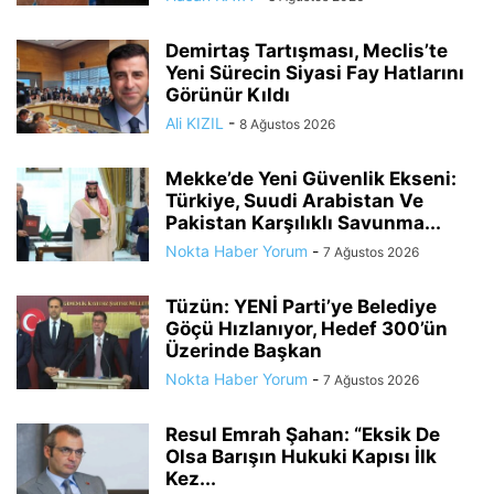
Demirtaş Tartışması, Meclis’te
Yeni Sürecin Siyasi Fay Hatlarını
Görünür Kıldı
Ali KIZIL
-
8 Ağustos 2026
Mekke’de Yeni Güvenlik Ekseni:
Türkiye, Suudi Arabistan Ve
Pakistan Karşılıklı Savunma...
Nokta Haber Yorum
-
7 Ağustos 2026
Tüzün: YENİ Parti’ye Belediye
Göçü Hızlanıyor, Hedef 300’ün
Üzerinde Başkan
Nokta Haber Yorum
-
7 Ağustos 2026
Resul Emrah Şahan: “Eksik De
Olsa Barışın Hukuki Kapısı İlk
Kez...