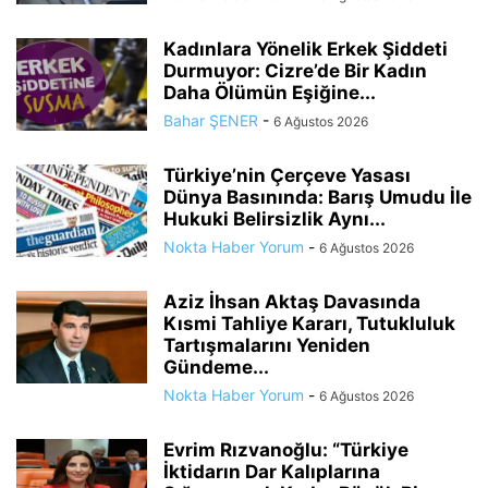
Kadınlara Yönelik Erkek Şiddeti
Durmuyor: Cizre’de Bir Kadın
Daha Ölümün Eşiğine...
Bahar ŞENER
-
6 Ağustos 2026
Türkiye’nin Çerçeve Yasası
Dünya Basınında: Barış Umudu İle
Hukuki Belirsizlik Aynı...
Nokta Haber Yorum
-
6 Ağustos 2026
Aziz İhsan Aktaş Davasında
Kısmi Tahliye Kararı, Tutukluluk
Tartışmalarını Yeniden
Gündeme...
Nokta Haber Yorum
-
6 Ağustos 2026
Evrim Rızvanoğlu: “Türkiye
İktidarın Dar Kalıplarına