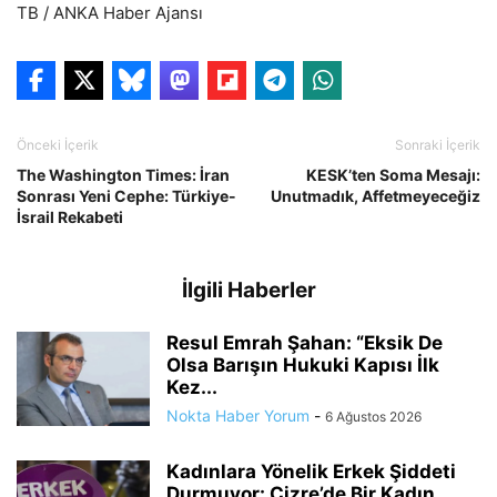
TB / ANKA Haber Ajansı
Önceki İçerik
Sonraki İçerik
The Washington Times: İran
KESK’ten Soma Mesajı:
Sonrası Yeni Cephe: Türkiye-
Unutmadık, Affetmeyeceğiz
İsrail Rekabeti
İlgili Haberler
Resul Emrah Şahan: “Eksik De
Olsa Barışın Hukuki Kapısı İlk
Kez...
Nokta Haber Yorum
-
6 Ağustos 2026
Kadınlara Yönelik Erkek Şiddeti
Durmuyor: Cizre’de Bir Kadın