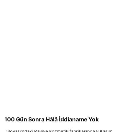
100 Gün Sonra Hâlâ İddianame Yok
Dilovası’ndaki Ravive Kozmetik fabrikasında 8 Kasım