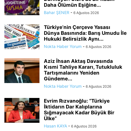
Daha Ölümün Eşiğine...
Bahar ŞENER
-
6 Ağustos 2026
Türkiye’nin Çerçeve Yasası
Dünya Basınında: Barış Umudu İle
Hukuki Belirsizlik Aynı...
Nokta Haber Yorum
-
6 Ağustos 2026
Aziz İhsan Aktaş Davasında
Kısmi Tahliye Kararı, Tutukluluk
Tartışmalarını Yeniden
Gündeme...
Nokta Haber Yorum
-
6 Ağustos 2026
Evrim Rızvanoğlu: “Türkiye
İktidarın Dar Kalıplarına
Sığmayacak Kadar Büyük Bir
Ülke”
Hasan KAYA
-
6 Ağustos 2026