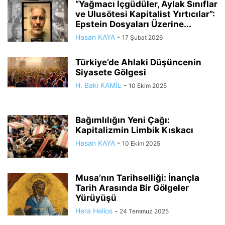
“Yağmacı İçgüdüler, Aylak Sınıflar
ve Ulusötesi Kapitalist Yırtıcılar”:
Epstein Dosyaları Üzerine...
Hasan KAYA
-
17 Şubat 2026
Türkiye’de Ahlaki Düşüncenin
Siyasete Gölgesi
H. Baki KAMİL
-
10 Ekim 2025
Bağımlılığın Yeni Çağı:
Kapitalizmin Limbik Kıskacı
Hasan KAYA
-
10 Ekim 2025
Musa’nın Tarihselliği: İnançla
Tarih Arasında Bir Gölgeler
Yürüyüşü
Hera Helios
-
24 Temmuz 2025