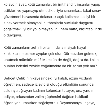
kolaydır. Evet, kötü zamanlar, bir imtihandır; insanlar yapıp
ettikleri ve yapmayıp etmedikleriyle sınanırlar… fakat sınav
gözetmeni havasında dolanarak açık kollamak da, iyi bir
sınav vermek olmayabilir. İthamlarla suçluluk duygusu
çoğaltmak, iyi bir yol olmayabilir – hem hatta, kaçırtabilir de
o duyguyu.
Kötü zamanların zehirli ortamında, simsiyah hayal
kırıklıkları, mosmor ayıplar çok olur. Görmezden gelmek,
unutmak mümkün mü? Mümkün de değil, doğru da. Lakin,
bunları bahsini zevkle çoğaltmakta da bir sorun yok mu?
Behçet Çelik’in hikâyesindeki iyi kalpli, ezgin vicdanlı
öğretmen, sadece izleyicisi olduğu etkinliğin sonunda
saldırıya uğrayan kadının kolundan tutuyor, ona yardım
ediyor, arkasından zalim şüphesini dağıtan hakikati
öğreniyor, utanırken sağalıyordu. Dayanışmaya, inşaya,