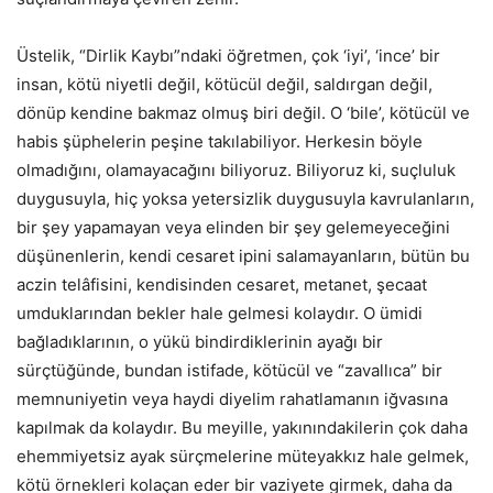
Üstelik, “Dirlik Kaybı”ndaki öğretmen, çok ‘iyi’, ‘ince’ bir
insan, kötü niyetli değil, kötücül değil, saldırgan değil,
dönüp kendine bakmaz olmuş biri değil. O ‘bile’, kötücül ve
habis şüphelerin peşine takılabiliyor. Herkesin böyle
olmadığını, olamayacağını biliyoruz. Biliyoruz ki, suçluluk
duygusuyla, hiç yoksa yetersizlik duygusuyla kavrulanların,
bir şey yapamayan veya elinden bir şey gelemeyeceğini
düşünenlerin, kendi cesaret ipini salamayanların, bütün bu
aczin telâfisini, kendisinden cesaret, metanet, şecaat
umduklarından bekler hale gelmesi kolaydır. O ümidi
bağladıklarının, o yükü bindirdiklerinin ayağı bir
sürçtüğünde, bundan istifade, kötücül ve “zavallıca” bir
memnuniyetin veya haydi diyelim rahatlamanın iğvasına
kapılmak da kolaydır. Bu meyille, yakınındakilerin çok daha
ehemmiyetsiz ayak sürçmelerine müteyakkız hale gelmek,
kötü örnekleri kolaçan eder bir vaziyete girmek, daha da