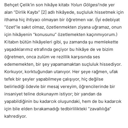
Behçet Çelik’in son hikâye kitabı
Yolun Gölgesi
’nde yer
alan “Dirlik Kaybı” [2] adlı hikâyede, suçluluk hissetmek için
ithama hiç ihtiyacı olmayan bir öğretmen var. (İyi edebiyat
“özet”le sakıt olmaz, özetlenmekten ziyana uğramaz, onun
için hikâyenin “konusunu” özetlemekten kaçınmıyorum.)
Kitabın bütün hikâyeleri gibi, şu zamanda şu memlekette
yaşadıklarımız etrafında geçiyor bu hikâye de ve bizim
öğretmen, onca zulüm ve rezillik karşısında ses
edememekten, bir şey yapamamaktan suçluluk hissediyor.
Korkuyor, korktuğundan utanıyor. Her şeye rağmen, ufak
tefek bir şeyler yapabilmeye çalışıyor, hiç değilse
belirlediği ödevle bir mesaj vereyim, öğrencilerinde bir
insaniyet teline dokunayım istiyor; bir yandan da
yapabildiğinin bu kadarcık oluşundaki, hem de bu kadarcık
için bile elden bırakamadığı tedbirlilikteki “zavallılığa”
kahrediyor.