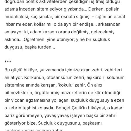
doğrudan politik aktivitelerden çekildiğini işitmiş olduğu
adama inceden sitem ediyor gıyabında… Derken, polisin
müdahalesi, kaçışmalar, bir esnafa sığınış, – sığınılan esnaf
ihbar mı eder, kollar mı, o da ayrı bir endişe… arkasından
anlaşıyor ki, adam kazaen orada değilmiş, gelecekmiş
aslında… Öğretmen, yine utanıyor; yine bir suçluluk
duygusu, başka türden…
***
Bu güçlü hikâye, şu zamanda içimize akan zehri, zehirleri
anlatıyor. Korkunun, otosansürün zehri, aşikârdır; solunum
sistemine anında karışan, ‘kokulu’ zehir. Ön alıcı
bilmezliklerin, örgütlenmiş mazeretlerin de kâr etmediği
bir vicdan egzamasına yol açan, suçluluk duygusuyla ezen
o zehrin teşhisi kolaydır. Behçet Çelik’in hikâyesi, o kadar
bariz görünmeyen, yavaş yavaş işleyen başka bir zehri
gösteriyor bize. Suçluluk duygusunu, başkasını
suçlandırmaya çeviren zehir.