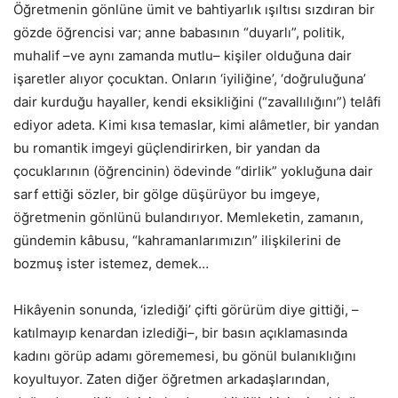
Öğretmenin gönlüne ümit ve bahtiyarlık ışıltısı sızdıran bir
gözde öğrencisi var; anne babasının “duyarlı”, politik,
muhalif –ve aynı zamanda mutlu– kişiler olduğuna dair
işaretler alıyor çocuktan. Onların ‘iyiliğine’, ‘doğruluğuna’
dair kurduğu hayaller, kendi eksikliğini (“zavallılığını”) telâfi
ediyor adeta. Kimi kısa temaslar, kimi alâmetler, bir yandan
bu romantik imgeyi güçlendirirken, bir yandan da
çocuklarının (öğrencinin) ödevinde “dirlik” yokluğuna dair
sarf ettiği sözler, bir gölge düşürüyor bu imgeye,
öğretmenin gönlünü bulandırıyor. Memleketin, zamanın,
gündemin kâbusu, “kahramanlarımızın” ilişkilerini de
bozmuş ister istemez, demek…
Hikâyenin sonunda, ‘izlediği’ çifti görürüm diye gittiği, –
katılmayıp kenardan izlediği–, bir basın açıklamasında
kadını görüp adamı görememesi, bu gönül bulanıklığını
koyultuyor. Zaten diğer öğretmen arkadaşlarından,