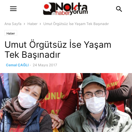
Ana Sayfa
Haber
Umut Örgütsüz İse Yaşam Tek Başınadır
Haber
Umut Örgütsüz İse Yaşam
Tek Başınadır
Cemal ÇAĞLI
-
24 Mayıs 2017