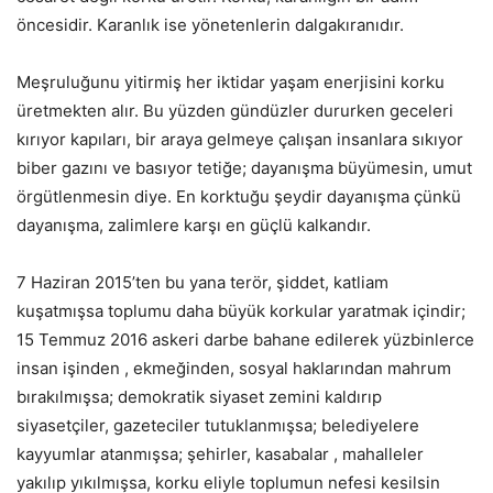
öncesidir. Karanlık ise yönetenlerin dalgakıranıdır.
Meşruluğunu yitirmiş her iktidar yaşam enerjisini korku
üretmekten alır. Bu yüzden gündüzler dururken geceleri
kırıyor kapıları, bir araya gelmeye çalışan insanlara sıkıyor
biber gazını ve basıyor tetiğe; dayanışma büyümesin, umut
örgütlenmesin diye. En korktuğu şeydir dayanışma çünkü
dayanışma, zalimlere karşı en güçlü kalkandır.
7 Haziran 2015’ten bu yana terör, şiddet, katliam
kuşatmışsa toplumu daha büyük korkular yaratmak içindir;
15 Temmuz 2016 askeri darbe bahane edilerek yüzbinlerce
insan işinden , ekmeğinden, sosyal haklarından mahrum
bırakılmışsa; demokratik siyaset zemini kaldırıp
siyasetçiler, gazeteciler tutuklanmışsa; belediyelere
kayyumlar atanmışsa; şehirler, kasabalar , mahalleler
yakılıp yıkılmışsa, korku eliyle toplumun nefesi kesilsin