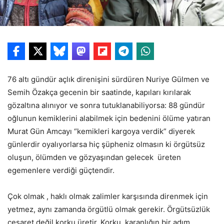
76 altı gündür açlık direnişini sürdüren Nuriye Gülmen ve
Semih Özakça gecenin bir saatinde, kapıları kırılarak
gözaltına alınıyor ve sonra tutuklanabiliyorsa: 88 gündür
oğlunun kemiklerini alabilmek için bedenini ölüme yatıran
Murat Gün Amcayı “kemikleri kargoya verdik” diyerek
günlerdir oyalıyorlarsa hiç şüpheniz olmasın ki örgütsüz
oluşun, ölümden ve gözyaşından gelecek üreten
egemenlere verdiği güçtendir.
Çok olmak , haklı olmak zalimler karşısında direnmek için
yetmez, aynı zamanda örgütlü olmak gerekir. Örgütsüzlük
cesaret değil korku üretir. Korku, karanlığın bir adım