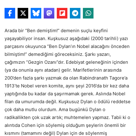
Arada bir “Ben demiştim!” demenin suçlu keyfini
yaşayabiliyor insan. Kuşkusuz aşağıdaki (2000 tarihli) yazı
parçasını okuyunca “Ben Dylan’ın Nobel alacağını önceden
bilmiştim!” demediğimi göreceksiniz. Şarkı yazarı,
çağımızın “Gezgin Ozanı”dır. Edebiyat geleneğinin içinden
(ya da onunla aynı atadan) gelir. Marifetlerinin arasında
200’den fazla şarkı yazmak da olan Rabindranath Tagore’a
1913’te Nobel veren komite, aynı şeyi 2016’da bir kez daha
yaptığında bu kadar da şaşırmamak gerek. Aslında Nobel
filan da umurumda değil. Kuşkusuz Dylan o ödülü reddetse
çok daha mutlu olurdum. Ama bugünkü Dylan o
radikallikten çok uzak artık; muhtemelen yapmaz. Tabii ki o
alıntıda Cohen için söylemiş olduğum şeylerin önemli bir
kısmını (tamamını değil) Dylan için de söylenmiş