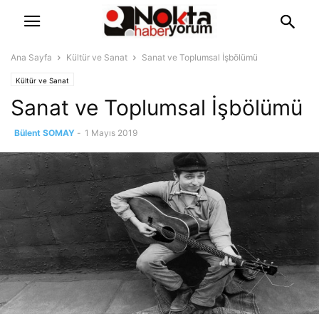
Ana Sayfa
Kültür ve Sanat
Sanat ve Toplumsal İşbölümü
Kültür ve Sanat
Sanat ve Toplumsal İşbölümü
Bülent SOMAY
-
1 Mayıs 2019