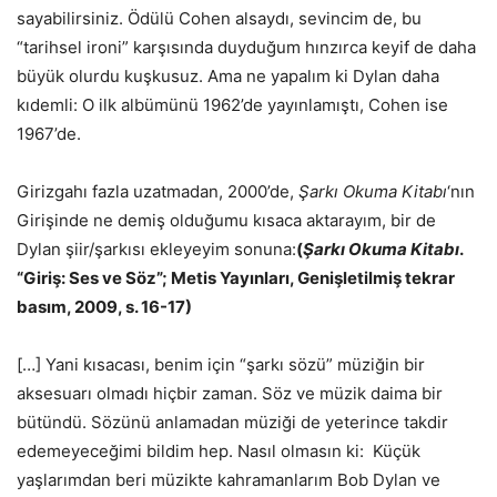
sayabilirsiniz. Ödülü Cohen alsaydı, sevincim de, bu
“tarihsel ironi” karşısında duyduğum hınzırca keyif de daha
büyük olurdu kuşkusuz. Ama ne yapalım ki Dylan daha
kıdemli: O ilk albümünü 1962’de yayınlamıştı, Cohen ise
1967’de.
Girizgahı fazla uzatmadan, 2000’de,
Şarkı Okuma Kitabı
‘nın
Girişinde ne demiş olduğumu kısaca aktarayım, bir de
Dylan şiir/şarkısı ekleyeyim sonuna:
(
Şarkı Okuma Kitabı
.
“Giriş: Ses ve Söz”; Metis Yayınları, Genişletilmiş tekrar
basım, 2009, s. 16-17)
[…] Yani kısacası, benim için “şarkı sözü” müziğin bir
aksesuarı olmadı hiçbir zaman. Söz ve müzik daima bir
bütündü. Sözünü anlamadan müziği de yeterince takdir
edemeyeceğimi bildim hep. Nasıl olmasın ki: Küçük
yaşlarımdan beri müzikte kahramanlarım Bob Dylan ve