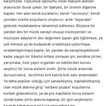
karşımızda. Toplumsal işbölümü insan faaliyeti alanları
arasına bir duvar çeker, bir faaliyeti, bir üretimi diğerine
kapatır. Her alan kendi kurallarını, kendi “raconunu”, kendi
yeniden üretim koşullarını oluşturur; artık “dışarıdan”
gelecek müdahalelere tahammül edilemez. Böylece bir
yandan dev bir müzik sanayii oluşup müzisyenleri ve
müzisyen adaylarını dev değirmen taşları gibi öğütmeye, ya
yok etmeye ya da budayarak ortalamaya uydurmaya,
sıradanlaştırmaya başlar; bir yandan da sanayileşebilecek
kadar yaygın bir tüketici kitlesi olmayan şiir, kendine jüriler,
yarışmalar, özel yayın organları ve ödüllerden kurulu
seçkinci bir lonca sistemi üretir. Şiirle müzik arasında
duruyorsanız, tercihiniz kırk katırla kırk satır arasındadır:
Ya daha popüler olduğu için sanayileşmiş, kapitalistleşmiş
olan müzik alanına girip “serbest piyasa” koşullarına
kurban gideceksiniz, ya da pre-kapitalist lonca sistemi
içinde kalan şiirin alanına kapanıp, bir gün seçkinlerin
kaymak tabakasının gözüne gireceğiniz anı