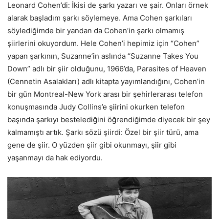
Leonard Cohen’di: İkisi de şarkı yazarı ve şair. Onları örnek
alarak başladım şarkı söylemeye. Ama Cohen şarkıları
söylediğimde bir yandan da Cohen’in şarkı olmamış
şiirlerini okuyordum. Hele Cohen’i hepimiz için “Cohen”
yapan şarkının, Suzanne’in aslında “Suzanne Takes You
Down” adlı bir şiir olduğunu, 1966’da, Parasites of Heaven
(Cennetin Asalakları) adlı kitapta yayımlandığını, Cohen’in
bir gün Montreal-New York arası bir şehirlerarası telefon
konuşmasında Judy Collins’e şiirini okurken telefon
başında şarkıyı bestelediğini öğrendiğimde diyecek bir şey
kalmamıştı artık. Şarkı sözü şiirdi: Özel bir şiir türü, ama
gene de şiir. O yüzden şiir gibi okunmayı, şiir gibi
yaşanmayı da hak ediyordu.