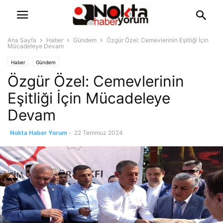
Ana Sayfa
Haber
Gündem
Özgür Özel: Cemevlerinin Eşitliği İçin
Mücadeleye Devam
Haber
Gündem
Özgür Özel: Cemevlerinin
Eşitliği İçin Mücadeleye
Devam
Nokta Haber Yorum
-
22 Temmuz 2024