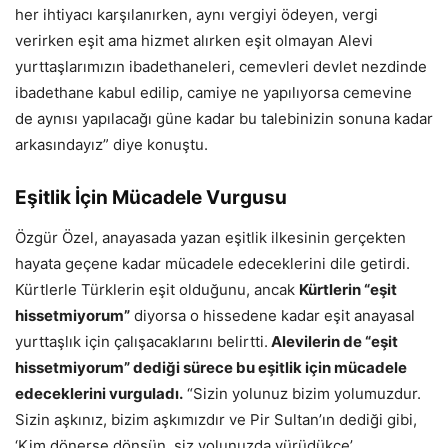
her ihtiyacı karşılanırken, aynı vergiyi ödeyen, vergi
verirken eşit ama hizmet alırken eşit olmayan Alevi
yurttaşlarımızın ibadethaneleri, cemevleri devlet nezdinde
ibadethane kabul edilip, camiye ne yapılıyorsa cemevine
de aynısı yapılacağı güne kadar bu talebinizin sonuna kadar
arkasındayız” diye konuştu.
Eşitlik İçin Mücadele Vurgusu
Özgür Özel, anayasada yazan eşitlik ilkesinin gerçekten
hayata geçene kadar mücadele edeceklerini dile getirdi.
Kürtlerle Türklerin eşit olduğunu, ancak
Kürtlerin “eşit
hissetmiyorum”
diyorsa o hissedene kadar eşit anayasal
yurttaşlık için çalışacaklarını belirtti.
Alevilerin de “eşit
hissetmiyorum” dediği sürece bu eşitlik için mücadele
edeceklerini vurguladı.
“Sizin yolunuz bizim yolumuzdur.
Sizin aşkınız, bizim aşkımızdır ve Pir Sultan’ın dediği gibi,
‘Kim dönerse dönsün, siz yolunuzda yürüdükçe’