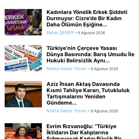
Kadınlara Yönelik Erkek Şiddeti
Durmuyor: Cizre’de Bir Kadın
Daha Ölümün Eşiğine...
Bahar ŞENER
-
6 Ağustos 2026
Türkiye’nin Çerçeve Yasası
Dünya Basınında: Barış Umudu İle
Hukuki Belirsizlik Aynı...
Nokta Haber Yorum
-
6 Ağustos 2026
Aziz İhsan Aktaş Davasında
Kısmi Tahliye Kararı, Tutukluluk
Tartışmalarını Yeniden
Gündeme...
Nokta Haber Yorum
-
6 Ağustos 2026
Evrim Rızvanoğlu: “Türkiye
İktidarın Dar Kalıplarına
Sığmayacak Kadar Büyük Bir