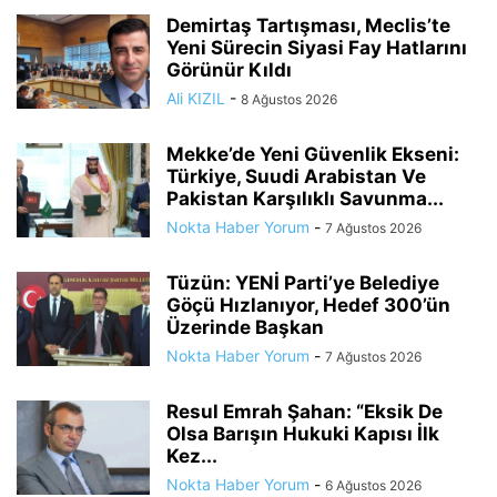
Demirtaş Tartışması, Meclis’te
Yeni Sürecin Siyasi Fay Hatlarını
Görünür Kıldı
Ali KIZIL
-
8 Ağustos 2026
Mekke’de Yeni Güvenlik Ekseni:
Türkiye, Suudi Arabistan Ve
Pakistan Karşılıklı Savunma...
Nokta Haber Yorum
-
7 Ağustos 2026
Tüzün: YENİ Parti’ye Belediye
Göçü Hızlanıyor, Hedef 300’ün
Üzerinde Başkan
Nokta Haber Yorum
-
7 Ağustos 2026
Resul Emrah Şahan: “Eksik De
Olsa Barışın Hukuki Kapısı İlk
Kez...
Nokta Haber Yorum
-
6 Ağustos 2026