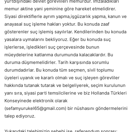
yurtdışındaki devlet görevlileri memurdur. İmzaladıkları
memur aktine yani yeminine göre hareket etmelidirer.
Siyasi direktiflerle ayrım yapma,işgüzarlık yapma, kanun ve
anayasal suç işleme hakları yoktur. Bu konuda zaaf
gösterenler suç işlemiş sayılırlar. Kendilerinden bu konuda
yasalara uymalarını bekliyoruz. Eğer bu konuda suç
işlerlerse, işledikleri suç çerçevesinde bunun
müeydelerine katlanma durumunda kalacaklardır. Bu
duruma düşmemelidirler. Tarih karşısında sorumlu
durumdadırlar. Bu konuda tüm seçmen, sivil toplumu
üyeleri uyanık ve kararlı olmalı ve suç işleyen görevliler
hakkında tutanak tutarak ve belgeliyerek, seçim kurulunun
yanı sıra, siyasi parti temsilcilerine ve biz Hollanda Türkleri
Konseyinede elektronik olarak
(sefamyurukel65@gmail.com) bir nüshasını göndermelerini
talep ediyoruz.
Yukarıdaki talebimizin sebebi ise, referendum sonrası;