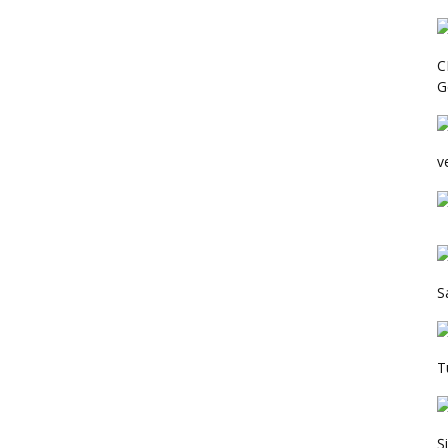
C
G
v
S
T
Ş