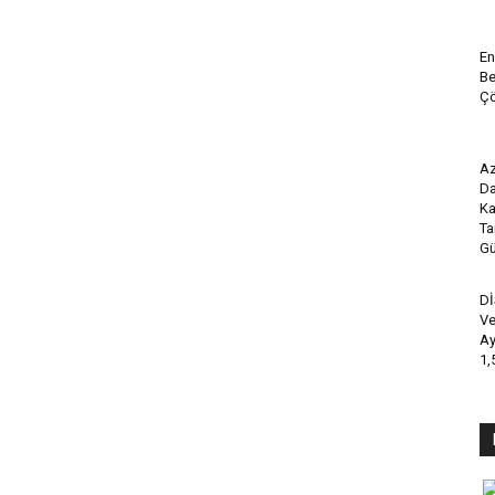
En
Be
Çö
Az
Da
Ka
Ta
Gü
Dİ
Ve
Ay
1,