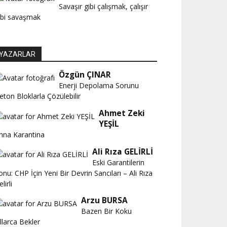
Savaşır gibi çalışmak, çalışır
ibi savaşmak
YAZARLAR
Özgün ÇINAR
Enerji Depolama Sorunu
eton Bloklarla Çözülebilir
Ahmet Zeki
YEŞİL
nna Karantina
Ali Rıza GELİRLİ
Eski Garantilerin
onu: CHP İçin Yeni Bir Devrin Sancıları – Ali Rıza
lirli
Arzu BURSA
Bazen Bir Koku
ıllarca Bekler