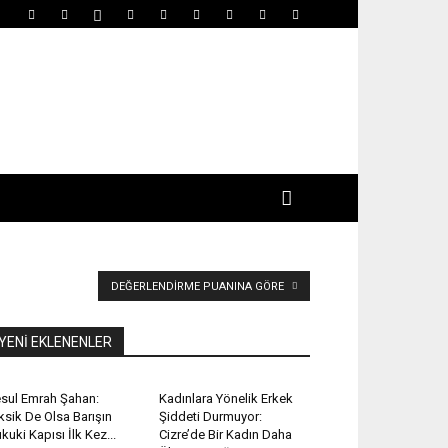
DEĞERLENDIRME PUANINA GÖRE
YENİ EKLENENLER
sul Emrah Şahan:
Kadınlara Yönelik Erkek
ksik De Olsa Barışın
Şiddeti Durmuyor:
kuki Kapısı İlk Kez...
Cizre’de Bir Kadın Daha