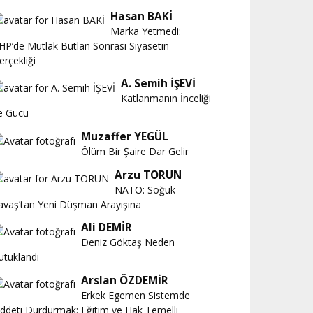
Hasan BAKİ
Marka Yetmedi:
HP’de Mutlak Butlan Sonrası Siyasetin
erçekliği
A. Semih İŞEVİ
Katlanmanın İnceliği
e Gücü
Muzaffer YEGÜL
Ölüm Bir Şaire Dar Gelir
Arzu TORUN
NATO: Soğuk
avaş’tan Yeni Düşman Arayışına
Ali DEMİR
Deniz Göktaş Neden
utuklandı
Arslan ÖZDEMİR
Erkek Egemen Sistemde
iddeti Durdurmak: Eğitim ve Hak Temelli