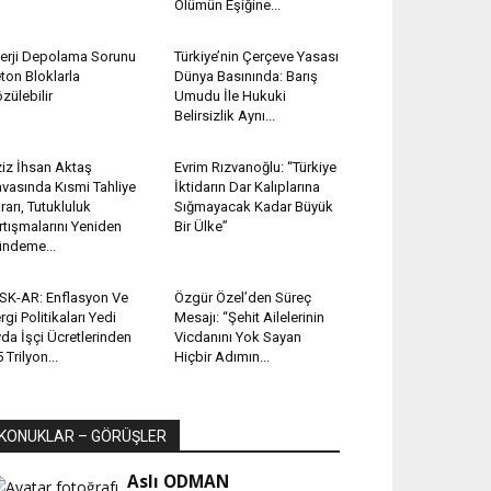
Ölümün Eşiğine...
erji Depolama Sorunu
Türkiye’nin Çerçeve Yasası
ton Bloklarla
Dünya Basınında: Barış
zülebilir
Umudu İle Hukuki
Belirsizlik Aynı...
iz İhsan Aktaş
Evrim Rızvanoğlu: “Türkiye
vasında Kısmi Tahliye
İktidarın Dar Kalıplarına
rarı, Tutukluluk
Sığmayacak Kadar Büyük
rtışmalarını Yeniden
Bir Ülke”
ndeme...
SK-AR: Enflasyon Ve
Özgür Özel’den Süreç
rgi Politikaları Yedi
Mesajı: “Şehit Ailelerinin
da İşçi Ücretlerinden
Vicdanını Yok Sayan
5 Trilyon...
Hiçbir Adımın...
KONUKLAR – GÖRÜŞLER
Aslı ODMAN