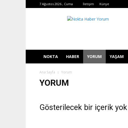
7 Ağustos 2026 , Cuma
İletişim
Künye
Nokta
Haber
Yorum
NOKTA
HABER
YORUM
YAŞAM
Ana Sayfa
Yorum
YORUM
Gösterilecek bir içerik yok