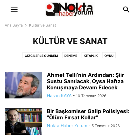
Ana Sayfa
Kültür ve Sanat
KÜLTÜR VE SANAT
ÇIZGILERLE GÜNDEM
DENEME
KITAPLIK
ÖYKÜ
Ahmet Telli’nin Ardından: Şiir
Sustu Sanılacak, Oysa Hafıza
Konuşmaya Devam Edecek
Hasan KAYA
-
10 Temmuz 2026
Bir Başkomiser Galip Polisiyesi:
“Ölüm Fırsat Kollar”
Nokta Haber Yorum
-
5 Temmuz 2026