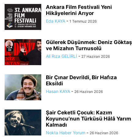
Ankara Film Festivali Yeni
Hikâyelerini Arıyor
Eda KAYA
-
1 Temmuz 2026
Gülerek Düşünmek: Deniz Göktaş
ve Mizahın Turnusolü
Ali Rıza GELİRLİ
-
27 Haziran 2026
Bir Çınar Devrildi, Bir Hafıza
Eksildi
Hasan KAYA
-
26 Haziran 2026
Şair Ceketli Çocuk: Kazım
Koyuncu’nun Türküsü Hâlâ Yarım
Kalmadı
Nokta Haber Yorum
-
26 Haziran 2026