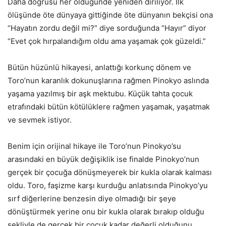
Daha doğrusu her öldüğünde yeniden diriliyor. İlk
ölüşünde öte dünyaya gittiğinde öte dünyanın bekçisi ona
“Hayatın zordu değil mi?” diye sorduğunda “Hayır” diyor
“Evet çok hırpalandığım oldu ama yaşamak çok güzeldi.”
Bütün hüzünlü hikayesi, anlattığı korkunç dönem ve
Toro’nun karanlık dokunuşlarına rağmen Pinokyo aslında
yaşama yazılmış bir aşk mektubu. Küçük tahta çocuk
etrafındaki bütün kötülüklere rağmen yaşamak, yaşatmak
ve sevmek istiyor.
Benim için orijinal hikaye ile Toro’nun Pinokyo’su
arasındaki en büyük değişiklik ise finalde Pinokyo’nun
gerçek bir çocuğa dönüşmeyerek bir kukla olarak kalması
oldu. Toro, faşizme karşı kurduğu anlatısında Pinokyo’yu
sırf diğerlerine benzesin diye olmadığı bir şeye
dönüştürmek yerine onu bir kukla olarak bırakıp olduğu
şekliyle de gerçek bir çocuk kadar değerli olduğunu