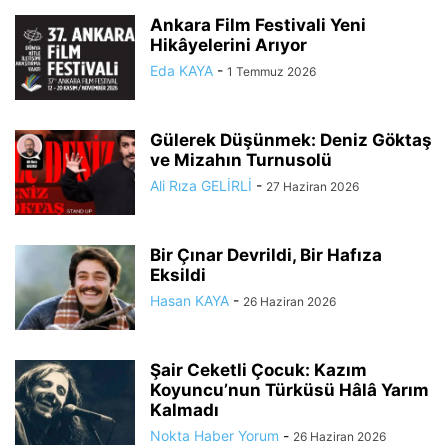
Ankara Film Festivali Yeni
Hikâyelerini Arıyor
Eda KAYA
-
1 Temmuz 2026
Gülerek Düşünmek: Deniz Göktaş
ve Mizahın Turnusolü
Ali Rıza GELİRLİ
-
27 Haziran 2026
Bir Çınar Devrildi, Bir Hafıza
Eksildi
Hasan KAYA
-
26 Haziran 2026
Şair Ceketli Çocuk: Kazım
Koyuncu’nun Türküsü Hâlâ Yarım
Kalmadı
Nokta Haber Yorum
-
26 Haziran 2026