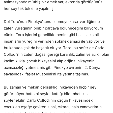
animasyonda müthiş bir emek var, ekranda gördüğünüz
her şey tek tek elle yapılmış.
Del Toro’nun Pinokyo’sunu izlemeye karar verdiğimde
zaten yüreğimin binbir parçaya bölüneceğini biliyordum
çünkü Toro işlerini genellikle benim gibi hassas kalpli
insanların yüreğini yerinden sökmek amacı ile yapıyor ve
bu konuda çok da başarılı oluyor. Toro, bu sefer de Carlo
Collodi’nin zaten doğası gereği karanlık, zalim ve acıklı olan
kadim kukla-çocuk hikayesini alıp orijinal hikayenin
acımasızlığı yetmezmiş gibi Pinokyo evrenini 2. Dünya
savaşındaki faşist Musollini’ni İtalya’sına taşımış.
Bu zaman ve mekan değişikliği hikayeden hiçbir şey
götürmüyor hatta bi şeyler kattığı bile rahatlıkla
söylenebilir. Carlo Collodi’nin özgün hikayesindeki
çocukları eşeğe çeviren sinsi, çıkarcı, hain canavarların