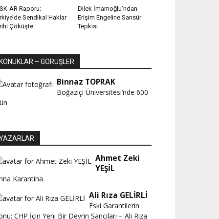
SK-AR Raporu:
Dilek İmamoğlu’ndan
rkiye’de Sendikal Haklar
Erişim Engeline Sansür
rihi Çöküşte
Tepkisi
KONUKLAR – GÖRÜŞLER
Binnaz TOPRAK
Boğaziçi Üniversitesi’nde 600
ün
YAZARLAR
Ahmet Zeki
YEŞİL
nna Karantina
Ali Rıza GELİRLİ
Eski Garantilerin
onu: CHP İçin Yeni Bir Devrin Sancıları – Ali Rıza