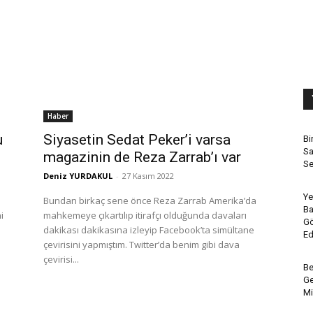
Haber
u
Siyasetin Sedat Peker’i varsa
Bi
Sa
magazinin de Reza Zarrab’ı var
Se
Deniz YURDAKUL
-
27 Kasım 2022
Ye
Bundan birkaç sene önce Reza Zarrab Amerika’da
Ba
mahkemeye çıkartılıp itirafçı olduğunda davaları
Gö
e
dakikası dakikasına izleyip Facebook’ta simültane
Ed
çevirisini yapmıştım. Twitter’da benim gibi dava
çevirisi...
Be
Ge
Mi