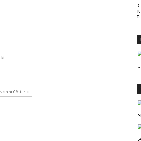
Dİ
Tü
Ta
 ki
G
vamını Göster
A
S