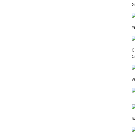
Ge
Y
C
G
v
S