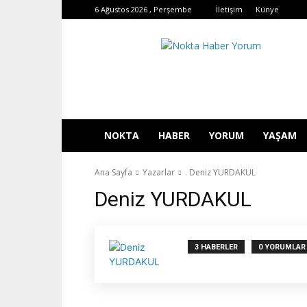
6 Ağustos 2026 , Perşembe
İletişim
Künye
Nokta
Haber
Yorum
NOKTA
HABER
YORUM
YAŞAM
Ana Sayfa
Yazarlar
. Deniz YURDAKUL
Deniz YURDAKUL
3 HABERLER
0 YORUMLAR