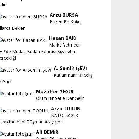
lirli
Arzu BURSA
Bazen Bir Koku
ıllarca Bekler
Hasan BAKİ
Marka Yetmedi:
HP’de Mutlak Butlan Sonrası Siyasetin
erçekliği
A. Semih İŞEVİ
Katlanmanın İnceliği
e Gücü
Muzaffer YEGÜL
Ölüm Bir Şaire Dar Gelir
Arzu TORUN
NATO: Soğuk
avaş’tan Yeni Düşman Arayışına
Ali DEMİR
Deniz Göktaş Neden