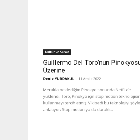
Kültür ve Sanat
Guillermo Del Toro’nun Pinokyos
Üzerine
Deniz YURDAKUL
-
11 Aralık 2022
Merakla beklediğim Pinokyo sonunda Netflix’e
yüklendi. Toro, Pinokyo için stop motion teknolojisini
kullanmayı tercih etmiş. Vikipedi bu teknolojiyi şöyl
anlatıyor: Stop motion ya da duraklı...