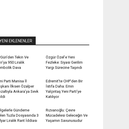
YENİ EKLENENLER
rGün’den Tekin Ve
Özgür Özel’e Yeni
rı’ya 950 Liralık
Fezleke: Siyasi Gerilim
mbolik Dava
Yargı Sürecine Taşındı
ni Parti Manisa İl
Edremit’te CHP’den Bir
şkanı İlksen Özalper
İstifa Daha: Emin
zaltıyla Ankara’ya Sevk
Yalçıntaş Yeni Parti’ye
ildi
Katılıyor
lgelerle Gündeme
Rızvanoğlu: Çevre
len Tuzla Dosyasında 3
Mücadelesi Geleceğin Ve
lyar Liralık Rant İddiası
Yaşamın Savunusudur