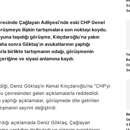
Bi
Sa
Se
recinde Çağlayan Adliyesi’nde eski CHP Genel
örüşmeye ilişkin tartışmalara son noktayı koydu.
oyuna taşıdığı görüşme, Kılıçdaroğlu’na yakın
aha sonra Göktaş’ın avukatlarının yaptığı
rla birlikte tartışmanın odağı, görüşmenin
Ye
eriğine ve siyasi anlamına kaydı.
Ba
Gö
Se
diği, Deniz Göktaş’ın Kemal Kılıçdaroğlu’na “CHP’yi
oğlu çevresinden gelen açıklamalarla reddedildi.
 yaptığı açıklamalar, görüşmede dile getirilen
şmanın seyrini değiştirdi.
Be
Ge
tardığı açıklamada Deniz Göktaş, Çağlayan
3 
şme yaptığını doğruladı ve sürecin ayrıntılarını
İd