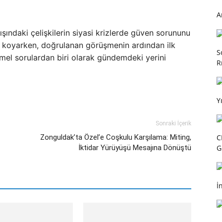
A
ındaki çelişkilerin siyasi krizlerde güven sorununu
ya koyarken, doğrulanan görüşmenin ardından ilk
S
emel sorulardan biri olarak gündemdeki yerini
R
Y
Sonraki İçerik
Zonguldak’ta Özel’e Coşkulu Karşılama: Miting,
C
İktidar Yürüyüşü Mesajına Dönüştü
G
İ