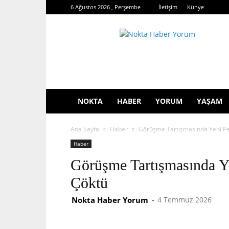
6 Ağustos 2026 , Perşembe
İletişim
Künye
Nokta
Haber
Yorum
NOKTA
HABER
YORUM
YAŞAM
Ana Sayfa
Haber
Görüşme Tartışmasında Yeni Per
Haber
Görüşme Tartışmasında Ye
Çöktü
Nokta Haber Yorum
-
4 Temmuz 2026