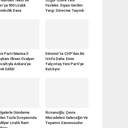
rGün’den Tekin Ve
Özgür Özel’e Yeni
rı’ya 950 Liralık
Fezleke: Siyasi Gerilim
mbolik Dava
Yargı Sürecine Taşındı
ni Parti Manisa İl
Edremit’te CHP’den Bir
şkanı İlksen Özalper
İstifa Daha: Emin
zaltıyla Ankara’ya
Yalçıntaş Yeni Parti’ye
vk Edildi
Katılıyor
lgelerle Gündeme
Rızvanoğlu: Çevre
len Tuzla Dosyasında
Mücadelesi Geleceğin Ve
Milyar Liralık Rant
Yaşamın Savunusudur
diası