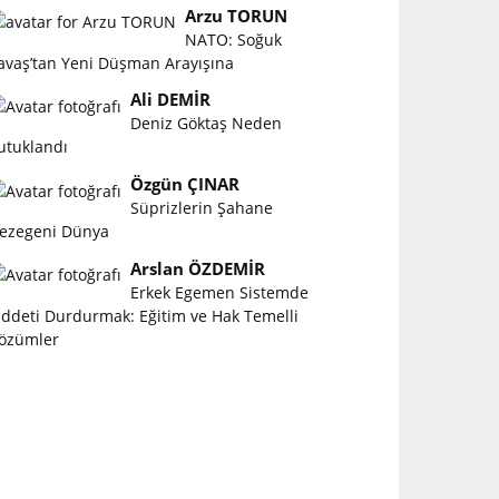
Arzu TORUN
NATO: Soğuk
avaş’tan Yeni Düşman Arayışına
Ali DEMİR
Deniz Göktaş Neden
utuklandı
Özgün ÇINAR
Süprizlerin Şahane
ezegeni Dünya
Arslan ÖZDEMİR
Erkek Egemen Sistemde
iddeti Durdurmak: Eğitim ve Hak Temelli
özümler