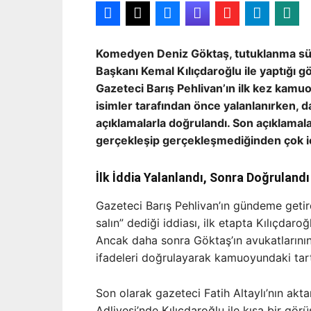
Komedyen Deniz Göktaş, tutuklanma sü
Başkanı Kemal Kılıçdaroğlu ile yaptığı g
Gazeteci Barış Pehlivan’ın ilk kez kamu
isimler tarafından önce yalanlanırken, d
açıklamalarla doğrulandı. Son açıklamala
gerçekleşip gerçekleşmediğinden çok iç
İlk İddia Yalanlandı, Sonra Doğrulandı
Gazeteci Barış Pehlivan’ın gündeme getir
salın” dediği iddiası, ilk etapta Kılıçdar
Ancak daha sonra Göktaş’ın avukatlarının
ifadeleri doğrulayarak kamuoyundaki tartı
Son olarak gazeteci Fatih Altaylı’nın ak
Adliyesi’nde Kılıçdaroğlu ile kısa bir görü