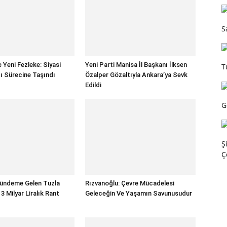
S
 Yeni Fezleke: Siyasi
Yeni Parti Manisa İl Başkanı İlksen
T
gı Sürecine Taşındı
Özalper Gözaltıyla Ankara’ya Sevk
Edildi
G
Ş
Ç
Gündeme Gelen Tuzla
Rızvanoğlu: Çevre Mücadelesi
 Milyar Liralık Rant
Geleceğin Ve Yaşamın Savunusudur