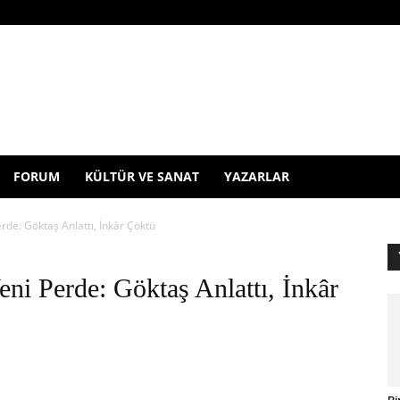
FORUM
KÜLTÜR VE SANAT
YAZARLAR
de: Göktaş Anlattı, İnkâr Çöktü
ni Perde: Göktaş Anlattı, İnkâr