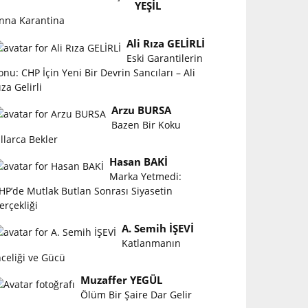
YEŞİL
nna Karantina
Ali Rıza GELİRLİ
Eski Garantilerin
onu: CHP İçin Yeni Bir Devrin Sancıları – Ali
ıza Gelirli
Arzu BURSA
Bazen Bir Koku
ıllarca Bekler
Hasan BAKİ
Marka Yetmedi:
HP’de Mutlak Butlan Sonrası Siyasetin
erçekliği
A. Semih İŞEVİ
Katlanmanın
nceliği ve Gücü
Muzaffer YEGÜL
Ölüm Bir Şaire Dar Gelir