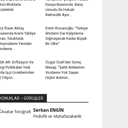
ton Bloklarla
Dünya Basınında: Barış
zülebilir
Umudu İle Hukuki
Belirsizlik Aynı...
iz İhsan Aktaş
Evrim Rızvanoğlu: “Türkiye
vasında Kısmi Tahliye
İktidarın Dar Kalıplarına
rarı, Tutukluluk
Sığmayacak Kadar Büyük
rtışmalarını Yeniden
Bir Ülke”
ndeme...
SK-AR: Enflasyon Ve
Özgür Özel’den Süreç
rgi Politikaları Yedi
Mesajı: “Şehit Ailelerinin
da İşçi Ücretlerinden
Vicdanını Yok Sayan
5 Trilyon...
Hiçbir Adımın...
KONUKLAR – GÖRÜŞLER
Serkan ENGİN
Pedofili ve Muhafazakarlık