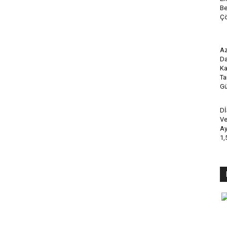
Be
Çö
Az
Da
Ka
Ta
Gü
Dİ
Ve
Ay
1,