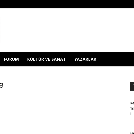
FORUM
KÜLTÜR VE SANAT
YAZARLAR
e
Re
“E
Hu
En