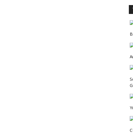
B
A
S
Ge
Y
C