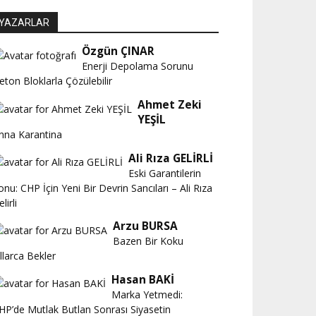
YAZARLAR
Özgün ÇINAR
Enerji Depolama Sorunu
eton Bloklarla Çözülebilir
Ahmet Zeki
YEŞİL
nna Karantina
Ali Rıza GELİRLİ
Eski Garantilerin
onu: CHP İçin Yeni Bir Devrin Sancıları – Ali Rıza
lirli
Arzu BURSA
Bazen Bir Koku
ıllarca Bekler
Hasan BAKİ
Marka Yetmedi:
HP’de Mutlak Butlan Sonrası Siyasetin