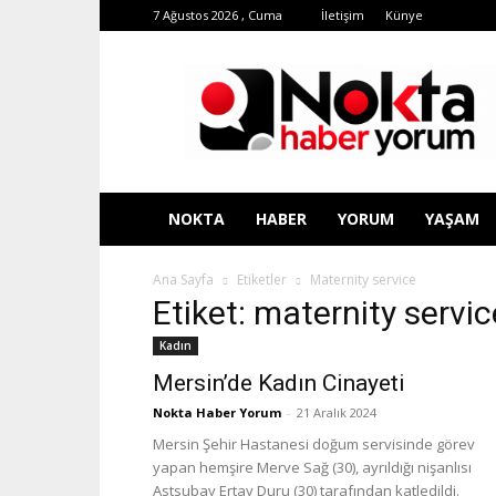
7 Ağustos 2026 , Cuma
İletişim
Künye
Nokta
Haber
Yorum
NOKTA
HABER
YORUM
YAŞAM
Ana Sayfa
Etiketler
Maternity service
Etiket: maternity servic
Kadın
Mersin’de Kadın Cinayeti
Nokta Haber Yorum
-
21 Aralık 2024
Mersin Şehir Hastanesi doğum servisinde görev
yapan hemşire Merve Sağ (30), ayrıldığı nişanlısı
Astsubay Ertay Duru (30) tarafından katledildi.