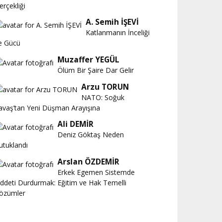
erçekliği
A. Semih İŞEVİ
Katlanmanın İnceliği
e Gücü
Muzaffer YEGÜL
Ölüm Bir Şaire Dar Gelir
Arzu TORUN
NATO: Soğuk
avaş’tan Yeni Düşman Arayışına
Ali DEMİR
Deniz Göktaş Neden
utuklandı
Arslan ÖZDEMİR
Erkek Egemen Sistemde
iddeti Durdurmak: Eğitim ve Hak Temelli
özümler