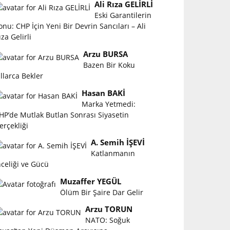
Ali Rıza GELİRLİ
Eski Garantilerin
onu: CHP İçin Yeni Bir Devrin Sancıları – Ali
ıza Gelirli
Arzu BURSA
Bazen Bir Koku
ıllarca Bekler
Hasan BAKİ
Marka Yetmedi:
HP’de Mutlak Butlan Sonrası Siyasetin
erçekliği
A. Semih İŞEVİ
Katlanmanın
nceliği ve Gücü
Muzaffer YEGÜL
Ölüm Bir Şaire Dar Gelir
Arzu TORUN
NATO: Soğuk