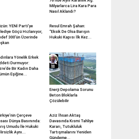
76 İlde Aynı Karanlık Ağ:
Milyarlarca Lira Kara Para
Nasıl Aklandı?
zün: YENİ Parti’ye
Resul Emrah Şahan:
lediye Göçü Hızlanıyor,
“Eksik De Olsa Barışın
def 300’ün Üzerinde
Hukuki Kapısı İlk Kez...
aşkan
dınlara Yönelik Erkek
ddeti Durmuyor:
zre’de Bir Kadın Daha
ümün Eşiğine...
Enerji Depolama Sorunu
Beton Bloklarla
Çözülebilir
rkiye’nin Çerçeve
Aziz İhsan Aktaş
sası Dünya Basınında:
Davasında Kısmi Tahliye
rış Umudu İle Hukuki
Kararı, Tutukluluk
lirsizlik Aynı...
Tartışmalarını Yeniden
Gündeme...