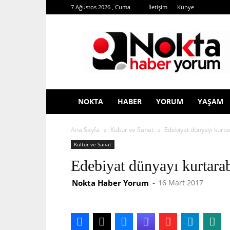
7 Ağustos 2026 , Cuma
İletişim
Künye
Nokta
Haber
Yorum
NOKTA
HABER
YORUM
YAŞAM
Ana Sayfa
Kültür ve Sanat
Edebiyat dünyayı kurtar
Kültür ve Sanat
Edebiyat dünyayı kurtarab
Nokta Haber Yorum
-
16 Mart 2017