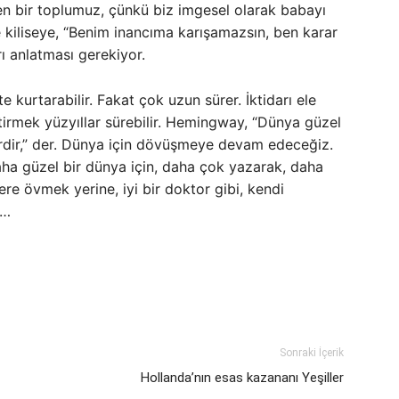
en bir toplumuz, çünkü biz imgesel olarak babayı
e kiliseye, “Benim inancıma karışamazsın, ben karar
rı anlatması gerekiyor.
 kurtarabilir. Fakat çok uzun sürer. İktidarı ele
ştirmek yüzyıllar sürebilir. Hemingway, “Dünya güzel
rdir,” der. Dünya için dövüşmeye devam edeceğiz.
 Daha güzel bir dünya için, daha çok yazarak, daha
re övmek yerine, iyi bir doktor gibi, kendi
k…
Sonraki İçerik
Hollanda’nın esas kazananı Yeşiller