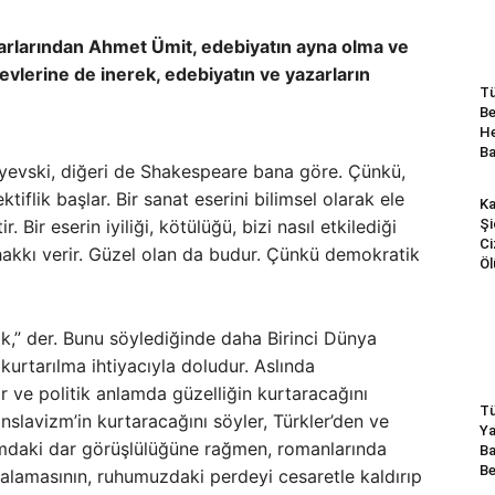
zarlarından Ahmet Ümit, edebiyatın ayna olma ve
evlerine de inerek, edebiyatın ve yazarların
Tü
Be
He
B
yevski, diğeri de Shakespeare bana göre. Çünkü,
flik başlar. Bir sanat eserini bilimsel olarak ele
Ka
. Bir eserin iyiliği, kötülüğü, bizi nasıl etkilediği
Şi
Ci
hakkı verir. Güzel olan da budur. Çünkü demokratik
Öl
k,” der. Bunu söylediğinde daha Birinci Dünya
kurtarılma ihtiyacıyla doludur. Aslında
ir ve politik anlamda güzelliğin kurtaracağını
Tü
slavizm’in kurtaracağını söyler, Türkler’den ve
Ya
amdaki dar görüşlülüğüne rağmen, romanlarında
Ba
Be
kalamasının, ruhumuzdaki perdeyi cesaretle kaldırıp