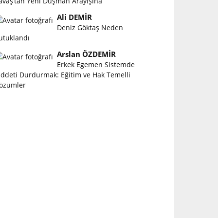
avaş’tan Yeni Düşman Arayışına
Ali DEMİR
Deniz Göktaş Neden
utuklandı
Arslan ÖZDEMİR
Erkek Egemen Sistemde
iddeti Durdurmak: Eğitim ve Hak Temelli
özümler