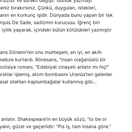
rsizdir ve sürekli değişir. Günlük yazmayı
niz bırakırsınız. Çünkü, duyguları, istekleri,
anın en korkunç işidir. Dünyada bunu yapan bir tek
arquis De Sade, sadizmin kurucusu. İğrenç biri
yilik yaparak, içindeki bütün kötülükleri yazmıştır
ans Dönemi’nin onu muhteşem, en iyi, en akıllı
 nebze kurtardı. Rönesans, “insan olağanüstü bir
olisiye romanı, “Edebiyat cinayeti anlatır mı hiç!”
arslılar işlemiş, atom bombasını Uranüs’ten gelenler
asal silahları kaplumbağalar kullanmış gibi…
 anlatır. Shakespeare’in en büyük sözü, “to be or
alın, güzel ve geçerlidir: “Pis iş, tam insana göre.”