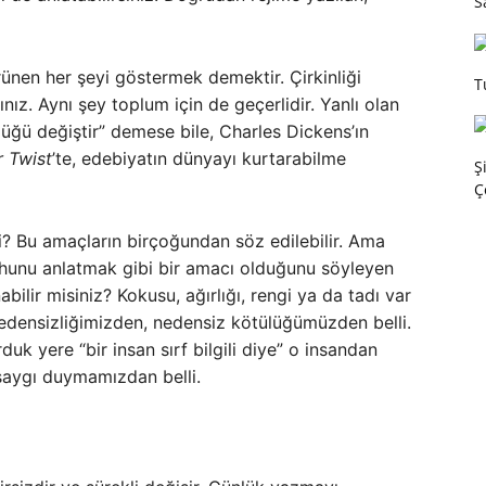
S
rünen her şeyi göstermek demektir. Çirkinliği
T
ız. Aynı şey toplum için de geçerlidir. Yanlı olan
ülüğü değiştir” demese bile, Charles Dickens’ın
r Twist
’te, edebiyatın dünyayı kurtarabilme
Ş
Ç
i? Bu amaçların birçoğundan söz edilebilir. Ama
 ruhunu anlatmak gibi bir amacı olduğunu söyleyen
bilir misiniz? Kokusu, ağırlığı, rengi ya da tadı var
 Nedensizliğimizden, nedensiz kötülüğümüzden belli.
uk yere “bir insan sırf bilgili diye” o insandan
saygı duymamızdan belli.