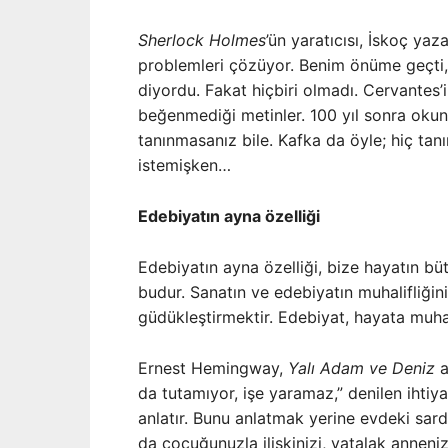
Sherlock Holmes
’ün yaratıcısı, İskoç y
problemleri çözüyor. Benim önüme geçti,
diyordu. Fakat hiçbiri olmadı. Cervantes’
beğenmediği metinler. 100 yıl sonra okunu
tanınmasanız bile. Kafka da öyle; hiç tanı
istemişken…
Edebiyatın ayna özelliği
Edebiyatın ayna özelliği, bize hayatın bü
budur. Sanatın ve edebiyatın muhalifliğin
güdükleştirmektir. Edebiyat, hayata muhali
Ernest Hemingway,
Ya­lı Adam ve Deniz
a
da tutamıyor, işe yaramaz,” denilen ihtiya
anlatır. Bunu anlatmak yerine evdeki sar
da çocuğunuzla ilişkinizi, yatalak anneniz