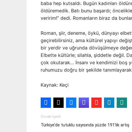
baba hep kutsaldı. Bugün kadınları öldür
öldüremedik. Batı bunu başardı; öncelikl
veririm!” dedi. Romanların biraz da bunla
Roman, şiir, deneme, öykü, dünyayı elbette
geçirebilirsiniz, ama kültürel yapıyı deği
bir yerdir ve uğrunda dövüşülmeye değe
Elbette kültürle; silahla, şiddetle değil.
çok okutarak… İnsanı ve kendimizi boş ye
ruhumuzu doğru bir şekilde tanımlayara
Kaynak: Keçi
Önceki İçerik
Türkiye’de tutuklu sayısında yüzde 191’lik artış