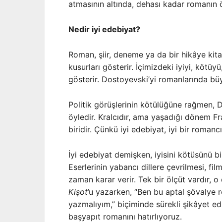
atmasının altında, dehası kadar romanın öz
Nedir iyi edebiyat?
Roman, şiir, deneme ya da bir hikâye kit
kusurları gösterir. İçimizdeki iyiyi, kötü
gösterir. Dostoyevski’yi romanlarında bü
Politik görüşlerinin kötülüğüne rağmen, D
öyledir. Kralcıdır, ama yaşadığı dönem Fr
biridir. Çünkü iyi edebiyat, iyi bir roman
İyi edebiyat demişken, iyisini kötüsünü b
Eserlerinin yabancı dillere çevrilmesi, f
zaman karar verir. Tek bir ölçüt vardır,
Ki­şot
’u yazarken, “Ben bu aptal şövalye 
yazmalıyım,” biçiminde sürekli şikâyet edi
başyapıt romanını hatırlıyoruz.