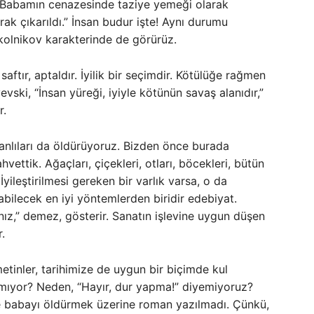
 “Babamın cenazesinde taziye yemeği olarak
k çıkarıldı.” İnsan budur işte! Aynı durumu
skolnikov karakterinde de görürüz.
 saftır, aptaldır. İyilik bir seçimdir. Kötülüğe rağmen
ski, “İnsan yüreği, iyiyle kötünün savaş alanıdır,”
r.
anlıları da öldürüyoruz. Bizden önce burada
vettik. Ağaçları, çiçekleri, otları, böcekleri, bütün
 İyileştirilmesi gereken bir varlık varsa, o da
abilecek en iyi yöntemlerden biridir edebiyat.
ız,” demez, gösterir. Sanatın işlevine uygun düşen
.
tinler, tarihimize de uygun bir biçimde kul
kmıyor? Neden, “Hayır, dur yapma!” diyemiyoruz?
de babayı öldürmek üzerine roman yazılmadı. Çünkü,