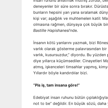
İnsan ruhunu anlatmak müthiş zordur, beli
deneyenler bir süre sonra bırakır. Dürüstse
bunların hepsini yan yana sıralamak düny
kişi var; aşağılık ve muhtemelen katil: M
olmasına rağmen, dünyaya çok büyük bir i
Bastille Hapishanesi
’nde.
İnsanın kötü yanlarını yazmak, bizi Rönes
varlık olarak gösterme palavrasından bir
varlık, kusursuzdur,” diyordu. Bu yüzden p
diye yıllarca küçümsediler. Cinayetleri M
atmış, işkenceleri timsahlar yapmış, kimy
Yıllardır böyle kandırdılar bizi.
“Pis iş, tam insana göre!”
Edebiyat insan ruhunu bütün çıplaklığıyla
not to be” değildir. En büyük sözü, daha y