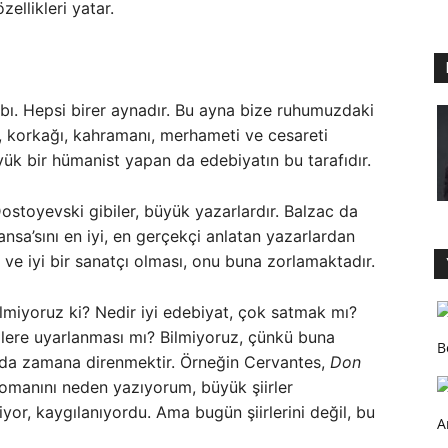
ellikleri yatar.
abı. Hepsi birer aynadır. Bu ayna bize ruhumuzdaki
yü, korkağı, kahramanı, merhameti ve cesareti
yük bir hümanist yapan da edebiyatın bu tarafıdır.
ostoyevski gibiler, büyük yazarlardır. Balzac da
ansa’sını en iyi, en gerçekçi anlatan yazarlardan
cı ve iyi bir sanatçı olması, onu buna zorlamaktadır.
ilmiyoruz ki? Nedir iyi edebiyat, çok satmak mı?
ilmlere uyarlanması mı? Bilmiyoruz, çünkü buna
B
 o da zamana direnmektir. Örneğin Cervantes,
Don
romanını neden yazıyorum, büyük şiirler
yor, kaygılanıyordu. Ama bugün şiirlerini değil, bu
A