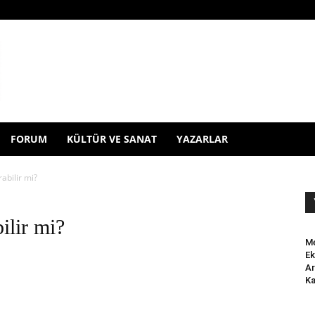
FORUM
KÜLTÜR VE SANAT
YAZARLAR
abilir mi?
ilir mi?
Me
Ek
Ar
Ka