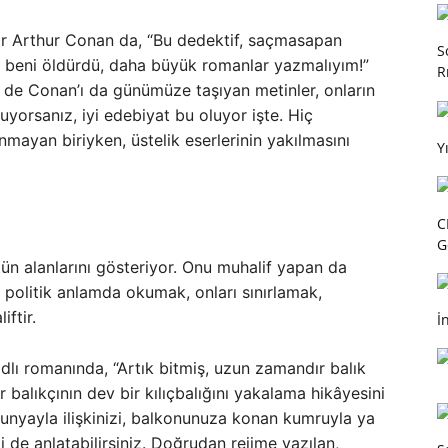
azar Arthur Conan da, “Bu dedektif, saçmasapan
S
 beni öldürdü, daha büyük romanlar yazmalıyım!”
R
i de Conan’ı da günümüze taşıyan metinler, onların
yorsanız, iyi edebiyat bu oluyor işte. Hiç
nmayan biriyken, üstelik eserlerinin yakılmasını
Y
C
G
tün alanlarını gösteriyor. Onu muhalif yapan da
i politik anlamda okumak, onları sınırlamak,
ftir.
İ
dlı romanında, “Artık bitmiş, uzun zamandır balık
r balıkçının dev bir kılıçbalığını yakalama hikâyesini
dunyayla ilişkinizi, balkonunuza konan kumruyla ya
i de anlatabilirsiniz. Doğrudan rejime yazılan,