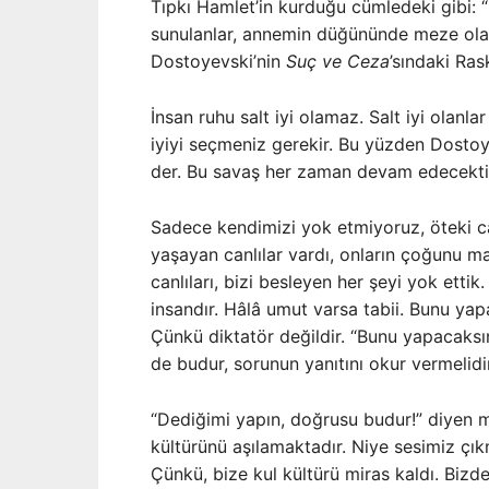
Tıpkı Hamlet’in kurduğu cümledeki gibi:
sunulanlar, annemin düğününde meze olara
Dostoyevski’nin
Suç ve Ceza
’sındaki Ra
İnsan ruhu salt iyi olamaz. Salt iyi olanlar
iyiyi seçmeniz gerekir. Bu yüzden Dostoyev
der. Bu savaş her zaman devam edecekti
Sadece kendimizi yok etmiyoruz, öteki c
yaşayan canlılar vardı, onların çoğunu mah
canlıları, bizi besleyen her şeyi yok ettik.
insandır. Hâlâ umut varsa tabii. Bunu yap
Çünkü diktatör değildir. “Bunu yapacaksın
de budur, sorunun yanıtını okur vermelidir
“Dediğimi yapın, doğrusu budur!” diyen me
kültürünü aşılamaktadır. Niye sesimiz çı
Çünkü, bize kul kültürü miras kaldı. Biz