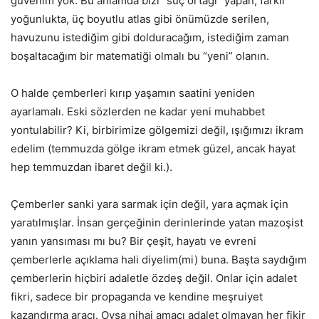
güvenim yok. Bu anlamda bizi “suç ortağı” yapan, farklı
yoğunlukta, üç boyutlu atlas gibi önümüzde serilen,
havuzunu istediğim gibi dolduracağım, istediğim zaman
boşaltacağım bir matematiği olmalı bu “yeni” olanın.
O halde çemberleri kırıp yaşamın saatini yeniden
ayarlamalı. Eski sözlerden ne kadar yeni muhabbet
yontulabilir? Ki, birbirimize gölgemizi değil, ışığımızı ikram
edelim (temmuzda gölge ikram etmek güzel, ancak hayat
hep temmuzdan ibaret değil ki.).
Çemberler sanki yara sarmak için değil, yara açmak için
yaratılmışlar. İnsan gerçeğinin derinlerinde yatan mazoşist
yanın yansıması mı bu? Bir çeşit, hayatı ve evreni
çemberlerle açıklama hali diyelim(mi) buna. Başta saydığım
çemberlerin hiçbiri adaletle özdeş değil. Onlar için adalet
fikri, sadece bir propaganda ve kendine meşruiyet
kazandırma aracı. Oysa nihai amacı adalet olmayan her fikir