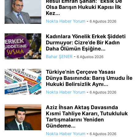
Resul Emrah Şahan: “Eksik De
Olsa Barışın Hukuki Kapısı İlk
Kez...
Nokta Haber Yorum
-
6 Ağustos 2026
Kadınlara Yönelik Erkek Şiddeti
Durmuyor: Cizre’de Bir Kadın
Daha Ölümün Eşiğine...
Bahar ŞENER
-
6 Ağustos 2026
Türkiye’nin Çerçeve Yasası
Dünya Basınında: Barış Umudu İle
Hukuki Belirsizlik Aynı...
Nokta Haber Yorum
-
6 Ağustos 2026
Aziz İhsan Aktaş Davasında
Kısmi Tahliye Kararı, Tutukluluk
Tartışmalarını Yeniden
Gündeme...
Nokta Haber Yorum
-
6 Ağustos 2026