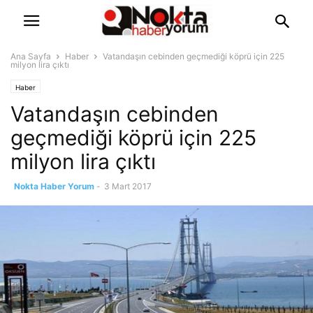
Ana Sayfa
Haber
Vatandaşın cebinden geçmediği köprü için 225
milyon lira çıktı
Haber
Vatandaşın cebinden
geçmediği köprü için 225
milyon lira çıktı
Nokta Haber Yorum
-
3 Mart 2017