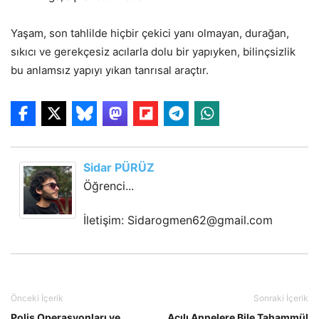
Yaşam, son tahlilde hiçbir çekici yanı olmayan, durağan,
sıkıcı ve gerekçesiz acılarla dolu bir yapıyken, bilinçsizlik
bu anlamsız yapıyı yıkan tanrısal araçtır.
Sidar PÜRÜZ
Öğrenci...
İletişim: Sidarogmen62@gmail.com
Önceki İçerik
Sonraki İçerik
Polis Operasyonları ve
Acılı Annelere Bile Tahammül