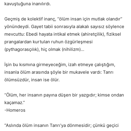
kavuştuğuna inanılırdı.
Geçmiş de kolektif inanç, ‘‘ölüm insan için mutlak olandır’’
yönündeydi. Gayet tabii sonrasıyla alakalı sayısız söylence
mevcuttu: Ebedi hayata intikal etmek (ahiretçilik), fiziksel
prangalardan kurtulan ruhun özgürleşmesi
(pythagorasçılık), hiç olmak (nihilizm)…
İşin bu kısmına girmeyeceğim, izah etmeye çalıştığım,
insanla ölüm arasında şöyle bir mukavele vardı: Tanrı
ölümsüzdür, insan ise ölür.
‘‘Ölüm, her insanın payına düşen bir yazgıdır; kimse ondan
kaçamaz.’’
-Homeros
“Aslında ölüm insanın Tanrı’ya dönmesidir; çünkü geçici