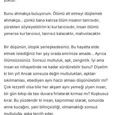
yoktur.
Bunu ahmakça buluyorum. Ölümü alt etmeyi düşlemek
ahmakça… çünkü bana kalırsa ölüm insanın tanrısıdır,
yürekten söyleyebilirim ki kurtarıcısıdır, insan ölümü
yenerse kurtarıcısız, tanrısız kalacaktır, mahvolacaktır.
Bir düşünün, ütopik yerleşkedesiniz. Bu hayatta elde
etmek istediğiniz her şey orada emrinize amade… Ayrıca
ölümsüzsünüz. Sonsuz mutluluk, aşk, zenginlik. İyi ama
insan en nihayetinde ne kadar sürdürebilir bunu? Diyelim
ki bin yıl! Ancak sonsuza değin mutluluktan, aşktan
sıkılmaması, ebediyen aynı hazzı alması düşünülebilir mi?
Çok lezzetli olsa bile her akşam aynı yemeği yiyen insan,
bir gün bıkıp da tası duvara fırlatarak kırmaz mı? Kuşkusuz
kırar. Bu yüzdendir ki insan, kaçınılmaz olarak, sonunda
anne kucağını, yani bilinçsizliği, olmamaklığı sonsuz
mutluluğa, aşka tercih eder.