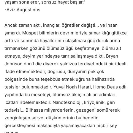
yaşam sona erer, sonsuz hayat başlar.”
-Aziz Augustinus
Ancak zaman aktı, inançlar, öğretiler değişti… ve insan
şımardı. Müspet bilimlerin devrimleriyle şımarıklığı gittikçe
arttı ve sonunda hayallerinin ulaşılması güç doruklarına
tırmanırken gözünü ölümsüzlüğü keşfetmeye, ölümü alt
etmeye, deyim yerindeyse tanrısallaşmaya dikti. Bryan
Johnson don’t die diyerek yalnızca ferdiyetindeki bir ideali
ifade etmemektedir, doğrusu, dünyanın pek çok
bölgesinde buna teşebbüs etmek uğruna halihazırda
tesisler bulunmaktadır. Yuval Noah Harari, Homo Deus adlı
yapıtında bu meseleyi, ölümsüzlük için atılan adımları,
icatları irdelemektedir. Nanoteknoloji, kriyojenik, gen
tedavisi… Bilhassa milyarderlerin, gezegeni sömürerek
zenginleşen servet düşkünlerinin bu hedefin
gerçekleşmesi maksadıyla yapamayacakları hiçbir şey