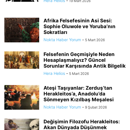
Hera Helios
-
19 Mart 2026
Afrika Felsefesinin Asi Sesi:
Sophie Oluwole ve Yoruba’nın
Sokratları
Nokta Haber Yorum
-
5 Mart 2026
Felsefenin Geçmişiyle Neden
Hesaplaşmalıyız? Güncel
Sorunlar Karşısında Antik Bilgelik
Hera Helios
-
5 Mart 2026
Ateşi Taşıyanlar: Zerduş’tan
Herakleitos’a, Anadolu’da
Sönmeyen Kızılbaş Meşalesi
Nokta Haber Yorum
-
9 Şubat 2026
Değişimin Filozofu Herakleitos:
Akan Dünyada Düşünmek