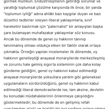
görmek mümkün. Endüstrileşmenin getirdiği sorunlar ve
yarattığı toplumsal çözülme karşısında ilk önce, bir yanda
“toplumun iyiliği” adına ahlâki bazı kaygılar duyan ve bazı
düzeltici tedbirler isteyen liberal yaklaşımlarla, sınıf
hareketini bastırmak için “paternalist” bir anlayıştan başka
çare bulamayan muhafazakar yaklaşımlar söz konusu.
Ancak bu dönemde de genel oy hakkının tanınıp
tanınmamış olması oldukça etken bir faktör olarak ortaya
çıkmakta. Örneğin yapılan incelemeler ilk dönemde, oy
hakkının genelleştiği anayasal monarşilerde merkezileşmiş
ve zorunlu hale gelmiş sigorta sisteminin çok daha kolay
gündeme geldiğini, genel oy hakkının kabul edilmediği
anayasal monarşilerde yoksullara yardım gibi geleneksel
uygulamaların sürdürüldüğünü, genel oy hakkının kabul
edilmediği liberal demokrasilerde ise, tam aksine, devletin
bu konudaki müdahalelerinin önlenmeye çalışıldığını
göstermektedir; bu dönemde de en gelişmiş refah
uygulamaları güçlü ve örgütlü bir işçi sınıfının ortaya çıkmış