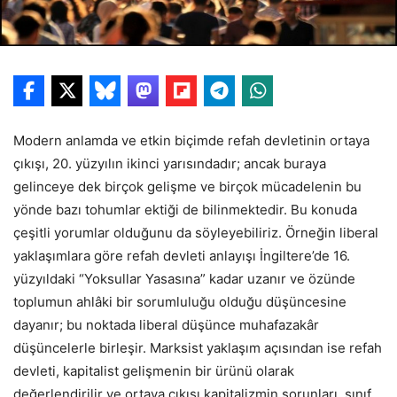
Modern anlamda ve etkin biçimde refah devletinin ortaya
çıkışı, 20. yüzyılın ikinci yarısındadır; ancak buraya
gelinceye dek birçok gelişme ve birçok mücadelenin bu
yönde bazı tohumlar ektiği de bilinmektedir. Bu konuda
çeşitli yorumlar olduğunu da söyleyebiliriz. Örneğin liberal
yaklaşımlara göre refah devleti anlayışı İngiltere’de 16.
yüzyıldaki “Yoksullar Yasasına” kadar uzanır ve özünde
toplumun ahlâki bir sorumluluğu olduğu düşüncesine
dayanır; bu noktada liberal düşünce muhafazakâr
düşüncelerle birleşir. Marksist yaklaşım açısından ise refah
devleti, kapitalist gelişmenin bir ürünü olarak
değerlendirilir ve ortaya çıkışı kapitalizmin sorunları, sınıf