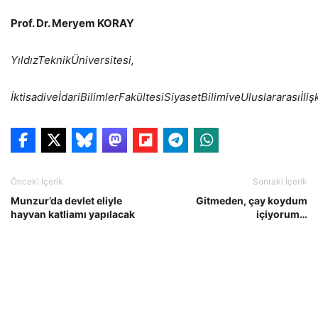
Prof. Dr. Meryem KORAY
Yıldız
Teknik
Üniversitesi,
İktisadi
ve
İdari
Bilimler
Fakültesi
Siyaset
Bilimi
ve
Uluslararası
İliş
Önceki İçerik
Sonraki İçerik
Munzur’da devlet eliyle
Gitmeden, çay koydum
hayvan katliamı yapılacak
içiyorum…