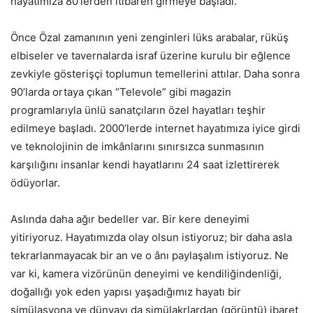
hayatımıza 80’lerden itibaren girmeye başladı.
Önce Özal zamanının yeni zenginleri lüks arabalar, rüküş
elbiseler ve tavernalarda israf üzerine kurulu bir eğlence
zevkiyle gösterişçi toplumun temellerini attılar. Daha sonra
90’larda ortaya çıkan “Televole” gibi magazin
programlarıyla ünlü sanatçıların özel hayatları teşhir
edilmeye başladı. 2000’lerde internet hayatımıza iyice girdi
ve teknolojinin de imkânlarını sınırsızca sunmasının
karşılığını insanlar kendi hayatlarını 24 saat izlettirerek
ödüyorlar.
Aslında daha ağır bedeller var. Bir kere deneyimi
yitiriyoruz. Hayatımızda olay olsun istiyoruz; bir daha asla
tekrarlanmayacak bir an ve o ânı paylaşalım istiyoruz. Ne
var ki, kamera vizörünün deneyimi ve kendiliğindenliği,
doğallığı yok eden yapısı yaşadığımız hayatı bir
simülasyona ve dünyayı da simülakrlardan (görüntü) ibaret