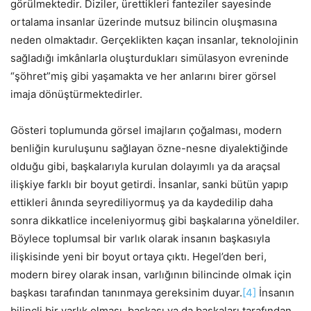
görülmektedir. Diziler, ürettikleri fanteziler sayesinde
ortalama insanlar üzerinde mutsuz bilincin oluşmasına
neden olmaktadır. Gerçeklikten kaçan insanlar, teknolojinin
sağladığı imkânlarla oluşturdukları simülasyon evreninde
“şöhret”miş gibi yaşamakta ve her anlarını birer görsel
imaja dönüştürmektedirler.
Gösteri toplumunda görsel imajların çoğalması, modern
benliğin kuruluşunu sağlayan özne-nesne diyalektiğinde
olduğu gibi, başkalarıyla kurulan dolayımlı ya da araçsal
ilişkiye farklı bir boyut getirdi. İnsanlar, sanki bütün yapıp
ettikleri ânında seyrediliyormuş ya da kaydedilip daha
sonra dikkatlice inceleniyormuş gibi başkalarına yöneldiler.
Böylece toplumsal bir varlık olarak insanın başkasıyla
ilişkisinde yeni bir boyut ortaya çıktı. Hegel’den beri,
modern birey olarak insan, varlığının bilincinde olmak için
başkası tarafından tanınmaya gereksinim duyar.
[4]
İnsanın
bilinçli bir varlık olması, başkası ya da başkaları tarafından