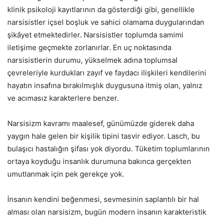
klinik psikoloji kayıtlarının da gösterdiği gibi, genellikle
narsisistler içsel boşluk ve sahici olamama duygularından
şikâyet etmektedirler. Narsisistler toplumda samimi
iletişime geçmekte zorlanırlar. En uç noktasında
narsisistlerin durumu, yükselmek adına toplumsal
çevreleriyle kurdukları zayıf ve faydacı ilişkileri kendilerini
hayatın insafına bırakılmışlık duygusuna itmiş olan, yalnız
ve acımasız karakterlere benzer.
Narsisizm kavramı maalesef, günümüzde giderek daha
yaygın hale gelen bir kişilik tipini tasvir ediyor. Lasch, bu
bulaşıcı hastalığın şifası yok diyordu. Tüketim toplumlarının
ortaya koyduğu insanlık durumuna bakınca gerçekten
umutlanmak için pek gerekçe yok.
İnsanın kendini beğenmesi, sevmesinin saplantılı bir hal
alması olan narsisizm, bugün modern insanın karakteristik