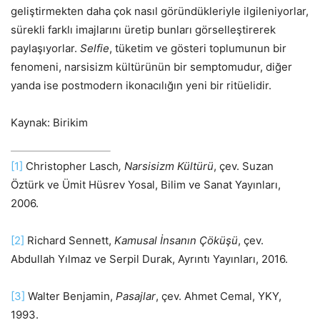
geliştirmekten daha çok nasıl göründükleriyle ilgileniyorlar,
sürekli farklı imajlarını üretip bunları görselleştirerek
paylaşıyorlar.
Selfie
, tüketim ve gösteri toplumunun bir
fenomeni, narsisizm kültürünün bir semptomudur, diğer
yanda ise postmodern ikonacılığın yeni bir ritüelidir.
Kaynak: Birikim
[1]
Christopher Lasch
, Narsisizm Kültürü
, çev. Suzan
Öztürk ve Ümit Hüsrev Yosal, Bilim ve Sanat Yayınları,
2006.
[2]
Richard Sennett,
Kamusal İnsanın Çöküşü
, çev.
Abdullah Yılmaz ve Serpil Durak, Ayrıntı Yayınları, 2016.
[3]
Walter Benjamin,
Pasajlar
, çev. Ahmet Cemal, YKY,
1993.