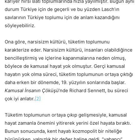
kariyer hırsı Batı toplumlarında hızla yayılmıştır. Bugün aynı
durum Türkiye için de geçerli ve bu yüzden Lasch’ın
savlarının Türkiye toplumu için de anlam kazandığını
söyleyebiliriz.
Ona göre, narsisizm kültürü, tüketim toplumunu
karakterize eder. Narsisizm kültürü, insanları olabildiğince
bencilleştirmiş ve içlerine kapanmalarına neden olmuş,
böylece de kamusal hayat yok olmuştur. Gerçi kamusal
hayatın yok olma süreci, tüketim toplumunun ortaya çıktığı
daha erken bir dönemde, 19. yüzyılın sonlarında başlar.
Kamusal İnsanın Çöküşü
’nde Richard Sennett, bu süreci
çok iyi anlatır.
[2]
Tüketim toplumunun ortaya çıkıp gelişmesiyle, kamusal
hayat zamanla önemini yitirerek yerini özel hayata bıraktı.
Bunun sonucunda, kent hayatı kozmopolit bir niteliğe
bürünürken, yalnızlık bir değer haline geldi, “yabancı”