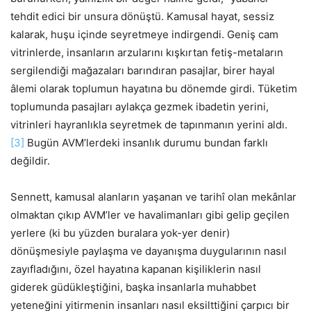
tehdit edici bir unsura dönüştü. Kamusal hayat, sessiz
kalarak, huşu içinde seyretmeye indirgendi. Geniş cam
vitrinlerde, insanların arzularını kışkırtan fetiş-metaların
sergilendiği mağazaları barındıran pasajlar, birer hayal
âlemi olarak toplumun hayatına bu dönemde girdi. Tüketim
toplumunda pasajları aylakça gezmek ibadetin yerini,
vitrinleri hayranlıkla seyretmek de tapınmanın yerini aldı.
[3]
Bugün AVM’lerdeki insanlık durumu bundan farklı
değildir.
Sennett, kamusal alanların yaşanan ve tarihî olan mekânlar
olmaktan çıkıp AVM’ler ve havalimanları gibi gelip geçilen
yerlere (ki bu yüzden buralara yok-yer denir)
dönüşmesiyle paylaşma ve dayanışma duygularının nasıl
zayıfladığını, özel hayatına kapanan kişiliklerin nasıl
giderek güdükleştiğini, başka insanlarla muhabbet
yeteneğini yitirmenin insanları nasıl eksilttiğini çarpıcı bir