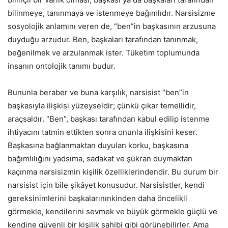
bilinmeye, tanınmaya ve istenmeye bağımlıdır. Narsisizme
sosyolojik anlamını veren de, “ben”in başkasının arzusuna
duyduğu arzudur. Ben, başkaları tarafından tanınmak,
beğenilmek ve arzulanmak ister. Tüketim toplumunda
insanın ontolojik tanımı budur.
Bununla beraber ve buna karşılık, narsisist “ben”in
başkasıyla ilişkisi yüzeyseldir; çünkü çıkar temellidir,
araçsaldır. “Ben”, başkası tarafından kabul edilip istenme
ihtiyacını tatmin ettikten sonra onunla ilişkisini keser.
Başkasına bağlanmaktan duyulan korku, başkasına
bağımlılığını yadsıma, sadakat ve şükran duymaktan
kaçınma narsisizmin kişilik özelliklerindendir. Bu durum bir
narsisist için bile şikâyet konusudur. Narsisistler, kendi
gereksinimlerini başkalarınınkinden daha öncelikli
görmekle, kendilerini sevmek ve büyük görmekle güçlü ve
kendine güvenli bir kişilik sahibi gibi görünebilirler. Ama