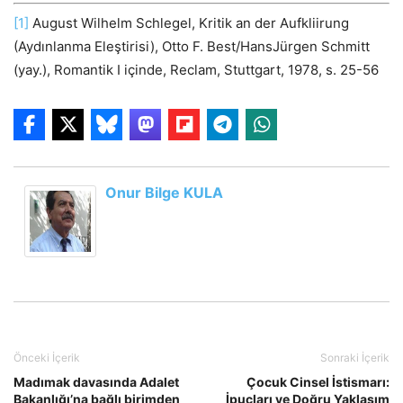
[1]
August Wilhelm Schlegel, Kritik an der Aufkliirung
(Aydınlanma Eleştirisi), Otto F. Best/HansJürgen Schmitt
(yay.), Romantik I içinde, Reclam, Stuttgart, 1978, s. 25-56
Onur Bilge KULA
Önceki İçerik
Sonraki İçerik
Madımak davasında Adalet
Çocuk Cinsel İstismarı:
Bakanlığı’na bağlı birimden
İpuçları ve Doğru Yaklaşım