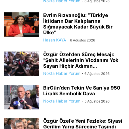
Nokta Haber Yorum
-
6 Ağustos 2026
Evrim Rızvanoğlu: “Türkiye
İktidarın Dar Kalıplarına
Sığmayacak Kadar Büyük Bir
Ülke”
Hasan KAYA
-
6 Ağustos 2026
Özgür Özel’den Süreç Mesajı:
“Şehit Ailelerinin Vicdanını Yok
Sayan Hiçbir Adımın...
Nokta Haber Yorum
-
6 Ağustos 2026
BirGün’den Tekin Ve Sarı’ya 950
Liralık Sembolik Dava
Nokta Haber Yorum
-
5 Ağustos 2026
Özgür Özel’e Yeni Fezleke: Siyasi
Gerilim Yargı Sürecine Taşındı