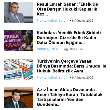
Resul Emrah Şahan: “Eksik De
Olsa Barışın Hukuki Kapısı İlk
Kez...
Nokta Haber Yorum
-
6 Ağustos 2026
Kadınlara Yönelik Erkek Şiddeti
Durmuyor: Cizre’de Bir Kadın
Daha Ölümün Eşiğine...
Bahar ŞENER
-
6 Ağustos 2026
Türkiye’nin Çerçeve Yasası
Dünya Basınında: Barış Umudu İle
Hukuki Belirsizlik Aynı...
Nokta Haber Yorum
-
6 Ağustos 2026
Aziz İhsan Aktaş Davasında
Kısmi Tahliye Kararı, Tutukluluk
Tartışmalarını Yeniden
Gündeme...