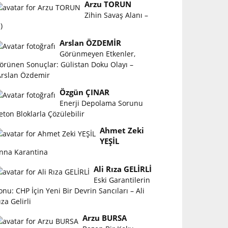
Arzu TORUN
Zihin Savaş Alanı –
)
Arslan ÖZDEMİR
Görünmeyen Etkenler,
örünen Sonuçlar: Gülistan Doku Olayı –
rslan Özdemir
Özgün ÇINAR
Enerji Depolama Sorunu
eton Bloklarla Çözülebilir
Ahmet Zeki
YEŞİL
nna Karantina
Ali Rıza GELİRLİ
Eski Garantilerin
onu: CHP İçin Yeni Bir Devrin Sancıları – Ali
ıza Gelirli
Arzu BURSA