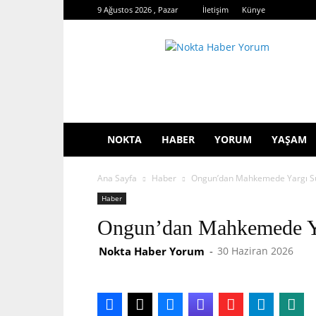
9 Ağustos 2026 , Pazar
İletişim
Künye
Nokta
Haber
Yorum
NOKTA
HABER
YORUM
YAŞAM
Ana Sayfa
Haber
Ongun’dan Mahkemede Yargı Sür
Haber
Ongun’dan Mahkemede Yar
Nokta Haber Yorum
-
30 Haziran 2026