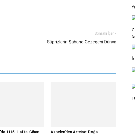
Y
C
Sonraki İçerik
G
Süprizlerin Şahane Gezegeni Dünya
İ
T
’da 1115. Hafta: Cihan
Akbelen’den Artvin’e: Doğa