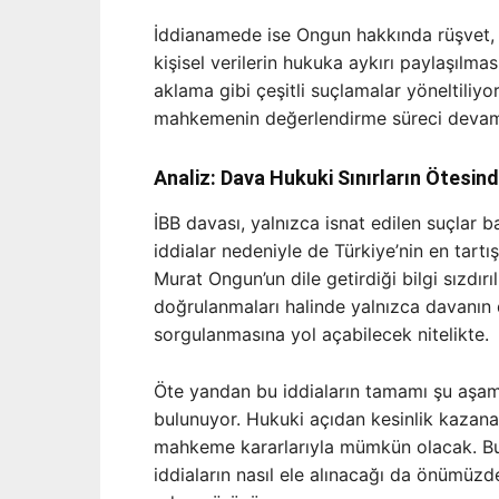
İddianamede ise Ongun hakkında rüşvet, iha
kişisel verilerin hukuka aykırı paylaşılma
aklama gibi çeşitli suçlamalar yöneltiliyo
mahkemenin değerlendirme süreci devam
Analiz: Dava Hukuki Sınırların Ötesi
İBB davası, yalnızca isnat edilen suçlar ba
iddialar nedeniyle de Türkiye’nin en tart
Murat Ongun’un dile getirdiği bilgi sızdırı
doğrulanmaları halinde yalnızca davanın 
sorgulanmasına yol açabilecek nitelikte.
Öte yandan bu iddiaların tamamı şu aşam
bulunuyor. Hukuki açıdan kesinlik kazanab
mahkeme kararlarıyla mümkün olacak. Bu n
iddiaların nasıl ele alınacağı da önümüzd