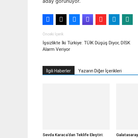
aday görünüyor.
Önceki İçerik
İşsizlikte İki Türkiye: TÜİK Düşüş Diyor, DİSK
Alarm Veriyor
İlgili Haberler
Yazarın Diğer İçerikleri
Sevda Karaca’dan Teklife Eleştiri:
Galatasaray